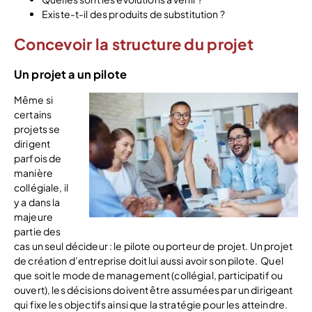
Existe-t-il des produits de substitution ?
Concevoir la structure du projet
Un projet a un pilote
Même si
certains
projets se
dirigent
parfois de
manière
collégiale, il
y a dans la
majeure
partie des
cas un seul décideur : le pilote ou porteur de projet. Un projet
de création d’entreprise doit lui aussi avoir son pilote. Quel
que soit le mode de management (collégial, participatif ou
ouvert), les décisions doivent être assumées par un dirigeant
qui fixe les objectifs ainsi que la stratégie pour les atteindre.