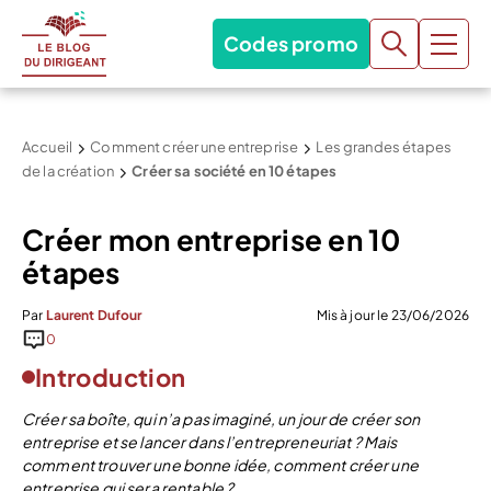
Codes promo
Accueil
Comment créer une entreprise
Les grandes étapes
de la création
Créer sa société en 10 étapes
Créer mon entreprise en 10
étapes
Par
Laurent Dufour
Mis à jour le 23/06/2026
0
Introduction
Créer sa boîte, qui n’a pas imaginé, un jour de créer son
entreprise et se lancer dans l’entrepreneuriat ? Mais
comment trouver une bonne idée, comment créer une
entreprise qui sera rentable ?