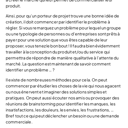
produit.
Ainsi, pour qu’un porteur de projet trouve une bonne idée de
création, il doit commencer par identifier le problème à
régler. Si vous remarquez un problème pour lequel un groupe
ou une typologie de personnes ou d’entreprises sont prêts à
payer pour une solution que vous êtes capable de leur
proposer, vous tenez le bon bout ! Il faudra bien évidemment
travailler à la conception du produit et/ou du service qui
permettra de répondre de manière qualitative à l’attente du
marché. La question est maintenant de savoir comment
identifier un problème … ?
Il existe de nombreuses méthodes pour cela. On peut
commencer par étudier les choses de la vie qui nous agacent
ou nous énervent et imaginer des solutions simples et
pratiques. On peut aussi écouter nos amis ou provoquer des
réunions de brainstorming pour identifier les manques, les
insatisfactions, les douleurs, les envies, les frustrations, …
Bref tout ce qui peut déclencher un besoin ou une demande
commerciale.