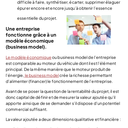
difficile à faire, synthétiser, écarter, supprimer élaguer
épurer encore et encore jusqu’à obtenir l’essence
essentielle du projet.
Une entreprise
fonctionne grâce à un
modèle économique
(business model).
Le modèle économique
ou business model de l’entreprise
est comparable au moteur du véhicule dont il est l’élément
principal. De la même manière que le moteur produit de
l’énergie,
le business model
crée la richesse permettant
d’alimenter (financer) le fonctionnement de l’entreprise.
Avant de se poser la question de la rentabilité du projet, il est
donc capital de définir et de mesurer la valeur ajoutée qu’il
apporte ainsi que de se demander s’il dispose d’un potentiel
commercial suffisant.
La valeur ajoutée a deux dimensions qualitative et financière :