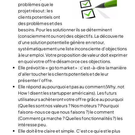
problèmes que le
projet résout : les
clients potentiels ont
des problèmes et des
besoins. Pour les solutionner ils se déterminent
(consciemment ou non) des objectifs. La découverte
d’une solution potentielle génère en retour,
systématiquement une liste inconsciente d’objections
à leur emploi. Votre proposition de valeur doit exprimer
en quoi votre offre désamorce ces objections.
Elle prévoit le « go to market » : c’est-à-dire la manière
d’aller toucher les clients potentiels et de leur
présenter l’offre.
Elle répond au pourquoi et pas au comment (Why, not
How ! disent les startupper américains). Les futurs
utilisateurs achèteront votre offre grâce au pourquoi
(Quelles sont nos valeurs ? Nos moteurs ? Pourquoi
faisons-nous ce que nous faisons ?) le comment
(Comment ça marche ? Quelles fonctionnalités ?) les
intéresse peu.
Elle doit être claire et simple. C’est ce qui est le plus