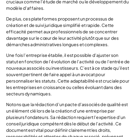
cruciaux comme l’étude de marché ou le développement du
modèle d’affaires.
De plus, ces plateformes proposent un processus de
création et de suivi juridique simplifié et rapide. Cette
efficacité permet aux professionnels de se concentrer
davantage sur le cœur de leur activité plutôt que sur des
démarches administratives longues et complexes.
Une fois l’entreprise établie, il est possible d’ajuster son
statut en fonction de l’évolution de l’activité ou de l’entrée de
nouveaux associés ou investisseurs. C’est à ce stade qu’il est
souvent pertinent de faire appel à un avocat pour
personnaliser les statuts. Cette adaptabilité est cruciale pour
les entreprises en croissance ou celles évoluant dans des
secteurs dynamiques.
Notons que la rédaction d’un pacte d’associés de qualité est
un élément clé lors de la création d’une entreprise par
plusieurs fondateurs. Sa rédaction requiert l’expertise d’un
conseil juridique compétent dès le début de l’activité. Ce
document est vital pour définir clairement les droits,
responsabilités et attentes de chaque associé, prévenant