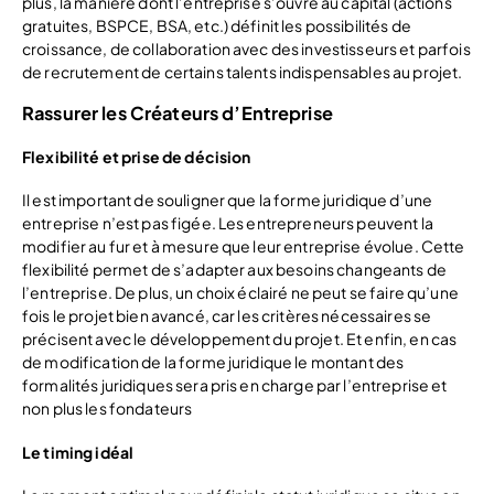
plus, la manière dont l’entreprise s’ouvre au capital (actions
gratuites, BSPCE, BSA, etc.) définit les possibilités de
croissance, de collaboration avec des investisseurs et parfois
de recrutement de certains talents indispensables au projet.
Rassurer les Créateurs d’Entreprise
Flexibilité et prise de décision
Il est important de souligner que la forme juridique d’une
entreprise n’est pas figée. Les entrepreneurs peuvent la
modifier au fur et à mesure que leur entreprise évolue. Cette
flexibilité permet de s’adapter aux besoins changeants de
l’entreprise. De plus, un choix éclairé ne peut se faire qu’une
fois le projet bien avancé, car les critères nécessaires se
précisent avec le développement du projet. Et enfin, en cas
de modification de la forme juridique le montant des
formalités juridiques sera pris en charge par l’entreprise et
non plus les fondateurs
Le timing idéal