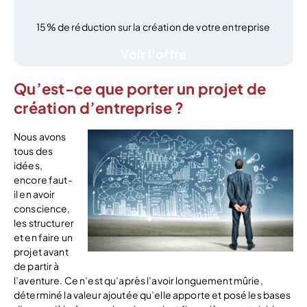
15% de réduction sur la création de votre entreprise
Voir l’offre
Qu’est-ce que porter un projet de
création d’entreprise ?
Nous avons
tous des
idées,
encore faut-
il en avoir
conscience,
les structurer
et en faire un
projet avant
de partir à
l’aventure. Ce n’est qu’après l’avoir longuement mûrie,
déterminé la valeur ajoutée qu’elle apporte et posé les bases