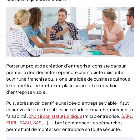
Porter un projet de création d’entreprise, consiste dans un
premier à décider entre reprendre une société existante,
ouvrir une franchise ou, si on a une idée de business qui nous
le permettra, de mettre en place un projet de création
d’entreprise viable.
Puis, après avoir identifié une idée d’entreprise viable il faut
concevoir le projet, réaliser une étude de marché, mesurer sa
faisabilité,
choisir son statut juridique
(micro entreprise,
SARL
,
EURL
,
SASU
,
SAS
, …), …. bref commencer les démarches
permettant de monter son entreprise en toute sécurité.