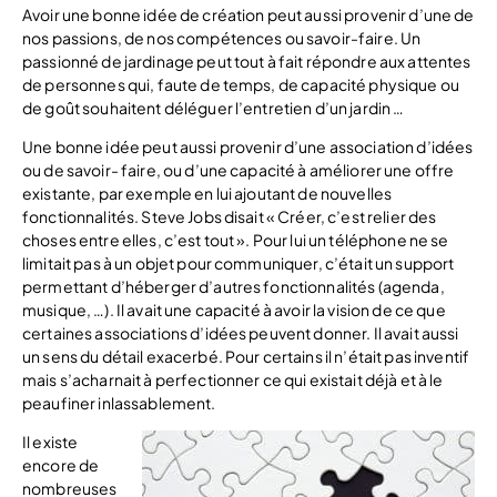
Avoir une bonne idée de création peut aussi provenir d’une de
nos passions, de nos compétences ou savoir-faire. Un
passionné de jardinage peut tout à fait répondre aux attentes
de personnes qui, faute de temps, de capacité physique ou
de goût souhaitent déléguer l’entretien d’un jardin …
Une bonne idée peut aussi provenir d’une association d’idées
ou de savoir- faire, ou d’une capacité à améliorer une offre
existante, par exemple en lui ajoutant de nouvelles
fonctionnalités. Steve Jobs disait « Créer, c’est relier des
choses entre elles, c’est tout ». Pour lui un téléphone ne se
limitait pas à un objet pour communiquer, c’était un support
permettant d’héberger d’autres fonctionnalités (agenda,
musique, …). Il avait une capacité à avoir la vision de ce que
certaines associations d’idées peuvent donner. Il avait aussi
un sens du détail exacerbé. Pour certains il n’était pas inventif
mais s’acharnait à perfectionner ce qui existait déjà et à le
peaufiner inlassablement.
Il existe
encore de
nombreuses