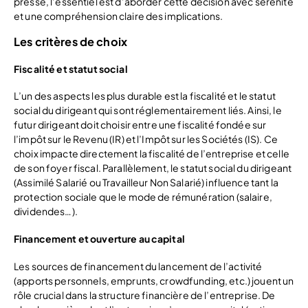
presse, l’essentiel est d’aborder cette décision avec sérénité
et une compréhension claire des implications.
Les critères de choix
Fiscalité et statut social
L’un des aspects les plus durable est la fiscalité et le statut
social du dirigeant qui sont réglementairement liés. Ainsi, le
futur dirigeant doit choisir entre une fiscalité fondée sur
l’impôt sur le Revenu (IR) et l’Impôt sur les Sociétés (IS). Ce
choix impacte directement la fiscalité de l’entreprise et celle
de son foyer fiscal. Parallèlement, le statut social du dirigeant
(Assimilé Salarié ou Travailleur Non Salarié) influence tant la
protection sociale que le mode de rémunération (salaire,
dividendes…).
Financement et ouverture au capital
Les sources de financement du lancement de l’activité
(apports personnels, emprunts, crowdfunding, etc.) jouent un
rôle crucial dans la structure financière de l’entreprise. De