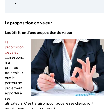
…
La proposition de valeur
La définition d’une proposition de valeur
La
proposition
de valeur
correspond
à la
promesse
de la valeur
que le
porteur de
projet veut
apporter à
ses
utilisateurs. C’est la raison pour laquelle ses clients vont
acheter ses services ou produit.