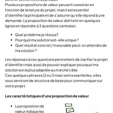
Plusieurs propositions de valeur peuvent coexister en
fonction de la nature du projet, mais il est essentiel
d’identifier la principale et de s’assurer qu’elle répond à une
demande. La proposition de valeur doit tenir en quelques
lignes et répondre à 3 questions centrales :
Quel problème je résous?
Pourquoi ma solution est-elle unique ?
Quel résultat concret / mesurable peut-on attendre de
ma solution ?
Les réponses à ces questions permettent de clarifier le projet
d’identifier mais aussi de pouvoir expliquer pourquoi ma
solution est la plus adaptée au marché cible.
Ces quelques phrases (2 ou 3 max) sont essentielles, elles
vous serviront de structure de base pour communiquer sur
votre projet.
Les caractéristiques d’une proposition de valeur
La proposition de
valeur indique les