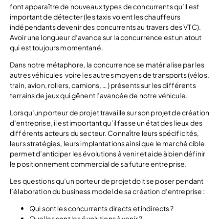
font apparaître de nouveaux types de concurrents qu’il est
important de détecter (les taxis voient les chauffeurs
indépendants devenir des concurrents au travers des VTC).
Avoir une longueur d’avance sur la concurrence est un atout
qui est toujours momentané.
Dans notre métaphore, la concurrence se matérialise par les
autres véhicules voire les autres moyens de transports (vélos,
train, avion, rollers, camions, …) présents sur les différents
terrains de jeux qui gênent l’avancée de notre véhicule.
Lorsqu’un porteur de projet travaille sur son projet de création
d’entreprise, il est important qu’il fasse un état des lieux des
différents acteurs du secteur. Connaître leurs spécificités,
leurs stratégies, leurs implantations ainsi que le marché cible
permet d’anticiper les évolutions à venir et aide à bien définir
le positionnement commercial de sa future entreprise.
Les questions qu’un porteur de projet doit se poser pendant
l’élaboration du business model de sa création d’entreprise :
Qui sont les concurrents directs et indirects ?
Quelles sont les évolutions à venir ?