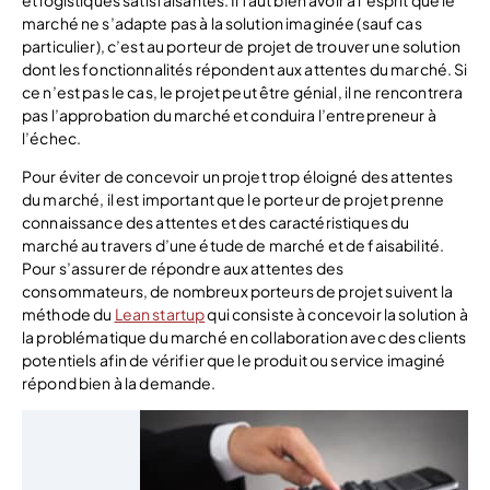
et logistiques satisfaisantes. Il faut bien avoir à l’esprit que le
marché ne s’adapte pas à la solution imaginée (sauf cas
particulier), c’est au porteur de projet de trouver une solution
dont les fonctionnalités répondent aux attentes du marché. Si
ce n’est pas le cas, le projet peut être génial, il ne rencontrera
pas l’approbation du marché et conduira l’entrepreneur à
l’échec.
Pour éviter de concevoir un projet trop éloigné des attentes
du marché, il est important que le porteur de projet prenne
connaissance des attentes et des caractéristiques du
marché au travers d’une étude de marché et de faisabilité.
Pour s’assurer de répondre aux attentes des
consommateurs, de nombreux porteurs de projet suivent la
méthode du
Lean startup
qui consiste à concevoir la solution à
la problématique du marché en collaboration avec des clients
potentiels afin de vérifier que le produit ou service imaginé
répond bien à la demande.