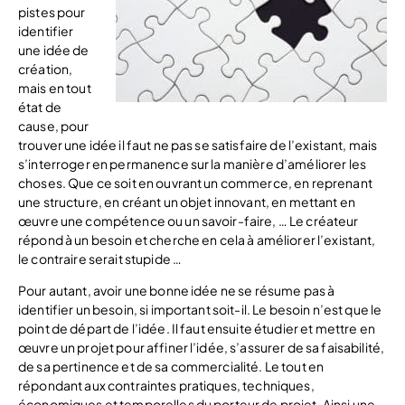
pistes pour
identifier
une idée de
création,
mais en tout
état de
cause, pour
trouver une idée il faut ne pas se satisfaire de l’existant, mais
s’interroger en permanence sur la manière d’améliorer les
choses. Que ce soit en ouvrant un commerce, en reprenant
une structure, en créant un objet innovant, en mettant en
œuvre une compétence ou un savoir-faire, … Le créateur
répond à un besoin et cherche en cela à améliorer l’existant,
le contraire serait stupide …
Pour autant, avoir une bonne idée ne se résume pas à
identifier un besoin, si important soit-il. Le besoin n’est que le
point de départ de l’idée. Il faut ensuite étudier et mettre en
œuvre un projet pour affiner l’idée, s’assurer de sa faisabilité,
de sa pertinence et de sa commercialité. Le tout en
répondant aux contraintes pratiques, techniques,
économiques et temporelles du porteur de projet. Ainsi une