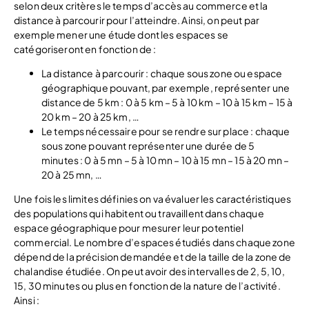
selon deux critères le temps d’accès au commerce et la
distance à parcourir pour l’atteindre. Ainsi, on peut par
exemple mener une étude dont les espaces se
catégoriseront en fonction de :
La distance à parcourir : chaque sous zone ou espace
géographique pouvant, par exemple, représenter une
distance de 5 km : 0 à 5 km – 5 à 10 km – 10 à 15 km – 15 à
20 km – 20 à 25 km, …
Le temps nécessaire pour se rendre sur place : chaque
sous zone pouvant représenter une durée de 5
minutes : 0 à 5 mn – 5 à 10 mn – 10 à 15 mn – 15 à 20 mn –
20 à 25 mn, …
Une fois les limites définies on va évaluer les caractéristiques
des populations qui habitent ou travaillent dans chaque
espace géographique pour mesurer leur potentiel
commercial. Le nombre d’espaces étudiés dans chaque zone
dépend de la précision demandée et de la taille de la zone de
chalandise étudiée. On peut avoir des intervalles de 2, 5, 10,
15, 30 minutes ou plus en fonction de la nature de l’activité.
Ainsi :