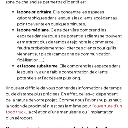
zone de chalandise permettra d’identifier :
la zone prioritaire
. Elle concentre les espaces
géographiques dans lesquels les clients accèdent au
point de vente en quelques minutes,
la zone médiane
. Cette dernière comprend les
espaces dans lesquels de potentiels clients se trouvent
et mettront plus de temps à rejoindre le commerce. Il
faudra probablement solliciter ces clients pour qu’ils
viennent sur place (campagne de communication,
fidélisation, …),
et la zone subalterne
. Elle comprend les espaces dans
lesquels il y a une faible concentration de clients
potentiels et l’accès est plus long.
Il nous est difficile de vous donner des informations de temps
ou de distance plus précises. En effet, celles-ci dépendent
de la nature de votre projet. Comme nous l’avons vu plus haut,
la notion de proximité n’est pas la même pour
l’ouverture d’un
food truck
, la création d’une menuiserie ou l’implantation
d’un aéroport.