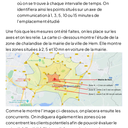
où on se trouve à chaque intervalle de temps. On
identifiera ainsi les points situés sur un axe de
communication à 1, 3, 5, 10 ou 15 minutes de
l’emplacement étudié
Une fois que les mesures ont été faites, on les place sur les
axes et on les relie. La carte ci-dessous montre l’étude de la
zone de chalandise de la mairie de la ville de Hem. Elle montre
les zones situées à 2, 5 et 10 mn en voiture de la mairie.
Comme le montre l’image ci-dessous, on placera ensuite les
concurrents. On indiquera également les zones où se
concentrent les clients potentiels afin de pouvoir évaluer le