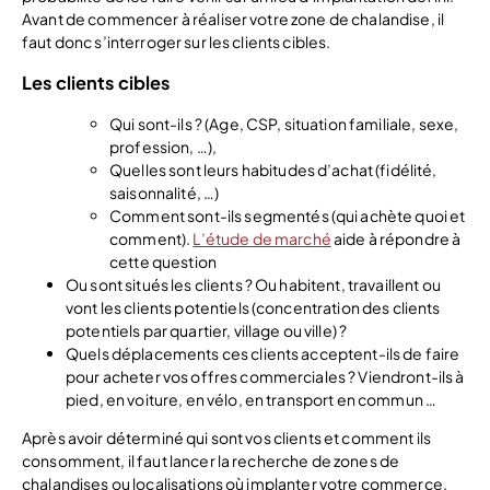
Avant de commencer à réaliser votre zone de chalandise, il
faut donc s’interroger sur les clients cibles.
Les clients cibles
Qui sont-ils ? (Age, CSP, situation familiale, sexe,
profession, …),
Quelles sont leurs habitudes d’achat (fidélité,
saisonnalité, …)
Comment sont-ils segmentés (qui achète quoi et
comment).
L’étude de marché
aide à répondre à
cette question
Ou sont situés les clients ? Ou habitent, travaillent ou
vont les clients potentiels (concentration des clients
potentiels par quartier, village ou ville) ?
Quels déplacements ces clients acceptent-ils de faire
pour acheter vos offres commerciales ? Viendront-ils à
pied, en voiture, en vélo, en transport en commun …
Après avoir déterminé qui sont vos clients et comment ils
consomment, il faut lancer la recherche de zones de
chalandises ou localisations où implanter votre commerce.