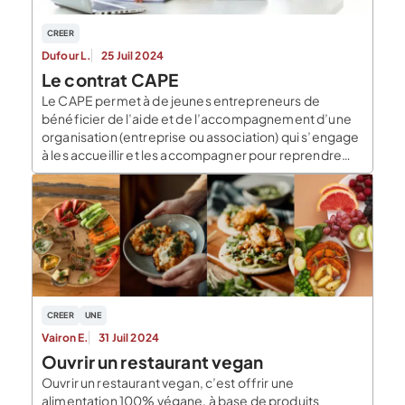
CREER
Dufour L.
25 Juil 2024
Le contrat CAPE
Le CAPE permet à de jeunes entrepreneurs de
bénéficier de l’aide et de l’accompagnement d’une
organisation (entreprise ou association) qui s’engage
à les accueillir et les accompagner pour reprendre
une entreprise ou préparer, tester et démarrer une
nouvelle activité. Le contrat d’appui au projet
d’entreprise : définition, caractéristiques et
bénéficiaires Le Contrat d’Appui au Projet
d’Entreprise […]
CREER
UNE
Vairon E.
31 Juil 2024
Ouvrir un restaurant vegan
Ouvrir un restaurant vegan, c’est offrir une
alimentation 100% végane, à base de produits