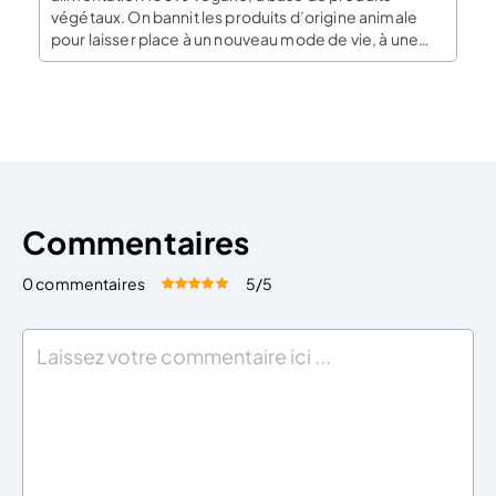
végétaux. On bannit les produits d’origine animale
pour laisser place à un nouveau mode de vie, à une
nouvelle cuisine ! Voici les étapes indispensables pour
ouvrir votre restaurant vegan dans les meilleures
conditions. Une connaissance sur l’alimentation
végane pour ouvrir […]
Commentaires
0 commentaires
5
/5
Évaluez cet article:
Donner une note