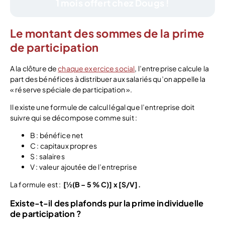
1 mois offert chez Dougs !
Le montant des sommes de la prime
de participation
A la clôture de
chaque exercice social
, l’entreprise calcule la
part des bénéfices à distribuer aux salariés qu’on appelle la
« réserve spéciale de participation ».
Il existe une formule de calcul légal que l’entreprise doit
suivre qui se décompose comme suit :
B : bénéfice net
C : capitaux propres
S : salaires
V : valeur ajoutée de l’entreprise
La formule est :
[½(B –
5 % C)] x [S/V].
Existe-t-il des plafonds pur la prime individuelle
de participation ?