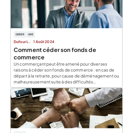
GERER
UNE
Dufour L.
1 Août 2024
Comment céder son fonds de
commerce
Un commerçant peut être amené pour diverses
raisons à céder son fonds de commerce : en cas de
départ à la retraite, pour cause de déménagement ou
malheureusement suite à des difficultés
insurmontables (à l’issue d’une procédure de
liquidation judiciaire). C’est alors une procédure
complexe qui s’amorce : répertorier l’ensemble des
éléments corporels (mobiliers, outillage…) […]