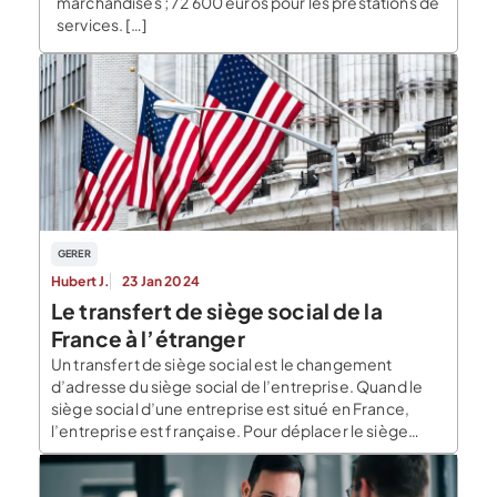
marchandises ; 72 600 euros pour les prestations de
services. […]
GERER
Hubert J.
23 Jan 2024
Le transfert de siège social de la
France à l’étranger
Un transfert de siège social est le changement
d’adresse du siège social de l’entreprise. Quand le
siège social d’une entreprise est situé en France,
l’entreprise est française. Pour déplacer le siège
social à l’étranger, il faut donc changer la nationalité
de l’entreprise, ce qui engendre une procédure
lourde en comparaison d’ un transfert sur le […]