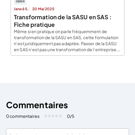
GERER
Jarwé S.
20 Mai 2025
Transformation de la SASU en SAS :
Fiche pratique
Même si en pratique on parle fréquemment de
transformation de la SASU en SAS, cette formulation
n’est juridiquement pas adaptée. Passer de la SASU
en SAS n’est pas une transformation de l’entreprise. Il
s’agit de la même forme juridique, la SASU étant une
SAS comportant qu’un seul associé. Dans quelles
situations peut-on envisager une telle […]
Commentaires
0 commentaires
0
/5
Évaluez cet article:
Donner une note