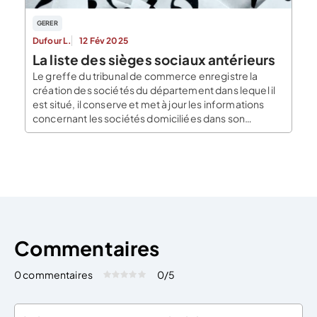
GERER
Dufour L.
12 Fév 2025
La liste des sièges sociaux antérieurs
Le greffe du tribunal de commerce enregistre la
création des sociétés du département dans lequel il
est situé, il conserve et met à jour les informations
concernant les sociétés domiciliées dans son
département. Lors du transfert d’une personne
morale en dehors de son département, c’est-à-dire
elle engage un acte juridique hors du ressort du
tribunal […]
Commentaires
0 commentaires
0
/5
Évaluez cet article:
Donner une note