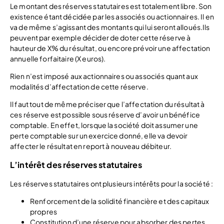
Le montant des réserves statutaires est totalement libre. Son
existence étant décidée par les associés ou actionnaires. Il en
va de même s’agissant des montants qui lui seront alloués.Ils
peuvent par exemple décider de doter cette réserve à
hauteur de X% du résultat, ou encore prévoir une affectation
annuelle forfaitaire (X euros).
Rien n’est imposé aux actionnaires ou associés quant aux
modalités d’affectation de cette réserve.
Il faut tout de même préciser que l’affectation du résultat à
ces réserve est possible sous réserve d’avoir un bénéfice
comptable. En effet, lorsque la société doit assumer une
perte comptable sur un exercice donné, elle va devoir
affecter le résultat en report à nouveau débiteur.
L’intérêt des réserves statutaires
Les réserves statutaires ont plusieurs intérêts pour la société :
Renforcement de la solidité financière et des capitaux
propres
Constitution d’une réserve pour absorber des pertes