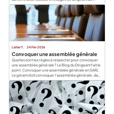
l’entreprise qui souhaite modifier sa dénomination
sociale doit se rapprocher de l’INPI pour vérifier
qu’aucune marque n’est déposée pour la nouvelle
dénomination sociale. Cette dernière […]
Lailler T.
24 Fév 2026
Convoquer une assemblée générale
Quelles sont les règles à respecter pour convoquer
une assemblée générale ? Le Blog du Dirigeant fait le
point. Convoquer une assemblée générale en SARL
Le gérant doit convoquer l’assemblée générale, dans
les 6 mois de clôture de l’exercice. S’il ne le fait pas,
les associés peuvent le mettre en demeure de la
convoquer, ou en […]