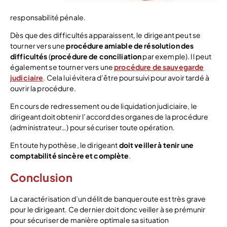
responsabilité pénale.
Dès que des difficultés apparaissent, le dirigeant peut se
tourner vers une
procédure amiable de résolution des
difficultés
(
procédure de conciliation
par exemple). Il peut
également se tourner vers une
procédure de sauvegarde
judiciaire
. Cela lui évitera d’être poursuivi pour avoir tardé à
ouvrir la procédure.
En cours de redressement ou de liquidation judiciaire, le
dirigeant doit obtenir l’accord des organes de la procédure
(administrateur…) pour sécuriser toute opération.
En toute hypothèse, le dirigeant
doit veiller à tenir une
comptabilité sincère et complète
.
Conclusion
La caractérisation d’un délit de banqueroute est très grave
pour le dirigeant. Ce dernier doit donc veiller à se prémunir
pour sécuriser de manière optimale sa situation