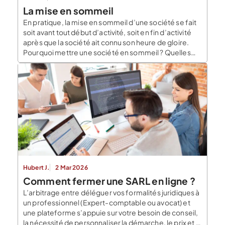
La mise en sommeil
En pratique, la mise en sommeil d’une société se fait
soit avant tout début d’activité, soit en fin d’activité
après que la société ait connu son heure de gloire.
Pourquoi mettre une société en sommeil ? Quelles
sont les formalités à engager ? Quelles sont les
conséquences d’une mise en sommeil d’une
société ? Peut-on la réactiver ? Notre […]
Hubert J.
2 Mar 2026
Comment fermer une SARL en ligne ?
L’arbitrage entre déléguer vos formalités juridiques à
un professionnel (Expert-comptable ou avocat) et
une plateforme s’appuie sur votre besoin de conseil,
la nécessité de personnaliser la démarche, le prix et le