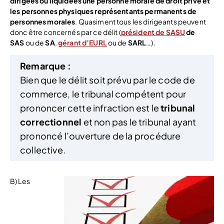
dirigées ou liquidées une personne morale de droit privé et
les personnes physiques représentants permanents de
personnes morales
. Quasiment tous les dirigeants peuvent
donc être concernés par ce délit (
président de SASU
de
SAS
ou de
SA
,
gérant d’EURL
ou de
SARL
…).
Remarque :
Bien que le délit soit prévu par le code de
commerce, le tribunal compétent pour
prononcer cette infraction est le
tribunal
correctionnel
et non pas le tribunal ayant
prononcé l’ouverture de la procédure
collective.
B) Les