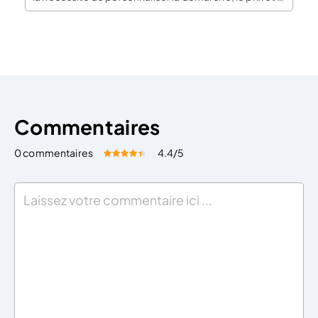
délai requis. L’inconvénient majeur des plateformes
est qu’elles ne peuvent légalement pas faire de
conseil juridique. Ainsi, il est conseillé de passer par un
[…]
Commentaires
0 commentaires
4.4
/5
Évaluez cet article:
Donner une note