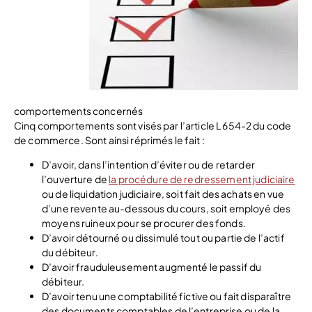
comportements concernés
Cinq comportements sont visés par l’article L 654-2 du code
de commerce. Sont ainsi réprimés le fait :
D’avoir, dans l’intention d’éviter ou de retarder
l’ouverture de
la procédure de redressement judiciaire
ou de liquidation judiciaire, soit fait des achats en vue
d’une revente au-dessous du cours, soit employé des
moyens ruineux pour se procurer des fonds.
D’avoir détourné ou dissimulé tout ou partie de l’actif
du débiteur.
D’avoir frauduleusement augmenté le passif du
débiteur.
D’avoir tenu une comptabilité fictive ou fait disparaître
des documents comptables de l’entreprise ou de la