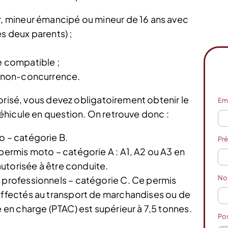
ur, mineur émancipé ou mineur de 16 ans avec
es deux parents) ;
e compatible ;
de non-concurrence.
orisé, vous devez obligatoirement obtenir le
Em
hicule en question. On retrouve donc :
o – catégorie B.
Pr
 permis moto – catégorie A : A1, A2 ou A3 en
 autorisée à être conduite.
N
s professionnels – catégorie C. Ce permis
 affectés au transport de marchandises ou de
é en charge (PTAC) est supérieur à 7,5 tonnes.
Po