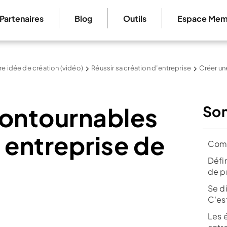
Partenaires
Blog
Outils
Espace Mem
re idée de création (vidéo)
Réussir sa création d’entreprise
Créer un
contournables
So
 entreprise de
Comm
Défin
de p
Se d
C'est
Les 