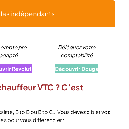
r les indépendants
compte pro
Déléguez votre
adapté
comptabilité
vrir Revolut
Découvrir Dougs
 chauffeur VTC ? C’est
ssiste, B to B ou B to C… Vous devez cibler vos
es pour vous différencier :