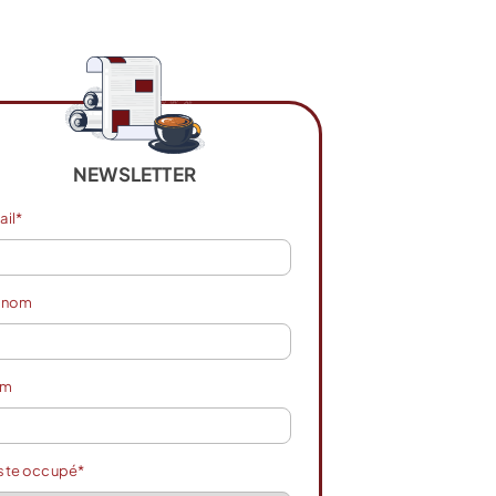
NEWSLETTER
ail*
énom
om
ste occupé*