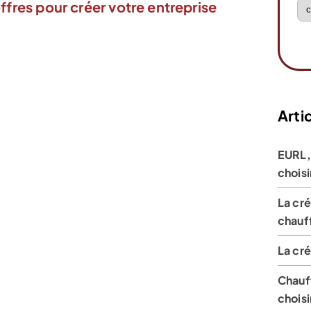
ffres pour créer votre entreprise
Artic
EURL,
choisi
La cré
chauf
La cr
Chauff
choisi