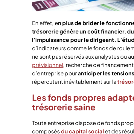
En effet, e
n plus de brider le fonctionn
trésorerie génère un coût financier, d
l’impuissance pour le dirigeant.
L’étud
d’indicateurs comme le fonds de roulem
ne sont pas réservés aux analystes ou au
prévisionnel
, recherche de financement …)
d’entreprise pour
anticiper les tensions
répercutent inévitablement sur la
trésor
Les fonds propres adapté
trésorerie saine
Toute entreprise dispose de fonds prop
composés
du capital social
et des résu