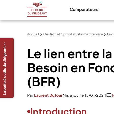
Comparateurs
Accueil
Gestion et Comptabilité d’entreprise
La g
Le lien entre la
La boîte à outils du dirigeant
Besoin en Fon
(BFR)
Par
Laurent Dufour
Mis à jour le 15/01/2024
1
Introduction