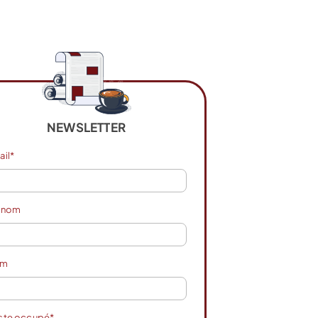
NEWSLETTER
ail*
énom
om
ste occupé*