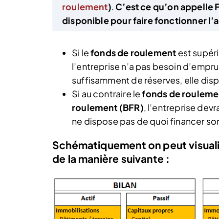
roulement
)
.
C’est ce qu’on appelle 
disponible pour faire fonctionner l’a
Si le
fonds de roulement
est supér
l’entreprise n’a pas besoin d’empru
suffisamment de réserves, elle disp
Si au contraire le
fonds de rouleme
roulement (BFR)
, l’entreprise dev
ne dispose pas de quoi financer s
Schématiquement on peut visualis
de la manière suivante :