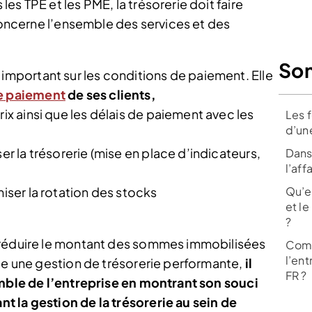
s TPE et les PME, la trésorerie doit faire
 concerne l’ensemble des services et des
So
 important sur les conditions de paiement. Elle
de paiement
de ses clients,
rix ainsi que les délais de paiement avec les
Les 
d’une
er la trésorerie (mise en place d’indicateurs,
Dans 
l’aff
Qu’e
miser la rotation des stocks
et l
?
 réduire le montant des sommes immobilisées
Comm
l’ent
ace une gestion de trésorerie performante,
il
FR ?
emble de l’entreprise en montrant son souci
 la gestion de la trésorerie au sein de