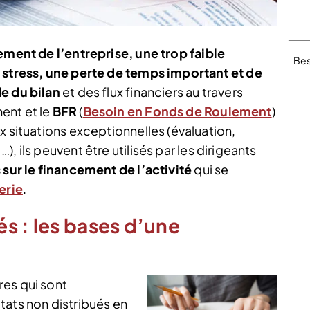
ement de l’entreprise, une trop faible
Bes
u stress, une perte de temps important et de
e du bilan
et des flux financiers au travers
ent et le
BFR
(
Besoin en Fonds de Roulement
)
x situations exceptionnelles (évaluation,
, ils peuvent être utilisés par les dirigeants
 sur le financement de l’activité
qui se
erie
.
s : les bases d’une
res qui sont
ltats non distribués en