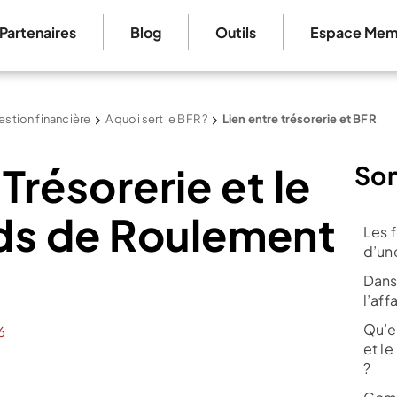
Partenaires
Blog
Outils
Espace Mem
estion financière
A quoi sert le BFR ?
Lien entre trésorerie et BFR
 Trésorerie et le
So
ds de Roulement
Les 
d’une
Dans 
l’aff
Qu’e
6
et l
?