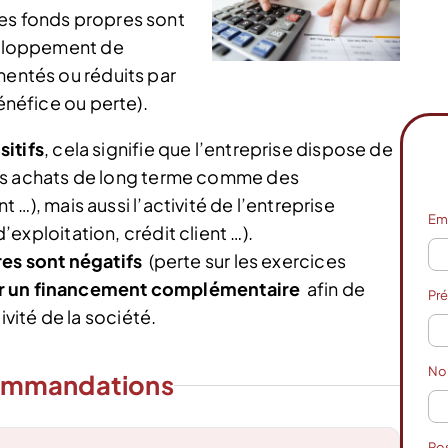
Les fonds propres sont
éveloppement de
mentés ou réduits par
bénéfice ou perte).
itifs
, cela signifie que l’entreprise dispose de
es achats de long terme comme des
…), mais aussi l’activité de l’entreprise
Em
exploitation, crédit client …).
res sont négatifs
(perte sur les exercices
r un financement complémentaire
afin de
Pr
ivité de la société.
N
ommandations
Po