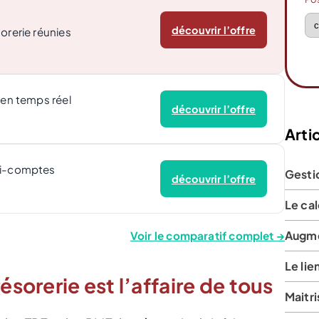
découvrir l’offre
orerie réunies
 en temps réel
découvrir l’offre
Artic
ti-comptes
Gesti
découvrir l’offre
Le cal
Augme
Voir le comparatif complet →
Le lie
ésorerie est l’affaire de tous
Maitri