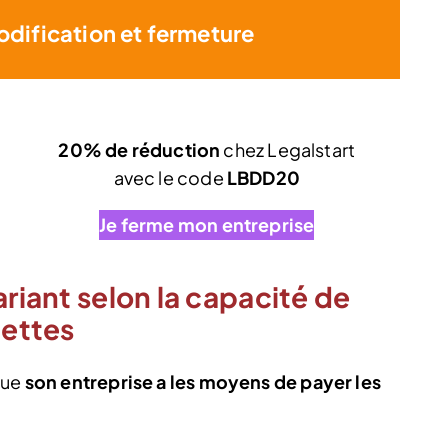
odification et fermeture
20% de réduction
chez Legalstart
t
avec le code
LBDD20
Je ferme mon entreprise
ariant selon la capacité de
dettes
que
son entreprise a les moyens de payer les