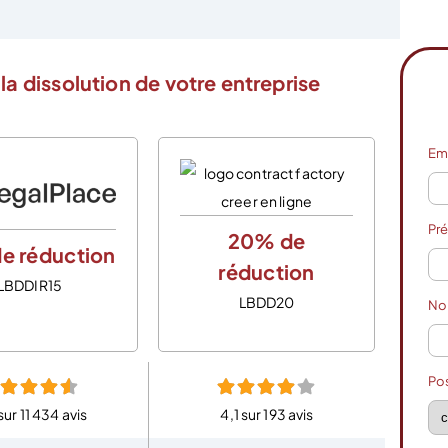
la dissolution de votre entreprise
Em
Pr
20% de
e réduction
réduction
LBDDIR15
LBDD20
N
Po
sur 11 434 avis
4,1 sur 193 avis