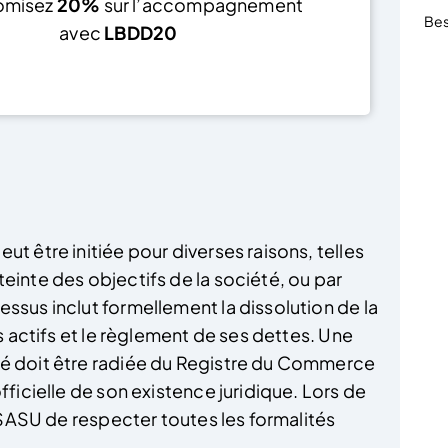
omisez
20%
sur l’accompagnement
Bes
avec
LBDD20
Voir l’offre
ut être initiée pour diverses raisons, telles
einte des objectifs de la société, ou par
ssus inclut formellement la dissolution de la
es actifs et le règlement de ses dettes. Une
té doit être radiée du Registre du Commerce
fficielle de son existence juridique. Lors de
a SASU de respecter toutes les formalités