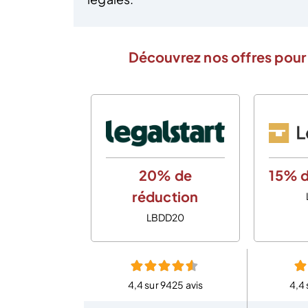
Découvrez nos offres pour 
20% de
15% d
réduction
LBDD20
4,4 sur 9425 avis
4,4 