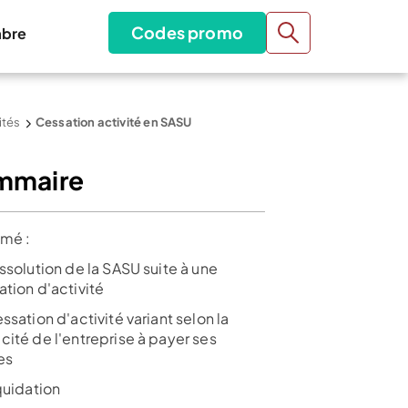
Codes promo
bre
ités
Cessation activité en SASU
mmaire
mé :
ssolution de la SASU suite à une
ation d'activité
ssation d'activité variant selon la
cité de l'entreprise à payer ses
es
quidation