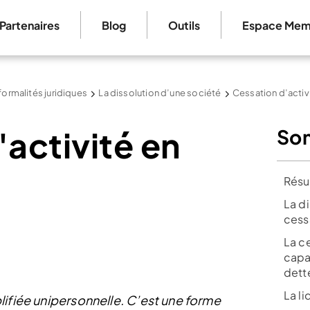
Partenaires
Blog
Outils
Espace Mem
formalités juridiques
La dissolution d’une société
Cessation d’activ
'activité en
So
Résu
La di
cess
La ce
capa
dett
La li
lifiée unipersonnelle. C’est une forme