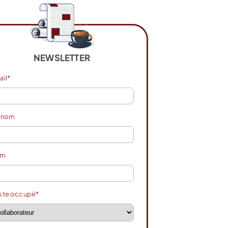
NEWSLETTER
ail*
énom
om
ste occupé*