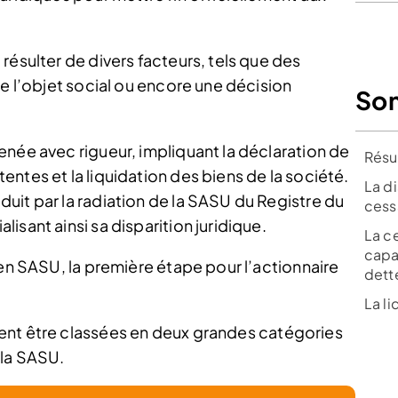
résulter de divers facteurs, tels que des
de l’objet social ou encore une décision
So
enée avec rigueur, impliquant la déclaration de
Résu
ntes et la liquidation des biens de la société.
La di
uit par la radiation de la SASU du Registre du
cess
isant ainsi sa disparition juridique.
La ce
capa
 en SASU, la première étape pour l’actionnaire
dett
La li
nt être classées en deux grandes catégories
 la SASU.