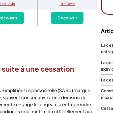
Lire l’avis
Lire l’avis
écouvrir
Découvrir
Artic
La ces
entre
La ces
 suite à une cessation
indivi
La ces
s Simplifiée Unipersonnelle (SASU) marque
Comme
e, souvent consécutive à une décision de
micro
lementé engage le dirigeant à entreprendre
Cessat
uridiques pour mettre fin officiellement aux