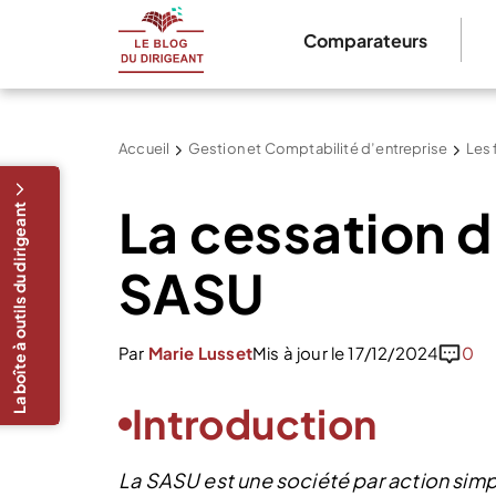
Comparateurs
Accueil
Gestion et Comptabilité d’entreprise
Les 
La cessation d
La boîte à outils du dirigeant
SASU
Par
Marie Lusset
Mis à jour le 17/12/2024
0
Introduction
La SASU est une société par action simp