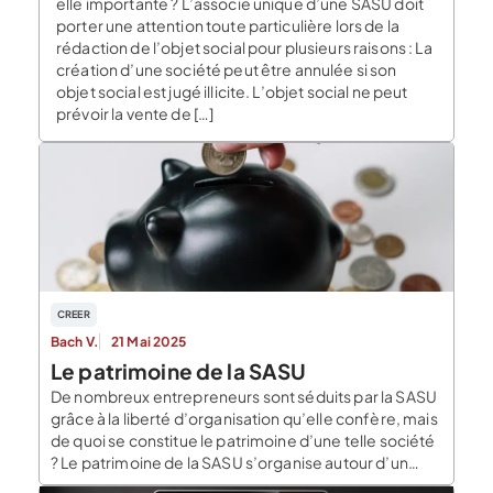
elle importante ? L’associé unique d’une SASU doit
porter une attention toute particulière lors de la
rédaction de l’objet social pour plusieurs raisons : La
création d’une société peut être annulée si son
objet social est jugé illicite. L’objet social ne peut
prévoir la vente de […]
CREER
Bach V.
21 Mai 2025
Le patrimoine de la SASU
De nombreux entrepreneurs sont séduits par la SASU
grâce à la liberté d’organisation qu’elle confère, mais
de quoi se constitue le patrimoine d’une telle société
? Le patrimoine de la SASU s’organise autour d’un
formalisme particulier qu’il est important de connaître