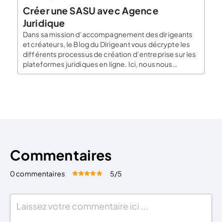
Créer une SASU avec Agence
Juridique
Dans sa mission d’accompagnement des dirigeants
et créateurs, le Blog du Dirigeant vous décrypte les
différents processus de création d’entreprise sur les
plateformes juridiques en ligne. Ici, nous nous
intéressons au processus de création chez Agence
Juridique. Présentation et avis sur Agence Juridique
Agence Juridique est une des plus anciennes
plateformes de création d’entreprise en […]
Commentaires
0 commentaires
5
/5
Évaluez cet article:
Donner une note