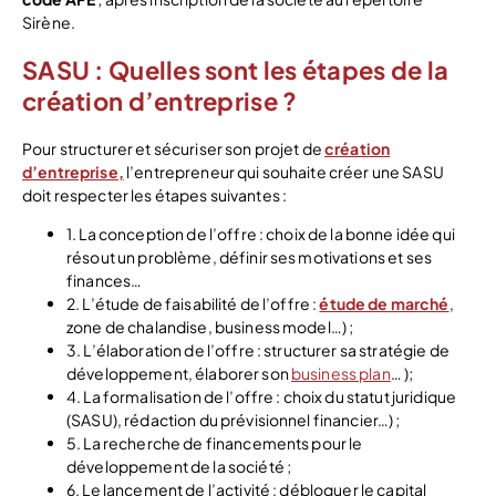
Sirène.
SASU : Quelles sont les étapes de la
création d’entreprise ?
Pour structurer et sécuriser son projet de
création
d’entreprise,
l’entrepreneur qui souhaite créer une SASU
doit respecter les étapes suivantes :
1. La conception de l’offre : choix de la bonne idée qui
résout un problème, définir ses motivations et ses
finances…
2. L’étude de faisabilité de l’offre :
étude de marché
,
zone de chalandise, business model…) ;
3. L’élaboration de l’offre : structurer sa stratégie de
développement, élaborer son
business plan
… );
4. La formalisation de l’offre : choix du statut juridique
(SASU), rédaction du prévisionnel financier…) ;
5. La recherche de financements pour le
développement de la société ;
6. Le lancement de l’activité : débloquer le capital