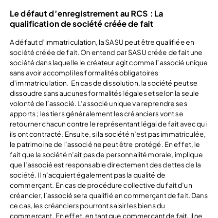
Le défaut d’enregistrement au RCS : La
qualification de société créée de fait
A défaut d’immatriculation, la SASU peut être qualifiée en
société créée de fait. On entend par SASU créée de fait une
société dans laquelle le créateur agit comme l’associé unique
sans avoir accompli les formalités obligatoires
d’immatriculation. En cas de dissolution, la société peut se
dissoudre sans aucunes formalités légales et selon la seule
volonté de l’associé. L’associé unique va reprendre ses
apports ; les tiers généralement les créanciers vont se
retourner chacun contre le représentant légal de fait avec qui
ils ont contracté. Ensuite, si la société n’est pas immatriculée,
le patrimoine de l’associé ne peut être protégé. En effet, le
fait que la société n’ait pas de personnalité morale, implique
que l’associé est responsable directement des dettes de la
société. Il n’acquiert également pas la qualité de
commerçant. En cas de procédure collective du fait d’un
créancier, l’associé sera qualifié en commerçant de fait. Dans
ce cas, les créanciers pourront saisir les biens du
commerçant. En effet, en tant que commerçant de fait, il ne