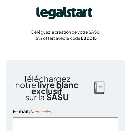
Déléguez la création de votre SASU
15% offert avec le code
LBDD15
Je crée !
Téléchargez
notre
livre blanc
exclusif
sur la
SASU
E-mail
(Nécessaire)