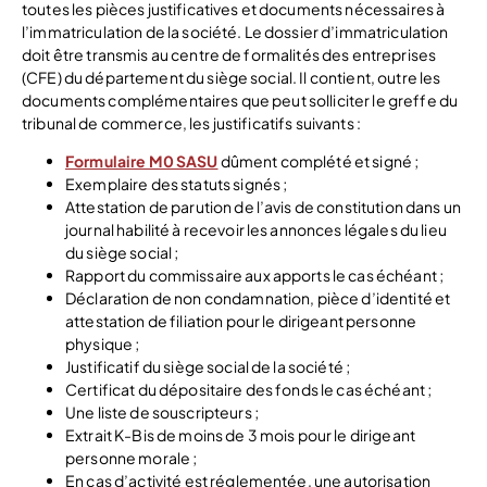
toutes les pièces justificatives et documents nécessaires à
l’immatriculation de la société. Le dossier d’immatriculation
doit être transmis au centre de formalités des entreprises
(CFE) du département du siège social. Il contient, outre les
documents complémentaires que peut solliciter le greffe du
tribunal de commerce, les justificatifs suivants :
Formulaire M0 SASU
dûment complété et signé ;
Exemplaire des statuts signés ;
Attestation de parution de l’avis de constitution dans un
journal habilité à recevoir les annonces légales du lieu
du siège social ;
Rapport du commissaire aux apports le cas échéant ;
Déclaration de non condamnation, pièce d’identité et
attestation de filiation pour le dirigeant personne
physique ;
Justificatif du siège social de la société ;
Certificat du dépositaire des fonds le cas échéant ;
Une liste de souscripteurs ;
Extrait K-Bis de moins de 3 mois pour le dirigeant
personne morale ;
En cas d’activité est réglementée, une autorisation