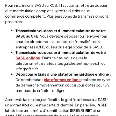
Pour inscrire une SASU au RCS, il faut transmettre un dossier
d’immatriculation complet au greffe du tribunal du
commerce compétent. Plusieurs voies de transmission sont
possibles :
Transmission du dossier d’immatriculation de votre
SASU au CFE
: Vous devez le déposer ou l’envoyer par
courrier directement au centre de formalités des
entreprises (
CFE
) du lieu du siège social de la SASU.
Transmission du dossier d’immatriculation de votre
SASU en ligne
: Dans ce cas, vous devez le
télétransmettre via les sites guichetentreprises.fr ou
infogreffe.fr.
Dépôt par le biais d’une plateforme juridique en ligne
:
De nombreuses
plateformes en ligne
réalisent ce type
de démarche moyennant un coût si vous optez pour un
parcours de création en ligne.
Après validation des justificatifs, le greffe adresse à la SASU
un extrait
Kbis
qui est sa carte d’identité. En parallèle,
INSEE
lui attribue un numéro d’identification
SIREN/SIRET
et un
code APE
; après inscription de la société au répertoire