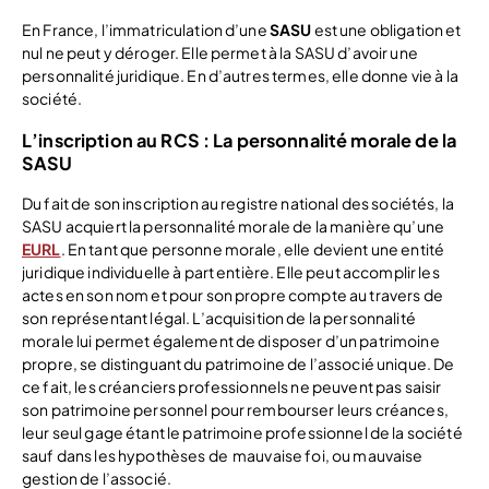
En France, l’immatriculation d’une
SASU
est une obligation et
nul ne peut y déroger. Elle permet à la SASU d’avoir une
personnalité juridique. En d’autres termes, elle donne vie à la
société.
L’inscription au RCS : La personnalité morale de la
SASU
Du fait de son inscription au registre national des sociétés, la
SASU acquiert la personnalité morale de la manière qu’une
EURL
. En tant que personne morale, elle devient une entité
juridique individuelle à part entière. Elle peut accomplir les
actes en son nom et pour son propre compte au travers de
son représentant légal. L’acquisition de la personnalité
morale lui permet également de disposer d’un patrimoine
propre, se distinguant du patrimoine de l’associé unique. De
ce fait, les créanciers professionnels ne peuvent pas saisir
son patrimoine personnel pour rembourser leurs créances,
leur seul gage étant le patrimoine professionnel de la société
sauf dans les hypothèses de mauvaise foi, ou mauvaise
gestion de l’associé.