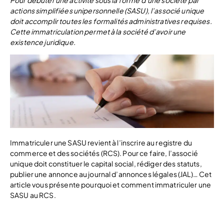
Pour débuter une activité sous la forme d’une société par
actions simplifiées unipersonnelle (SASU), l’associé unique
doit accomplir toutes les formalités administratives requises.
Cette immatriculation permet à la société d’avoir une
existence juridique.
Immatriculer une SASU revient à l’inscrire au registre du
commerce et des sociétés (RCS). Pour ce faire, l’associé
unique doit constituer le capital social, rédiger des statuts,
publier une annonce au journal d’annonces légales (JAL)… Cet
article vous présente pourquoi et comment immatriculer une
SASU au RCS.