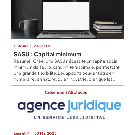
pour optimiser la démarche. Qu’est-ce qu’une SASU?
La SASU est une société commerciale à associé […]
Dufour L.
2 Juin 2025
SASU : Capital minimum
Résumé : Créer une SASU nécessite un capital social
minimum de 1 euro, sans limite maximale, permettant
une grande flexibilité. Les apports peuvent être en
numéraire, en nature, ou en industrie, bien que les
apports en industrie ne contribuent pas directement
au capital. L’importance du capital social tient à sa
capacité à refléter la solidité […]
Lusset M.
30 Mai 2025