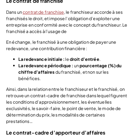
Le contrat de franchise
Dans un
contrat de franchise
, le franchiseur accorde à ses
franchisés le droit, et impose l’obligation d’exploiter une
entreprise en conformité avec le concept du franchiseur. Le
franchisé a accès à l’usage de
En échange, le franchisé à une obligation de payer une
redevance, une contribution financière :
La redevance initiale :
le
droit d’entrée
.
La redevance périodique :
un
pourcentage (%) du
chiffre d’affaires
du franchisé, et non sur les
bénéfices.
Ainsi, dans la relation entre le franchiseur et le franchisé, on
retrouve un contrat-cadre de franchise dans lequel figurent
les conditions d’approvisionnement, les éventuelles
exclusivités, le savoir-faire, le point de vente, le mode de
détermination du prix, les modalités de certaines
prestations…
Le contrat-cadre d’apporteur d’affaires