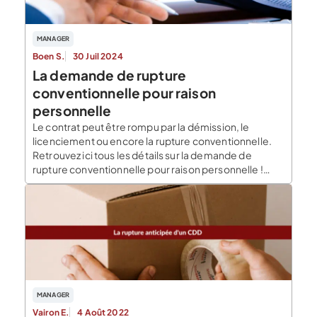
MANAGER
Boen S.
30 Juil 2024
La demande de rupture
conventionnelle pour raison
personnelle
Le contrat peut être rompu par la démission, le
licenciement ou encore la rupture conventionnelle.
Retrouvez ici tous les détails sur la demande de
rupture conventionnelle pour raison personnelle !
Qu’est-ce qu’une rupture conventionnelle ? Une
rupture conventionnelle est un mode de rupture du
contrat de travail. C’est une rupture à l’amiable entre
le salarié et […]
MANAGER
Vairon E.
4 Août 2022