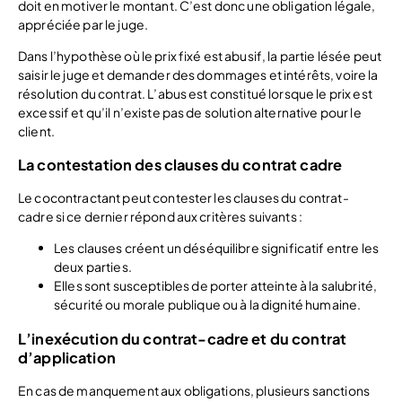
doit en motiver le montant. C’est donc une obligation légale,
appréciée par le juge.
Dans l’hypothèse où le prix fixé est abusif, la partie lésée peut
saisir le juge et demander des dommages et intérêts, voire la
résolution du contrat. L’abus est constitué lorsque le prix est
excessif et qu’il n’existe pas de solution alternative pour le
client.
La contestation des clauses du contrat cadre
Le cocontractant peut contester les clauses du contrat-
cadre si ce dernier répond aux critères suivants :
Les clauses créent un déséquilibre significatif entre les
deux parties.
Elles sont susceptibles de porter atteinte à la salubrité,
sécurité ou morale publique ou à la dignité humaine.
L’inexécution du contrat-cadre et du contrat
d’application
En cas de manquement aux obligations, plusieurs sanctions