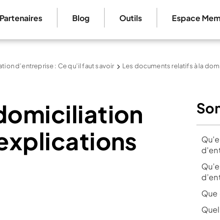
Partenaires
Blog
Outils
Espace Mem
tion d’entreprise : Ce qu’il faut savoir
Les documents relatifs à la domi
domiciliation
So
 explications
Qu'e
d'ent
Qu’e
d’ent
Que 
Quell