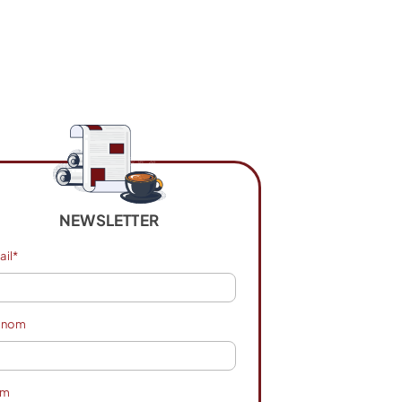
NEWSLETTER
ail*
énom
om