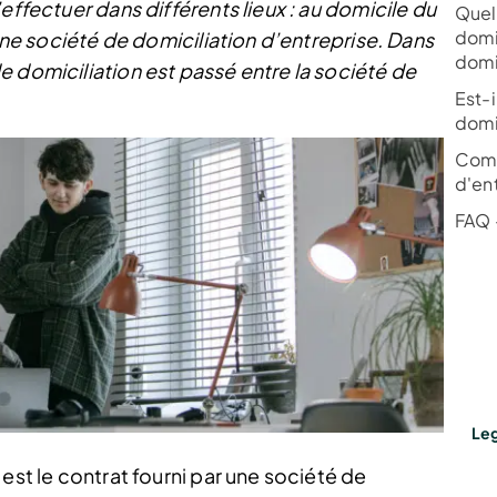
effectuer dans différents lieux : au domicile du
Quel
domic
 une société de domiciliation d’entreprise. Dans
domic
e domiciliation est passé entre la société de
Est-
domic
Comb
d'ent
FAQ 
Leg
est le contrat fourni par une société de