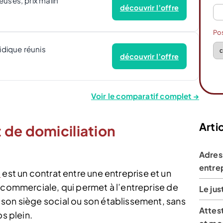
euses, prix malin
découvrir l’offre
Po
ridique réunis
découvrir l’offre
Voir le comparatif complet →
Artic
 de domiciliation
Adres
entre
e
est un contrat entre une entreprise et un
 commerciale, qui permet à l’entreprise de
Le jus
son siège social ou son établissement, sans
Attest
ps plein.