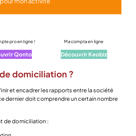
 pour mon activité
te pro en ligne !
Ma compta en ligne
uvrir Qonto
Découvrir Keobiz
de domiciliation ?
inir et encadrer les rapports entre la société
, ce dernier doit comprendre un certain nombre
t de domiciliation :
ation