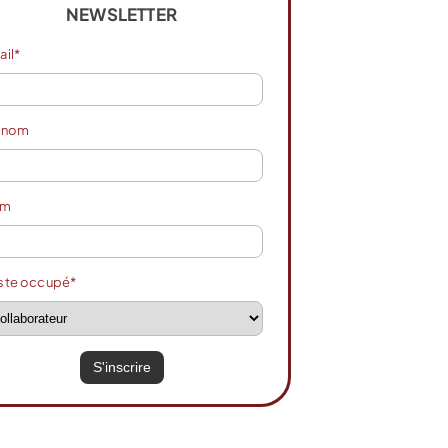
NEWSLETTER
ail*
énom
om
ste occupé*