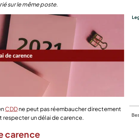
ié sur le même poste.
Leg
en
CDD
ne peut pas réembaucher directement
Bes
it respecter un délai de carence.
de carence