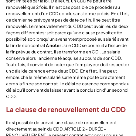
sont limitées par la loi. D’ailleurs, un CDD ne peut être
renouvelé que 2 fois. Il n’est pas possible de procéder au
renouvellement d’un CDD conclu sans terme précis. En effet,
ce dernier ne prévoyant pas de date de fin, il ne peut être
renouvelé. Le renouvellement du CDD peut avoir lieu de deux
façons différentes: soit parce qu’une clause prévoit cette
possibilité soit lorsqu’un avenant est proposé au salarié avant
la fin de son contrat
À noter
: si le CDD se poursuit à l’issue de
la fin prévue du contrat, il se transforme en CDI. Le salarié
conserve alors l’ancienneté acquise au cours de son CDD.
Toutefois, il convient de noter que l’employeur doit respecter
un délai de carence entre deux CDD. En effet, il ne peut
embauché le même salarié sur le même poste directement
après la fin de son contrat. Le délai de carence correspond au
délai qu’il convient de laisser avant la conclusion d’un second
CDD.
La clause de renouvellement du CDD
Il est possible de prévoir une clause de renouvellement
directement au sein du CDD. ARTICLE 2 – DURÉE –
RENOUVELLEMENT Le présent contrat est conclu pour une