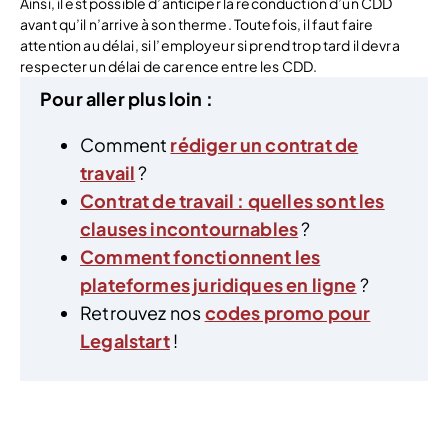
Ainsi, il est possible d’anticiper la reconduction d’un CDD
avant qu’il n’arrive à son therme. Toutefois, il faut faire
attention au délai, si l’employeur si prend trop tard il devra
respecter un délai de carence entre les CDD.
Pour aller plus loin :
Comment
rédiger un contrat de
travail
?
Contrat de travail : quelles sont les
clauses incontournables
?
Comment fonctionnent les
plateformes juridiques en ligne
?
Retrouvez nos
codes promo pour
Legalstart
!