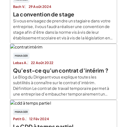
Bach V.
29 Août 2024
La convention de stage
Si vous envisagez de prendre un stagiaire dans votre
entreprise, il vous faudra réaliser une convention de
stage afin d’être dans la norme vis à vis de leur
établissement scolaire et vis à vis de la législation en
vigueur. Qu’est-ce qu’une convention de stage Un
stage représente une mise en situation en milieu
professionnel pour […]
MANAGER
Lebas A.
22 Août 2022
Qu’est-ce qu’un contrat d’intérim ?
Le Blog du Dirigeant vous explique toutes les
subtilités à connaître sur le contrat d’intérim.
Définition Le contrat de travail temporaire permet à
une entreprise d’embaucher temporairement un
salarié. Ainsi, l’intérimaire doit accomplir une
« mission ». En contrepartie, l’entreprise lui verse une
rémunération. Par conséquent, le contrat d’intérim ne
MANAGER
peut être conclu que pour une mission temporaire.
Petit G.
12 Fév 2024
[…]
Le CDD à temps partiel