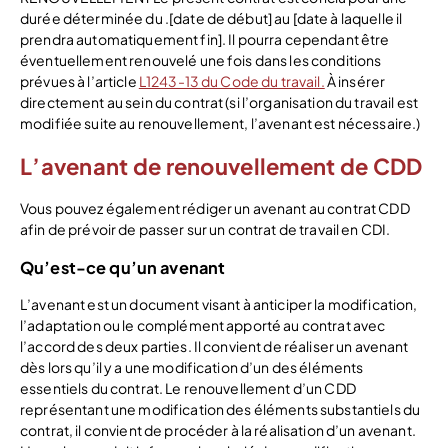
durée déterminée du .[date de début] au [date à laquelle il
prendra automatiquement fin]. Il pourra cependant être
éventuellement renouvelé une fois dans les conditions
prévues à l’article
L1243-13 du Code du travail.
À insérer
directement au sein du contrat (si l’organisation du travail est
modifiée suite au renouvellement, l’avenant est nécessaire.)
L’avenant de renouvellement de CDD
Vous pouvez également rédiger un avenant au contrat CDD
afin de prévoir de passer sur un contrat de travail en CDI.
Qu’est-ce qu’un avenant
L’avenant est un document visant à anticiper la modification,
l’adaptation ou le complément apporté au contrat avec
l’accord des deux parties. Il convient de réaliser un avenant
dès lors qu’il y a une modification d’un des éléments
essentiels du contrat. Le renouvellement d’un CDD
représentant une modification des éléments substantiels du
contrat, il convient de procéder à la réalisation d’un avenant.