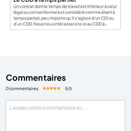
Un contrat dont le temps de travail est inférieur à celui
légal ou conventionnel est considéré comme étant à
temps partiel, peu importe qu’il s’agisse d’un CDI ou
d’un CDD. Nous nous intéresserons ici au CDD à
temps partiel. Qu’est-ce qu’un CDD à temps partiel ?
Le CDD Le CDD désigne la situation dérogatoire dans
[…]
Commentaires
0 commentaires
5
/5
Évaluez cet article:
Donner une note