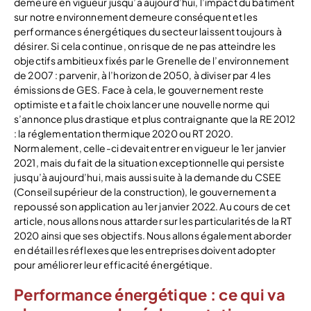
demeure en vigueur jusqu’à aujourd’hui, l’impact du bâtiment
sur notre environnement demeure conséquent et les
performances énergétiques du secteur laissent toujours à
désirer. Si cela continue, on risque de ne pas atteindre les
objectifs ambitieux fixés par le Grenelle de l’environnement
de 2007 : parvenir, à l’horizon de 2050, à diviser par 4 les
émissions de GES. Face à cela, le gouvernement reste
optimiste et a fait le choix lancer une nouvelle norme qui
s’annonce plus drastique et plus contraignante que la RE 2012
: la réglementation thermique 2020 ou RT 2020.
Normalement, celle-ci devait entrer en vigueur le 1er janvier
2021, mais du fait de la situation exceptionnelle qui persiste
jusqu’à aujourd’hui, mais aussi suite à la demande du CSEE
(Conseil supérieur de la construction), le gouvernement a
repoussé son application au 1er janvier 2022. Au cours de cet
article, nous allons nous attarder sur les particularités de la RT
2020 ainsi que ses objectifs. Nous allons également aborder
en détail les réflexes que les entreprises doivent adopter
pour améliorer leur efficacité énergétique.
Performance énergétique : ce qui va