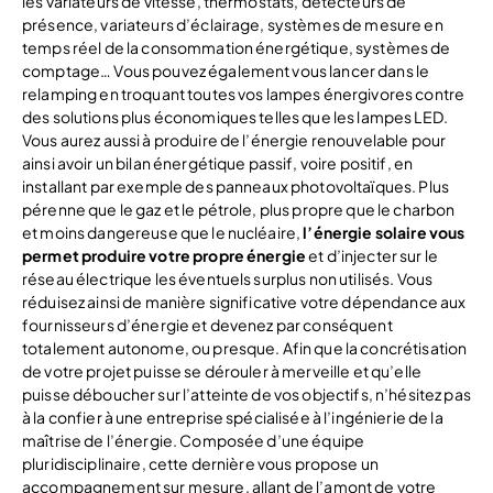
les variateurs de vitesse, thermostats, détecteurs de
présence, variateurs d’éclairage, systèmes de mesure en
temps réel de la consommation énergétique, systèmes de
comptage… Vous pouvez également vous lancer dans le
relamping en troquant toutes vos lampes énergivores contre
des solutions plus économiques telles que les lampes LED.
Vous aurez aussi à produire de l’énergie renouvelable pour
ainsi avoir un bilan énergétique passif, voire positif, en
installant par exemple des panneaux photovoltaïques. Plus
pérenne que le gaz et le pétrole, plus propre que le charbon
et moins dangereuse que le nucléaire,
l’énergie solaire vous
permet produire votre propre énergie
et d’injecter sur le
réseau électrique les éventuels surplus non utilisés. Vous
réduisez ainsi de manière significative votre dépendance aux
fournisseurs d’énergie et devenez par conséquent
totalement autonome, ou presque. Afin que la concrétisation
de votre projet puisse se dérouler à merveille et qu’elle
puisse déboucher sur l’atteinte de vos objectifs, n’hésitez pas
à la confier à une entreprise spécialisée à l’ingénierie de la
maîtrise de l’énergie. Composée d’une équipe
pluridisciplinaire, cette dernière vous propose un
accompagnement sur mesure, allant de l’amont de votre