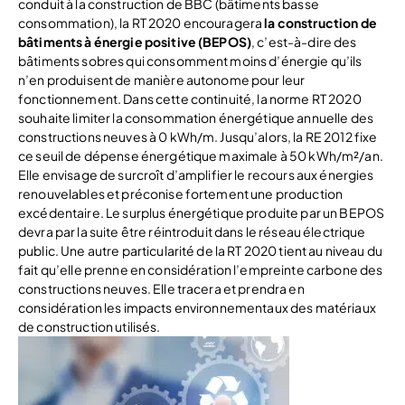
conduit à la construction de BBC (bâtiments basse
consommation), la RT 2020 encouragera
la construction de
bâtiments à énergie positive (BEPOS)
, c’est-à-dire des
bâtiments sobres qui consomment moins d’énergie qu’ils
n’en produisent de manière autonome pour leur
fonctionnement. Dans cette continuité, la norme RT 2020
souhaite limiter la consommation énergétique annuelle des
constructions neuves à 0 kWh/m. Jusqu’alors, la RE 2012 fixe
ce seuil de dépense énergétique maximale à 50 kWh/m²/an.
Elle envisage de surcroît d’amplifier le recours aux énergies
renouvelables et préconise fortement une production
excédentaire. Le surplus énergétique produite par un BEPOS
devra par la suite être réintroduit dans le réseau électrique
public. Une autre particularité de la RT 2020 tient au niveau du
fait qu’elle prenne en considération l’empreinte carbone des
constructions neuves. Elle tracera et prendra en
considération les impacts environnementaux des matériaux
de construction utilisés.