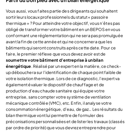
Partir du bon pied avec un bilan énergétique
Vous aussi, vous faites partie des dirigeants qui souhaitent
sortir leurs locaux professionnels du statut « passoire
thermique » ? Pour atteindre votre objectif, vous n’êtes pas
obligé de transformer votre bâtiment en un BEPOS en vous
conformant une réglementation qui ne sera pas promulguée
avant la fin de cette année et qui ne concernera que les
bâtiments qui seront construits après cette date. Pour ce
faire, le premier réflexe que vous devez avoir est de
soumettre votre bâtiment d’entreprise à un bilan
énergétique
. Réalisé par un expert en la matière, ce check-
up débouchera sur l’identification de chaque point faible de
votre isolation thermique. Lors de ce diagnostic, l’expert va
également évaluer le dispositif de chauffage et de
production d’eau chaude sanitaire qui équipe votre
entreprise, sans compter votre système de ventilation
mécanique contrôlée (VMC), etc. Enfin, il analyse votre
consommation énergétique, d’eau, de gaz… Les résultats du
bilan thermique vont lui permettre de formuler des
préconisations personnalisées et de lister les travaux (classés
par ordre de priorité) que vous devrez entreprendre pour