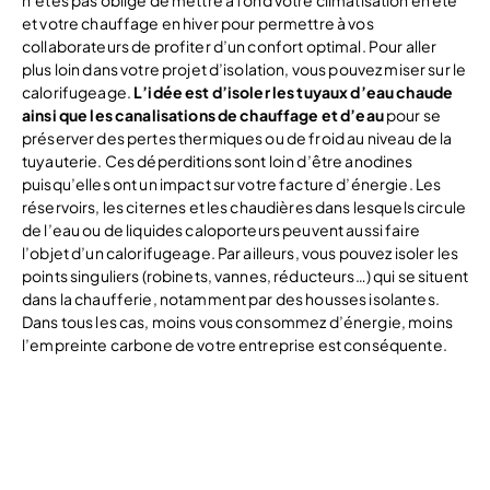
n’êtes pas obligé de mettre à fond votre climatisation en été
et votre chauffage en hiver pour permettre à vos
collaborateurs de profiter d’un confort optimal. Pour aller
plus loin dans votre projet d’isolation, vous pouvez miser sur le
calorifugeage.
L’idée est d’isoler les tuyaux d’eau chaude
ainsi que les canalisations de chauffage et d’eau
pour se
préserver des pertes thermiques ou de froid au niveau de la
tuyauterie. Ces déperditions sont loin d’être anodines
puisqu’elles ont un impact sur votre facture d’énergie. Les
réservoirs, les citernes et les chaudières dans lesquels circule
de l’eau ou de liquides caloporteurs peuvent aussi faire
l’objet d’un calorifugeage. Par ailleurs, vous pouvez isoler les
points singuliers (robinets, vannes, réducteurs…) qui se situent
dans la chaufferie, notamment par des housses isolantes.
Dans tous les cas, moins vous consommez d’énergie, moins
l’empreinte carbone de votre entreprise est conséquente.