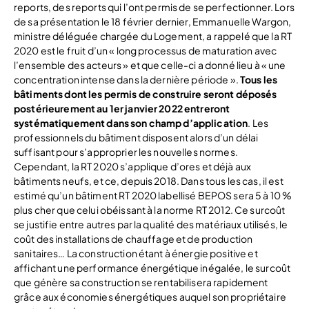
reports, des reports qui l’ont permis de se perfectionner. Lors
de sa présentation le 18 février dernier, Emmanuelle Wargon,
ministre déléguée chargée du Logement, a rappelé que la RT
2020 est le fruit d’un « long processus de maturation avec
l’ensemble des acteurs » et que celle-ci a donné lieu à « une
concentration intense dans la dernière période ».
Tous les
bâtiments dont les permis de construire seront déposés
postérieurement au 1er janvier 2022 entreront
systématiquement dans son champ d’application
. Les
professionnels du bâtiment disposent alors d’un délai
suffisant pour s’approprier les nouvelles normes.
Cependant, la RT 2020 s’applique d’ores et déjà aux
bâtiments neufs, et ce, depuis 2018. Dans tous les cas, il est
estimé qu’un bâtiment RT 2020 labellisé BEPOS sera 5 à 10 %
plus cher que celui obéissant à la norme RT 2012. Ce surcoût
se justifie entre autres par la qualité des matériaux utilisés, le
coût des installations de chauffage et de production
sanitaires… La construction étant à énergie positive et
affichant une performance énergétique inégalée, le surcoût
que génère sa construction se rentabilisera rapidement
grâce aux économies énergétiques auquel son propriétaire