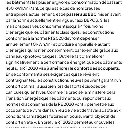
les bâtiments les plus énergivores (consommation dépassant
450 kWh/m²/an), ce qui est le cas de nombreuses
entreprises actuellement, et de
passer aux BBC
mis en avant
par la norme actuellement en vigueur aux BEPOS. Si les
maisons passives consomment jusqu’à 4 fois moins
d’énergie que les bâtiments classiques, les constructions
conformes à la norme RT 2020 devront dépenser
annuellement 0 kWh/m² et produire en parallèle autant
d’énergies qu’ils n’en consomment, par exemple grâce aux
panneaux photovoltaïques. Outre le fait d’améliorer
significativement la performance énergétique des bâtiments
neufs, la RT 2020 vise à
améliorer le confort des occupants
.
En se conformant à ses exigences qui se révèlent
contraignantes, les constructions neuves peuvent garantir un
confort optimal, aussi bien lors des forts épisodes de
canicules qu’en hiver. Comme l’a précisé le ministère de la
Transition Énergétique, les bâtiments qui répondent aux
normes draconiennes de la RE 2020 vont « permettre aux
occupants de vivre dans un lieu de vie et de travail adapté aux
conditions climatiques futures en poursuivant l’objectif de
confort en été ». En bref, la RT 2020 permet aux nouvelles
constructions d’atteindre un objectif de performance