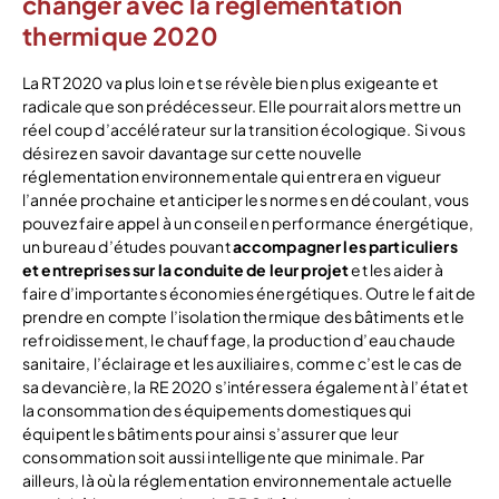
changer avec la réglementation
thermique 2020
La RT 2020 va plus loin et se révèle bien plus exigeante et
radicale que son prédécesseur. Elle pourrait alors mettre un
réel coup d’accélérateur sur la transition écologique. Si vous
désirez en savoir davantage sur cette nouvelle
réglementation environnementale qui entrera en vigueur
l’année prochaine et anticiper les normes en découlant, vous
pouvez faire appel à un conseil en performance énergétique,
un bureau d’études pouvant
accompagner les particuliers
et entreprises sur la conduite de leur projet
et les aider à
faire d’importantes économies énergétiques. Outre le fait de
prendre en compte l’isolation thermique des bâtiments et le
refroidissement, le chauffage, la production d’eau chaude
sanitaire, l’éclairage et les auxiliaires, comme c’est le cas de
sa devancière, la RE 2020 s’intéressera également à l’état et
la consommation des équipements domestiques qui
équipent les bâtiments pour ainsi s’assurer que leur
consommation soit aussi intelligente que minimale. Par
ailleurs, là où la réglementation environnementale actuelle