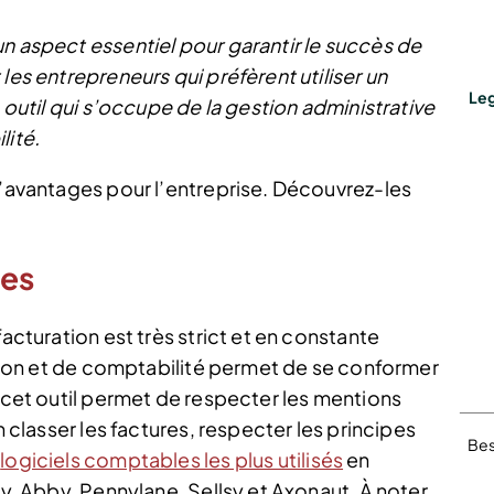
n aspect essentiel pour garantir le succès de
les entrepreneurs qui préfèrent utiliser un
Leg
n outil qui s’occupe de la gestion administrative
lité.
d’avantages pour l’entreprise. Découvrez-les
les
facturation est très strict et en constante
ration et de comptabilité permet de se conformer
, cet outil permet de respecter les mentions
n classer les factures, respecter les principes
Bes
s
logiciels comptables les plus utilisés
en
dy, Abby, Pennylane, Sellsy et Axonaut. À noter