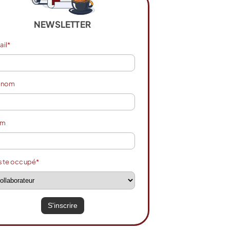
NEWSLETTER
ail*
énom
om
ste occupé*