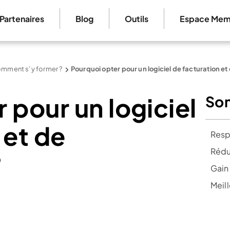
Partenaires
Blog
Outils
Espace Mem
omment s’y former ?
Pourquoi opter pour un logiciel de facturation et
 pour un logiciel
So
 et de
Resp
Rédu
?
Gain
Meil