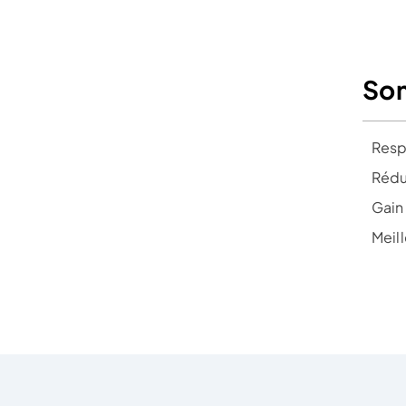
So
Resp
Rédu
Gain
Meil