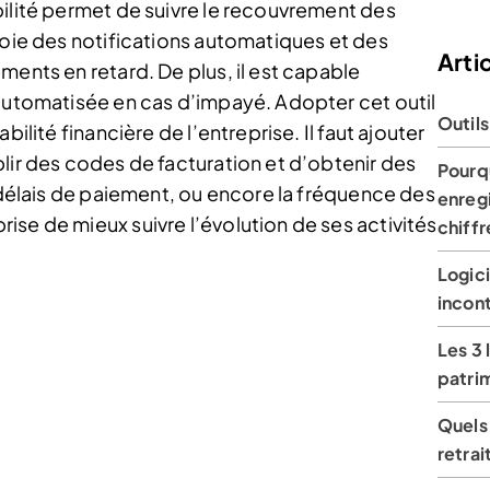
bilité permet de suivre le recouvrement des
voie des notifications automatiques et des
Artic
ments en retard. De plus, il est capable
 automatisée en cas d’impayé. Adopter cet outil
Outils
ilité financière de l’entreprise. Il faut ajouter
lir des codes de facturation et d’obtenir des
Pourqu
s délais de paiement, ou encore la fréquence des
enreg
se de mieux suivre l’évolution de ses activités
chiffr
Logici
incon
Les 3 
patri
Quels 
retra