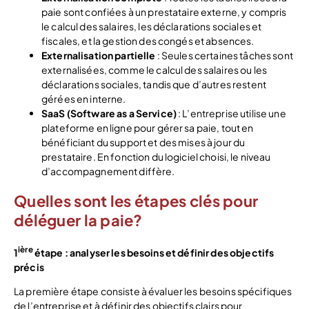
paie sont confiées à un prestataire externe, y compris
le calcul des salaires, les déclarations sociales et
fiscales, et la gestion des congés et absences.
Externalisation partielle
: Seules certaines tâches sont
externalisées, comme le calcul des salaires ou les
déclarations sociales, tandis que d’autres restent
gérées en interne.
SaaS (Software as a Service)
: L’entreprise utilise une
plateforme en ligne pour gérer sa paie, tout en
bénéficiant du support et des mises à jour du
prestataire. En fonction du logiciel choisi, le niveau
d’accompagnement diffère.
Quelles sont les étapes clés pour
déléguer la paie?
ière
1
étape : analyser les besoins et définir des objectifs
précis
La première étape consiste à évaluer les besoins spécifiques
de l’entreprise et à définir des objectifs clairs pour