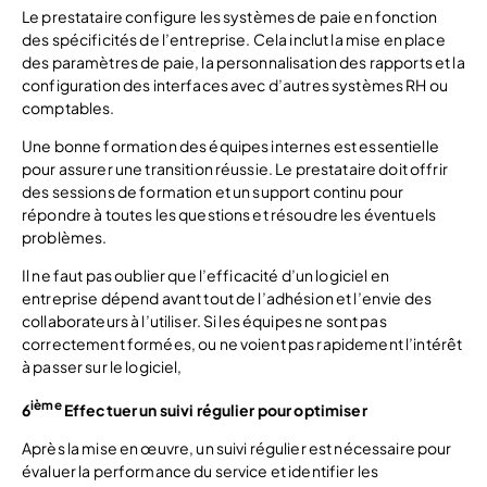
Le prestataire configure les systèmes de paie en fonction
des spécificités de l’entreprise. Cela inclut la mise en place
des paramètres de paie, la personnalisation des rapports et la
configuration des interfaces avec d’autres systèmes RH ou
comptables.
Une bonne formation des équipes internes est essentielle
pour assurer une transition réussie. Le prestataire doit offrir
des sessions de formation et un support continu pour
répondre à toutes les questions et résoudre les éventuels
problèmes.
Il ne faut pas oublier que l’efficacité d’un logiciel en
entreprise dépend avant tout de l’adhésion et l’envie des
collaborateurs à l’utiliser. Si les équipes ne sont pas
correctement formées, ou ne voient pas rapidement l’intérêt
à passer sur le logiciel,
ième
6
Effectuer un suivi régulier pour optimiser
Après la mise en œuvre, un suivi régulier est nécessaire pour
évaluer la performance du service et identifier les