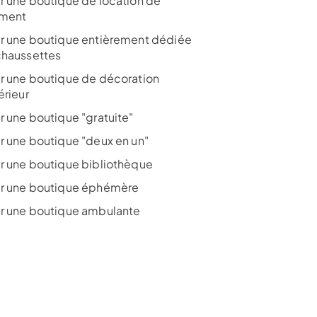
r une boutique de location de
ment
r une boutique entièrement dédiée
chaussettes
r une boutique de décoration
érieur
r une boutique "gratuite"
r une boutique "deux en un"
r une boutique bibliothèque
r une boutique éphémère
r une boutique ambulante