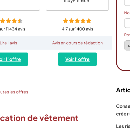
IndyPremium
N
sur 11 434 avis
4,7 sur 1400 avis
Po
Lire l’avis
Avis en cours de rédaction
oir l’offre
Voir l’offre
Artic
outes les offres
Conse
créer
ocation de vêtement
Les ri