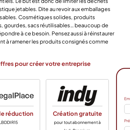
tiels. Le but est donc de limiter les déchets
astique jetables. Dite au revoir aux emballages
lisables. Cosmétiques solides, produits
es, gourdes, sacs réutilisables… beaucoup de
épondre à ce besoin. Pensez aussi à réinstaurer
lient à ramener les produits consignés comme
ffres pour créer votre entreprise
Em
e réduction
Création gratuite
Pr
LBDDIR15
pour tout abonnement à