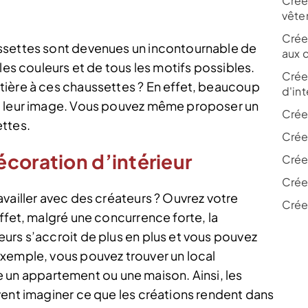
Crée
vête
Crée
ssettes sont devenues un incontournable de
aux 
les couleurs et de tous les motifs possibles.
Crée
tière à ces chaussettes ? En effet, beaucoup
d'int
à leur image. Vous pouvez même proposer un
Crée
ettes.
Crée
coration d’intérieur
Crée
Crée
vailler avec des créateurs ? Ouvrez votre
Crée
ffet, malgré une concurrence forte, la
urs s’accroit de plus en plus et vous pouvez
xemple, vous pouvez trouver un local
n appartement ou une maison. Ainsi, les
vent imaginer ce que les créations rendent dans