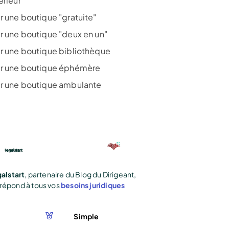
érieur
r une boutique "gratuite"
r une boutique "deux en un"
r une boutique bibliothèque
r une boutique éphémère
r une boutique ambulante
alstart
, partenaire du Blog du Dirigeant,
répond à tous vos
besoins juridiques
Simple