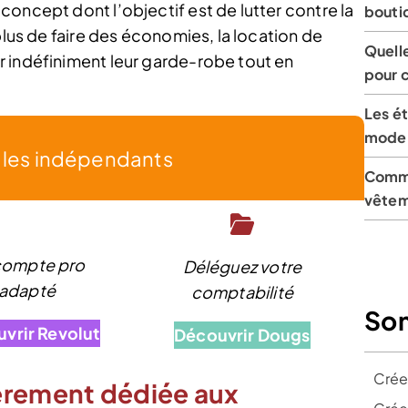
oncept dont l’objectif est de lutter contre la
bouti
plus de faire des économies, la location de
Quelle
 indéfiniment leur garde-robe tout en
pour 
Les ét
mode
r les indépendants
Comme
vêtem
compte pro
Déléguez votre
adapté
comptabilité
So
vrir Revolut
Découvrir Dougs
Crée
èrement dédiée aux