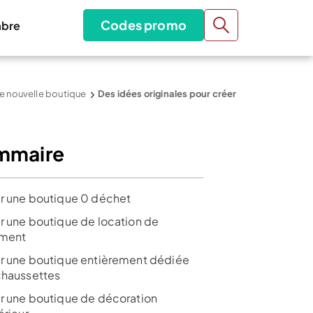
Codes promo
bre
ne nouvelle boutique
Des idées originales pour créer
mmaire
r une boutique 0 déchet
r une boutique de location de
ment
r une boutique entièrement dédiée
chaussettes
r une boutique de décoration