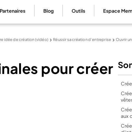
Partenaires
Blog
Outils
Espace Mem
re idée de création (vidéo)
Réussir sa création d’entreprise
Ouvrir u
inales pour créer
So
Crée
Crée
vête
Crée
aux 
Crée