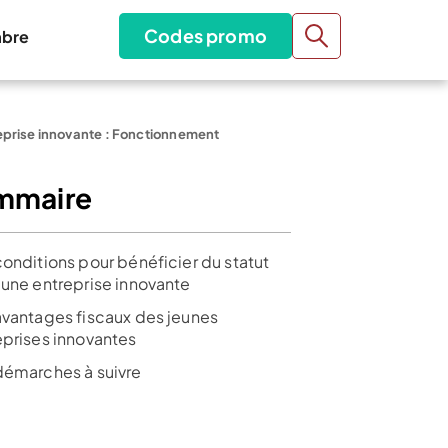
Codes promo
bre
eprise innovante : Fonctionnement
mmaire
conditions pour bénéficier du statut
eune entreprise innovante
avantages fiscaux des jeunes
eprises innovantes
démarches à suivre