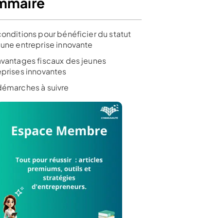
mmaire
Avis en cours de
t avis de Shine
Test et avis de Finom
rédaction
conditions pour bénéficier du statut
eune entreprise innovante
ir l’offre
Voir l’offre
Voir l’offre
avantages fiscaux des jeunes
eprises innovantes
démarches à suivre