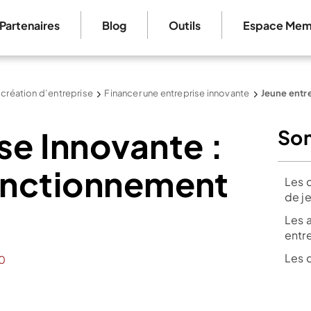
Partenaires
Blog
Outils
Espace Mem
 création d’entreprise
Financer une entreprise innovante
Jeune entr
se Innovante :
So
fonctionnement
Les 
de j
Les 
entr
Les 
0