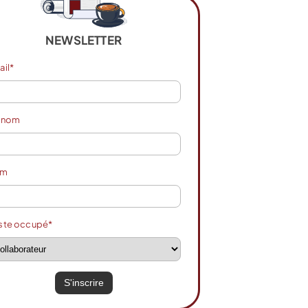
NEWSLETTER
ail*
énom
om
ste occupé*