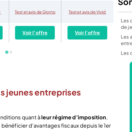
So
y
Test et avis de Qonto
Test et avis de Vivid
Test e
Les 
de j
Voir l’offre
Voir l’offre
Vo
Les 
entr
Les 
s jeunes entreprises
onditions quant à
leur régime d’imposition
,
t bénéficier d’avantages fiscaux depuis le 1er