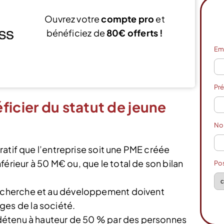
Ouvrez votre
compte pro
et
bénéficiez de
80€ offerts !
Em
J’ouvre mon compte
Pr
ficier du statut de jeune
N
pératif que l’entreprise soit une PME créée
érieur à 50 M€ ou, que le total de son bilan
Po
 recherche et au développement doivent
ges de la société.
e détenu à hauteur de 50 % par des personnes