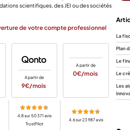
ations scientifiques, des JEI ou des sociétés
Artic
verture de votre compte professionnel
La fi
Plan 
Le fi
A partir de
0€/mois
Le cré
A partir de
A
9€/mois
0
Les ai
innov
4,8 sur 50 371 avis
4,6 sur 23 987 avis
4,6 
TrustPilot