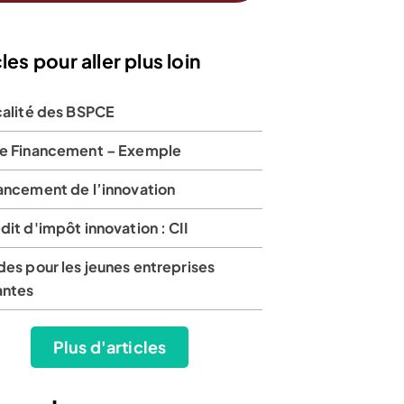
les pour aller plus loin
scalité des BSPCE
de Financement – Exemple
nancement de l’innovation
dit d'impôt innovation : CII
 partir de
A partir de
A partir de
€/mois
0€/mois
8€/mois
des pour les jeunes entreprises
antes
Plus d'articles
sur 3385 avis
4,8 sur 10 182 avis
4 sur 470 avis