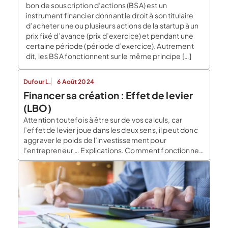
bon de souscription d’actions (BSA) est un
instrument financier donnant le droit à son titulaire
d’acheter une ou plusieurs actions de la startup à un
prix fixé d’avance (prix d’exercice) et pendant une
certaine période (période d’exercice). Autrement
dit, les BSA fonctionnent sur le même principe […]
Dufour L.
6 Août 2024
Financer sa création : Effet de levier
(LBO)
Attention toutefois à être sur de vos calculs, car
l’effet de levier joue dans les deux sens, il peut donc
aggraver le poids de l’investissement pour
l’entrepreneur … Explications. Comment fonctionne
l’effet levier lors d’un investissement ou d’un LBO ?
L’effet levier, appelé leverage aux Etats Unis, d’où le
terme LBO (leverage By Out qui […]