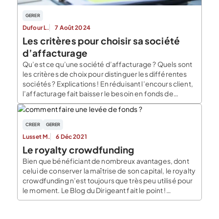
GERER
Dufour L.
7 Août 2024
Les critères pour choisir sa société
d’affacturage
Qu’est ce qu’une société d’affacturage ? Quels sont
les critères de choix pour distinguer les différentes
sociétés ? Explications ! En réduisant l’encours client,
l’affacturage fait baisser le besoin en fonds de
roulement et contribue au financement de l’activité.
Toutefois, avant de se lancer pour confier ses
factures à une société d’affacturage, il est important
CREER
GERER
[…]
Lusset M.
6 Déc 2021
Le royalty crowdfunding
Bien que bénéficiant de nombreux avantages, dont
celui de conserver la maîtrise de son capital, le royalty
crowdfunding n’est toujours que très peu utilisé pour
le moment. Le Blog du Dirigeant fait le point !
Présentation du royalty crowfunding Il est possible de
définir le royalty crowdfunding comme étant un