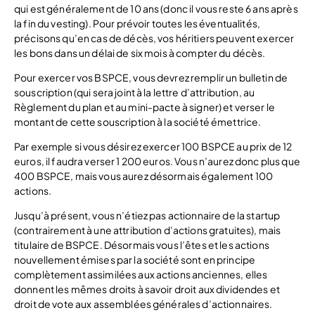
qui est généralement de 10 ans (donc il vous reste 6 ans après
la fin du vesting). Pour prévoir toutes les éventualités,
précisons qu’en cas de décès, vos héritiers peuvent exercer
les bons dans un délai de six mois à compter du décès.
Pour exercer vos BSPCE, vous devrez remplir un bulletin de
souscription (qui sera joint à la lettre d’attribution, au
Règlement du plan et au mini-pacte à signer) et verser le
montant de cette souscription à la société émettrice.
Par exemple si vous désirez exercer 100 BSPCE au prix de 12
euros, il faudra verser 1 200 euros. Vous n’aurez donc plus que
400 BSPCE, mais vous aurez désormais également 100
actions.
Jusqu’à présent, vous n’étiez pas actionnaire de la startup
(contrairement à une attribution d’actions gratuites), mais
titulaire de BSPCE. Désormais vous l’êtes et les actions
nouvellement émises par la société sont en principe
complètement assimilées aux actions anciennes, elles
donnent les mêmes droits à savoir droit aux dividendes et
droit de vote aux assemblées générales d’actionnaires.