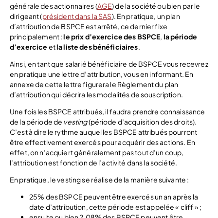
générale des actionnaires (
AGE
) de la société ou bien par le
dirigeant (
président dans la SAS
). En pratique, un plan
d’attribution de BSPCE est arrêté, ce dernier fixe
principalement :
le prix d’exercice des BSPCE
,
la période
d’exercice
et
la liste des bénéficiaires
.
Ainsi, en tant que salarié bénéficiaire de BSPCE vous recevrez
en pratique une lettre d’attribution, vous en informant. En
annexe de cette lettre figurera le Règlement du plan
d’attribution qui décrira les modalités de souscription.
Une fois les BSPCE attribués, il faudra prendre connaissance
de la période de
vesting
(période d’acquisition des droits).
C’est à dire le rythme auquel les BSPCE attribués pourront
être effectivement exercés pour acquérir des actions. En
effet, on n’acquiert généralement pas tout d’un coup,
l’attribution est fonction de l’activité dans la société.
En pratique, le vesting se réalise de la manière suivante :
25% des BSPCE peuvent être exercés un an après la
date d’attribution, cette période est appelée « cliff » ;
ensuite ou bien 2,08% des BSPCE peuvent être