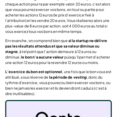
chaque action pourra par exemple valoir 20 euros, c’est alors
que vous pourrez exercer vos bons, en tout ou partie pour
acheter les actions 12 euros (le prix d’exercice fixé à
l’attribution) et les vendre 20 euros. Vous réaliserez alors une
plus-value de 8 euros par action, soit 4 000 euros au total si
vous exercez tous vos bons en même temps.
En revanche, on comprend bien que
si la startup ne délivre
pas les résultats attendus et que sa valeur diminue ou
stagne
, à tel point que l’action demeure à 12 euros ou
diminue,
le bon n’a aucune valeur
puisqu’il permet d’acheter
une action 12 euros pour la revendre 12 euros ou moins.
L’exercice du bon est optionnel
, une fois que le bon vous est
attribué, sous réserve de
la période de
vesting
, donc du
rythme d’exercice, vous pouvez ou bien exercer vos bons, ou
bien ne jamais les exercer et ils deviendront caducs (c’est à
dire inutilisables).