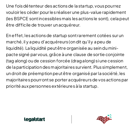
Une fois détenteur des actions de la startup, vous pourrez
vouloir les céder pour les réaliser une plus-value rapidement
(les BSPCE sont incessibles mais les actions le sont), cela peut
être difficile de trouver un acquéreur.
En effet, les actions de startup sont rarement cotées sur un
marché, il y a peu d’acquéreurs (on dit qu’il y a peu de
liquidité). La liquidité peut être organisée au sein du mini-
pacte signé par vous, grâce à une clause de sortie conjointe
(tag along) ou de cession forcée (drag along) si une cession
de la participation des majoritaires survient. Plus simplement,
un droit de préemption peut être organisé par la société, les
majoritaires pourront se porter acquéreurs de vos actions par
priorité aux personnes extérieures à la startup.