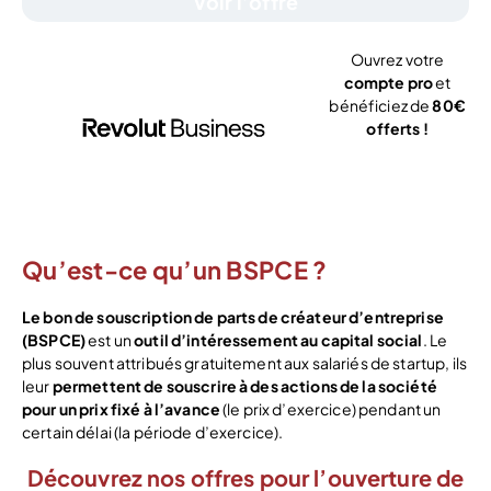
Voir l’offre
Ouvrez votre
compte pro
et
bénéficiez de
80€
offerts !
J’ouvre mon
compte
Qu’est-ce qu’un
BSPCE ?
Le bon de souscription de parts de créateur d’entreprise
(BSPCE)
est un
outil d’intéressement au capital social
. Le
plus souvent attribués gratuitement aux salariés de startup, ils
leur
permettent de souscrire à des actions de la société
pour un prix fixé à l’avance
(le prix d’exercice) pendant un
certain délai (la période d’exercice).
Découvrez nos offres pour l’ouverture de