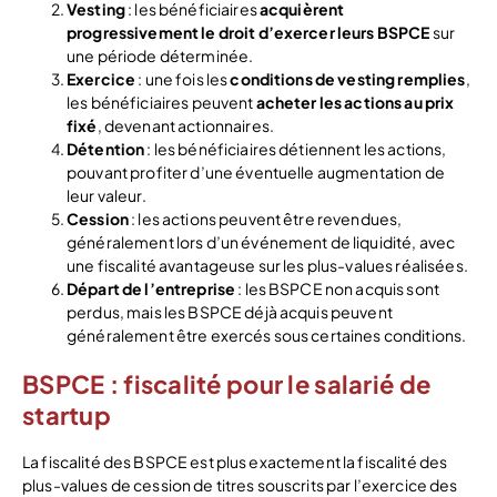
Vesting
: les bénéficiaires
acquièrent
progressivement le droit d’exercer leurs BSPCE
sur
une période déterminée.
Exercice
: une fois les
conditions de vesting remplies
,
les bénéficiaires peuvent
acheter les actions au prix
fixé
, devenant actionnaires.
Détention
: les bénéficiaires détiennent les actions,
pouvant profiter d’une éventuelle augmentation de
leur valeur.
Cession
: les actions peuvent être revendues,
généralement lors d’un événement de liquidité, avec
une fiscalité avantageuse sur les plus-values réalisées.
Départ de l’entreprise
: les BSPCE non acquis sont
perdus, mais les BSPCE déjà acquis peuvent
généralement être exercés sous certaines conditions.
BSPCE : fiscalité pour le salarié de
startup
La fiscalité des BSPCE est plus exactement la fiscalité des
plus-values de cession de titres souscrits par l’exercice des