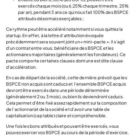
exercés chaque mois (ou 6,25% chaque trimestre, 25%
par an), pendant 3 ans ce qui nous fait 100% des BSPCE
attribués désormais exerçables ;
Ce rythme peut être accéléré notamment si vous quittez la
startup. En effet, à la lettre d’attribution évoquée
précédemment sera souvent joint un « mini-pacte ». Il s’agit
d’un contrat entre vous, bénéficiaire des BSPCE et les
actionnaires majoritaires (généralement les fondateurs). Ce
pacte comporte certaines clauses dont une est dite clause
d’accélération.
En cas de départ de la société, cette dernière prévoit que les
BSPCE non acquis sont caducs et l’ensemble BSPCE acquis
devront être exercés dans une période déterminée
(généralement 2 ou 3 mois), ou bien ils deviendront caducs.
Cela permet d’être fixé assez rapidement sur la composition
de l’actionnariat de la société et d’avoir une table de
capitalisation (cap table) claire et compréhensible.
Une fois les bons attribués et pouvant être exercés, vous
pouvez exercer vos BSPCE au cours de la période d’exercice,