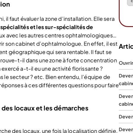
tion
 il faut évaluer la zone d’installation. Elle sera
 spécialités et les sur-spécialités de
caux avec les autres centres ophtalmologiques…
r son cabinet d’ophtalmologue. En effet, il est
Artic
nt géographique qui sera rentable. Il faut se
 trouve-t-il dans une zone à forte concentration
Ouvri
xercé a-t-il eu une activité florissante ?
Deven
 le secteur ? etc. Bien entendu, l’équipe de
cabin
 réponses à ces différentes questions pour faire
Deveni
cabine
 des locaux et les démarches
Deven
Deven
he des locaux, une fois la localisation définie.