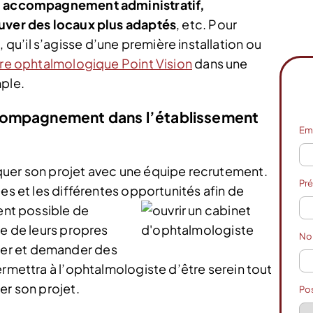
n accompagnement administratif,
ouver des locaux plus adaptés
, etc. Pour
u’il s’agisse d’une première installation ou
tre ophtalmologique Point Vision
dans une
mple.
compagnement dans l’établissement
Em
quer son projet avec une équipe recrutement.
Pr
es et les différentes opportunités afin de
ent possible de
te de leurs propres
N
er et demander des
ermettra à l’ophtalmologiste d’être serein tout
er son projet.
Po