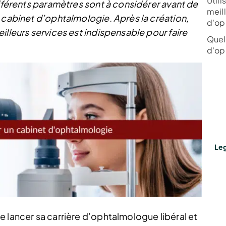
Utili
ifférents paramètres sont à considérer avant de
meil
 cabinet d’ophtalmologie. Après la création,
d'op
illeurs services est indispensable pour faire
Quel
d'op
Leg
 lancer sa carrière d’ophtalmologue libéral et