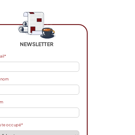
NEWSLETTER
ail*
énom
om
ste occupé*