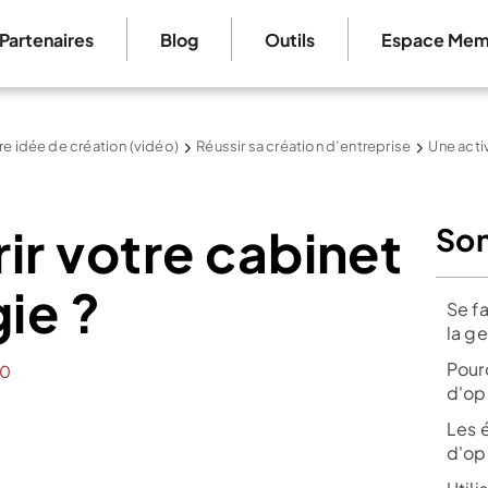
Partenaires
Blog
Outils
Espace Mem
re idée de création (vidéo)
Réussir sa création d’entreprise
Une acti
r votre cabinet
So
ie ?
Se f
la g
Pour
0
d'op
Les 
d'op