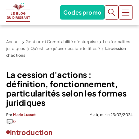
Codes promo
Accueil
Gestion et Comptabilité d’entreprise
Les formalités
juridiques
Qu’est-ce qu’une cession de titres ?
La cession
d’actions
La cession d'actions :
définition, fonctionnement,
particularités selon les formes
juridiques
Par
Marie Lusset
Mis à jour le 23/07/2024
0
Introduction