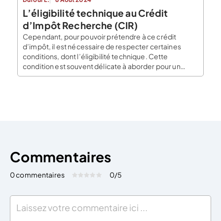
L’éligibilité technique au Crédit
d’Impôt Recherche (CIR)
Cependant, pour pouvoir prétendre à ce crédit
d’impôt, il est nécessaire de respecter certaines
conditions, dont l’éligibilité technique. Cette
condition est souvent délicate à aborder pour un
entrepreneur car, pour être efficace et sécurisée,
elle nécessite souvent un minimum d’expérience.
Dans cet article, nous allons plonger dans les détails
de l’éligibilité technique au Crédit d’Impôt […]
Commentaires
0 commentaires
0
/5
Évaluez cet article:
Donner une note