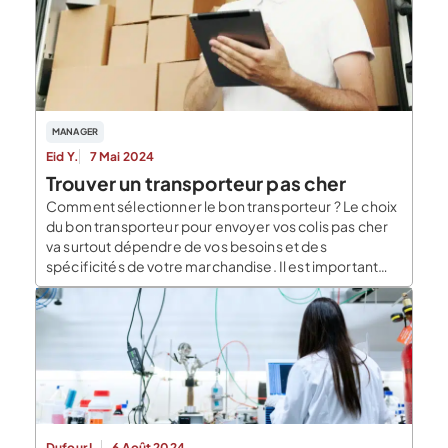
MANAGER
Eid Y.
7 Mai 2024
Trouver un transporteur pas cher
Comment sélectionner le bon transporteur ? Le choix
du bon transporteur pour envoyer vos colis pas cher
va surtout dépendre de vos besoins et des
spécificités de votre marchandise. Il est important
d’avoir en tête que les tarifs des transporteurs varient
grandement d’un transporteurs à un autre en fonction
de vos besoins : votre destination, la taille […]
Dufour L.
6 Août 2024