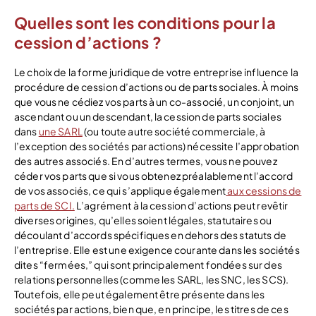
Quelles sont les conditions pour la
cession d’actions ?
Le choix de la forme juridique de votre entreprise influence la
procédure de cession d’actions ou de parts sociales. À moins
que vous ne cédiez vos parts à un co-associé, un conjoint, un
ascendant ou un descendant, la cession de parts sociales
dans
une SARL
(ou toute autre société commerciale, à
l’exception des sociétés par actions) nécessite l’approbation
des autres associés. En d’autres termes, vous ne pouvez
céder vos parts que si vous obtenez préalablement l’accord
de vos associés, ce qui s’applique également
aux cessions de
parts de SCI.
L’agrément à la cession d’actions peut revêtir
diverses origines, qu’elles soient légales, statutaires ou
découlant d’accords spécifiques en dehors des statuts de
l’entreprise. Elle est une exigence courante dans les sociétés
dites “fermées,” qui sont principalement fondées sur des
relations personnelles (comme les SARL, les SNC, les SCS).
Toutefois, elle peut également être présente dans les
sociétés par actions, bien que, en principe, les titres de ces