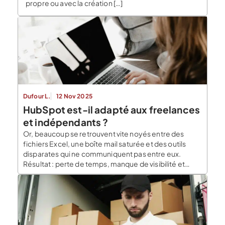
propre ou avec la création […]
Dufour L.
12 Nov 2025
HubSpot est-il adapté aux freelances
et indépendants ?
Or, beaucoup se retrouvent vite noyés entre des
fichiers Excel, une boîte mail saturée et des outils
disparates qui ne communiquent pas entre eux.
Résultat : perte de temps, manque de visibilité et
opportunités commerciales manquées. C’est
précisément pour répondre à ce défi que se sont
développés les CRM (Customer Relationship
Management). Parmi eux, HubSpot […]