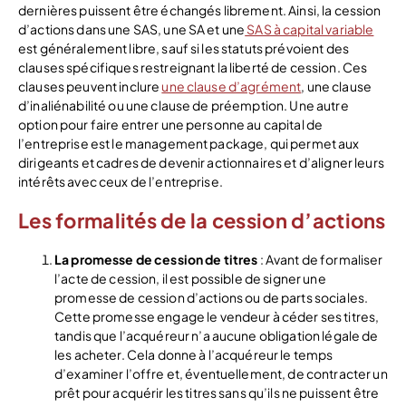
dernières puissent être échangés librement. Ainsi, la cession
d’actions dans une SAS, une SA et une
SAS à capital variable
est généralement libre, sauf si les statuts prévoient des
clauses spécifiques restreignant la liberté de cession. Ces
clauses peuvent inclure
une clause d’agrément
, une clause
d’inaliénabilité ou une clause de préemption. Une autre
option pour faire entrer une personne au capital de
l’entreprise est le management package, qui permet aux
dirigeants et cadres de devenir actionnaires et d’aligner leurs
intérêts avec ceux de l’entreprise.
Les formalités de la cession d’actions
La promesse de cession de titres
: Avant de formaliser
l’acte de cession, il est possible de signer une
promesse de cession d’actions ou de parts sociales.
Cette promesse engage le vendeur à céder ses titres,
tandis que l’acquéreur n’a aucune obligation légale de
les acheter. Cela donne à l’acquéreur le temps
d’examiner l’offre et, éventuellement, de contracter un
prêt pour acquérir les titres sans qu’ils ne puissent être