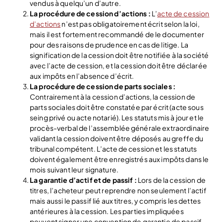
vendus à quelqu’un d’autre.
La procédure de cession d’actions :
L’
acte de cession
d’actions
n’est pas obligatoirement écrit selon la loi,
mais il est fortement recommandé de le documenter
pour des raisons de prudence en cas de litige. La
signification de la cession doit être notifiée à la société
avec l’acte de cession, et la cession doit être déclarée
aux impôts en l’absence d’écrit.
La procédure de cession de parts sociales :
Contrairement à la cession d’actions, la cession de
parts sociales doit être constatée par écrit (acte sous
seing privé ou acte notarié). Les statuts mis à jour et le
procès-verbal de l’assemblée générale extraordinaire
validant la cession doivent être déposés au greffe du
tribunal compétent. L’acte de cession et les statuts
doivent également être enregistrés aux impôts dans le
mois suivant leur signature.
La garantie d’actif et de passif :
Lors de la cession de
titres, l’acheteur peut reprendre non seulement l’actif
mais aussi le passif lié aux titres, y compris les dettes
antérieures à la cession. Les parties impliquées
peuvent signer une convention de garantie de passif,