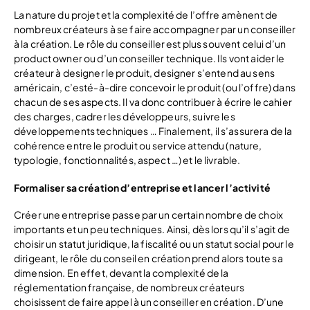
La nature du projet et la complexité de l’offre amènent de
nombreux créateurs à se faire accompagner par un conseiller
à la création. Le rôle du conseiller est plus souvent celui d’un
product owner ou d’un conseiller technique. Ils vont aider le
créateur à designer le produit, designer s’entend au sens
américain, c’esté-à-dire concevoir le produit (ou l’offre) dans
chacun de ses aspects. Il va donc contribuer à écrire le cahier
des charges, cadrer les développeurs, suivre les
développements techniques … Finalement, il s’assurera de la
cohérence entre le produit ou service attendu (nature,
typologie, fonctionnalités, aspect …) et le livrable.
Formaliser sa création d’entreprise et lancer l’activité
Créer une entreprise passe par un certain nombre de choix
importants et un peu techniques. Ainsi, dès lors qu’il s’agit de
choisir un statut juridique, la fiscalité ou un statut social pour le
dirigeant, le rôle du conseil en création prend alors toute sa
dimension. En effet, devant la complexité de la
réglementation française, de nombreux créateurs
choisissent de faire appel à un conseiller en création. D’une