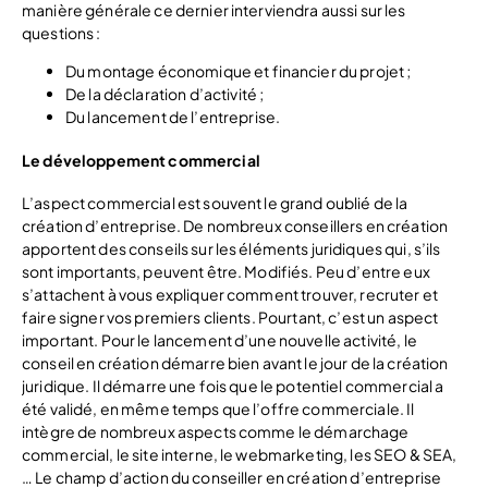
manière générale ce dernier interviendra aussi sur les
questions :
Du montage économique et financier du projet ;
De la déclaration d’activité ;
Du lancement de l’entreprise.
Le développement commercial
L’aspect commercial est souvent le grand oublié de la
création d’entreprise. De nombreux conseillers en création
apportent des conseils sur les éléments juridiques qui, s’ils
sont importants, peuvent être. Modifiés. Peu d’entre eux
s’attachent à vous expliquer comment trouver, recruter et
faire signer vos premiers clients. Pourtant, c’est un aspect
important. Pour le lancement d’une nouvelle activité, le
conseil en création démarre bien avant le jour de la création
juridique. Il démarre une fois que le potentiel commercial a
été validé, en même temps que l’offre commerciale. Il
intègre de nombreux aspects comme le démarchage
commercial, le site interne, le webmarketing, les SEO & SEA,
… Le champ d’action du conseiller en création d’entreprise