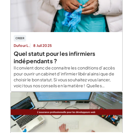
CREER
Dufour L.
8 Juil 2025
Quel statut pour les infirmiers
indépendants ?
Il convient donc de connaitre les conditions d’accès
pour ouvrir un cabinet d’infirmier libéral ainsi que de
choisir le bon statut. Si vous souhaitez vous lancer,
voici tous nos conseils en la matière ! Quelles
conditions d’accès ? Certaines conditions sont à
respecter afin de devenir infirmier libéral, mais aussi
afin d’effectuer le remplacement d’un […]