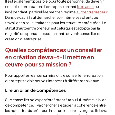
Il est également possible pour toute personne, de devenir
conseiller en création d’entreprise en tant
freelance
ou
indépendant, particulièrement en régime
autoentrepreneur
.
Dans ce cas, il faut démarcher soi-même ses clients ou
travailler en sous-traitance pour les structures précitées. Le
statut d’autoentrepreneur est celui qui est adopté par la
majorité des personnes souhaitant, devenir conseiller en
création d’entreprise.
Quelles compétences un conseiller
en création devra-t-il mettre en
œuvre pour sa mission ?
Pour apporter réaliser sa mission, le conseiller en création
d’entreprise doit pouvoir intervenir à différents niveaux.
Lire un bilan de compétences
Si le conseiller ne va pas forcément établir lui-même le bilan
de compétence, il va chercher à étudier la cohérence entre
les aptitudes du créateur, la nature et son envergure. Il devra