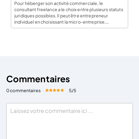
Pour héberger son activité commerciale, le
consultant freelance a le choix entre plusieurs statuts
juridiques possibles. Il peut être entrepreneur
individuel en choisissant la micro-entreprise,
l’entreprise individuelle (EI) ou l’EIRL ou dirigeant de
société en optant pour l’EURL ou la SASU. En quoi le
choix du statut juridique est-il important ? Choisir la
forme juridique […]
Commentaires
0 commentaires
5
/5
Évaluez cet article:
Donner une note