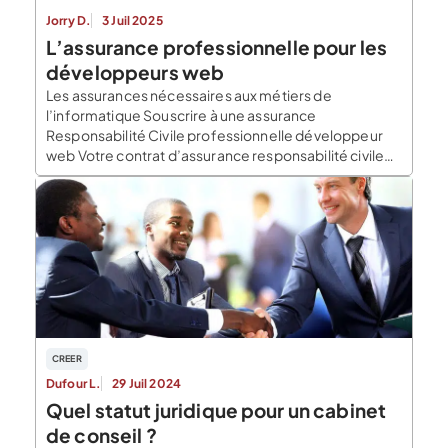
Jorry D.
3 Juil 2025
L’assurance professionnelle pour les
développeurs web
Les assurances nécessaires aux métiers de
l’informatique Souscrire à une assurance
Responsabilité Civile professionnelle développeur
web Votre contrat d’assurance responsabilité civile
développeur web couvre votre responsabilité civile
dans le cadre de votre activité : l’informatique.
Création de site internet, développeur, programmeur
de jeux vidéo… Du freelance à l’ESN, votre RC Pro
développeur web couvre votre […]
CREER
Dufour L.
29 Juil 2024
Quel statut juridique pour un cabinet
de conseil ?