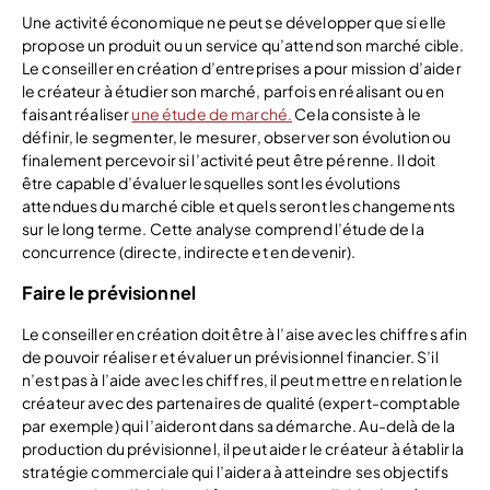
Une activité économique ne peut se développer que si elle
propose un produit ou un service qu’attend son marché cible.
Le conseiller en création d’entreprises a pour mission d’aider
le créateur à étudier son marché, parfois en réalisant ou en
faisant réaliser
une étude de marché.
Cela consiste à le
définir, le segmenter, le mesurer, observer son évolution ou
finalement percevoir si l’activité peut être pérenne. Il doit
être capable d’évaluer lesquelles sont les évolutions
attendues du marché cible et quels seront les changements
sur le long terme. Cette analyse comprend l’étude de la
concurrence (directe, indirecte et en devenir).
Faire le prévisionnel
Le conseiller en création doit être à l’aise avec les chiffres afin
de pouvoir réaliser et évaluer un prévisionnel financier. S’il
n’est pas à l’aide avec les chiffres, il peut mettre en relation le
créateur avec des partenaires de qualité (expert-comptable
par exemple) qui l’aideront dans sa démarche. Au-delà de la
production du prévisionnel, il peut aider le créateur à établir la
stratégie commerciale qui l’aidera à atteindre ses objectifs