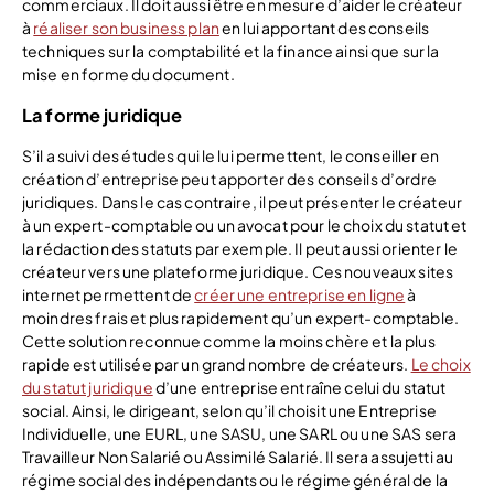
commerciaux. Il doit aussi être en mesure d’aider le créateur
à
réaliser son business plan
en lui apportant des conseils
techniques sur la comptabilité et la finance ainsi que sur la
mise en forme du document.
La forme juridique
S’il a suivi des études qui le lui permettent, le conseiller en
création d’entreprise peut apporter des conseils d’ordre
juridiques. Dans le cas contraire, il peut présenter le créateur
à un expert-comptable ou un avocat pour le choix du statut et
la rédaction des statuts par exemple. Il peut aussi orienter le
créateur vers une plateforme juridique. Ces nouveaux sites
internet permettent de
créer une entreprise en ligne
à
moindres frais et plus rapidement qu’un expert-comptable.
Cette solution reconnue comme la moins chère et la plus
rapide est utilisée par un grand nombre de créateurs.
Le choix
du statut juridique
d’une entreprise entraîne celui du statut
social. Ainsi, le dirigeant, selon qu’il choisit une Entreprise
Individuelle, une EURL, une SASU, une SARL ou une SAS sera
Travailleur Non Salarié ou Assimilé Salarié. Il sera assujetti au
régime social des indépendants ou le régime général de la