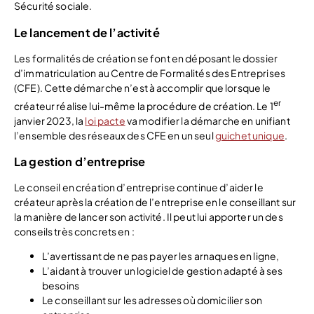
Sécurité sociale.
Le lancement de l’activité
Les formalités de création se font en déposant le dossier
d’immatriculation au Centre de Formalités des Entreprises
(CFE). Cette démarche n’est à accomplir que lorsque le
er
créateur réalise lui-même la procédure de création. Le 1
janvier 2023, la
loi pacte
va modifier la démarche en unifiant
l’ensemble des réseaux des CFE en un seul
guichet unique
.
La gestion d’entreprise
Le conseil en création d’entreprise continue d’aider le
créateur après la création de l’entreprise en le conseillant sur
la manière de lancer son activité. Il peut lui apporter un des
conseils très concrets en :
L’avertissant de ne pas payer les arnaques en ligne,
L’aidant à trouver un logiciel de gestion adapté à ses
besoins
Le conseillant sur les adresses où domicilier son