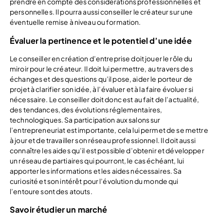
prendre en compte des considérations professionnelles et
personnelles. Il pourra aussi conseiller le créateur sur une
éventuelle remise à niveau ou formation.
Évaluer la pertinence et le potentiel d’une idée
Le conseiller en création d’entreprise doit jouer le rôle du
miroir pour le créateur. Il doit lui permettre, au travers des
échanges et des questions qu’il pose, aider le porteur de
projet à clarifier son idée, à l’évaluer et à la faire évoluer si
nécessaire. Le conseiller doit donc est au fait de l’actualité,
des tendances, des évolutions réglementaires,
technologiques. Sa participation aux salons sur
l’entrepreneuriat est importante, cela lui permet de se mettre
à jour et de travailler son réseau professionnel. Il doit aussi
connaître les aides qu’il est possible d’obtenir et développer
un réseau de partiaires qui pourront, le cas échéant, lui
apporter les informations et les aides nécessaires. Sa
curiosité et son intérêt pour l’évolution du monde qui
l’entoure sont des atouts.
Savoir étudier un marché