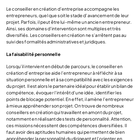
Le conseiller en création d’entreprise accompagne les
entrepreneurs, quel que soit le stade d’avancement de leur
projet. Parfois, il peut être lui-même un ancien entrepreneur.
Ainsi, ses domaines d’intervention sont multiples et très
diversifiés. Les conseillers en création ne s’arrêtent pas au
suivi des formalités administratives et juridiques.
La faisabilité personnelle
Lorsqu’il intervient en début de parcours, le conseiller en
création d’entreprise aide l’entrepreneur à réfléchir à sa
situation personnelle et à sa compatibilité avec les exigences
du projet. Il est alors le partenaire idéal pour établir un bilan de
compétence, évoquer l’intérêt d’une idée, identifier les
points de blocage potentiel. En effet, il amène l’entrepreneur
à mieux appréhender son projet. On trouve de nombreux
conseillers en création qui travaillent en amont du projet,
notamment en réalisant des tests de personnalité. Attention,
ces missions nécessitent des compétences diversifiées. Il
faut avoir des aptitudes humaines qui permettent de bien
appréhender la personnalité du dirigeant et l’orienter en