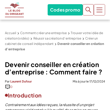
Codes promo
Accueil
Comment créer une entreprise
Trouver votre idée de
création (vidéo)
Réussir sa création d’entreprise
Créer un
cabinet de conseil indépendant
Devenir conseiller en création
d’entreprise
Devenir conseiller en création
d’entreprise : Comment faire ?
Par
Laurent Dufour
Mis à jour le 17/12/2024
0
Introduction
Contrairement aux idées reçues, la réussite d’un projet
entrepreneurial tient plus à la qualité de sa mise en œuvre