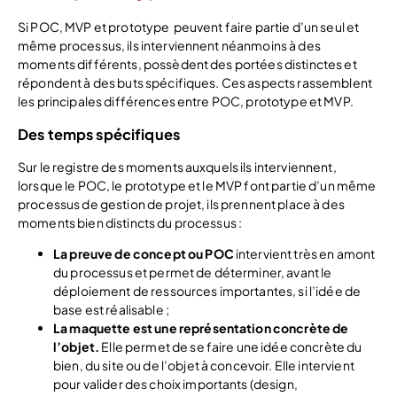
Si POC, MVP et prototype peuvent faire partie d’un seul et
même processus, ils interviennent néanmoins à des
moments différents, possèdent des portées distinctes et
répondent à des buts spécifiques. Ces aspects rassemblent
les principales différences entre POC, prototype et MVP.
Des temps spécifiques
Sur le registre des moments auxquels ils interviennent,
lorsque le POC, le prototype et le MVP font partie d’un même
processus de gestion de projet, ils prennent place à des
moments bien distincts du processus :
La preuve de concept ou POC
intervient très en amont
du processus et permet de déterminer, avant le
déploiement de ressources importantes, si l’idée de
base est réalisable ;
La maquette est une représentation concrète de
l’objet.
Elle permet de se faire une idée concrète du
bien, du site ou de l’objet à concevoir. Elle intervient
pour valider des choix importants (design,