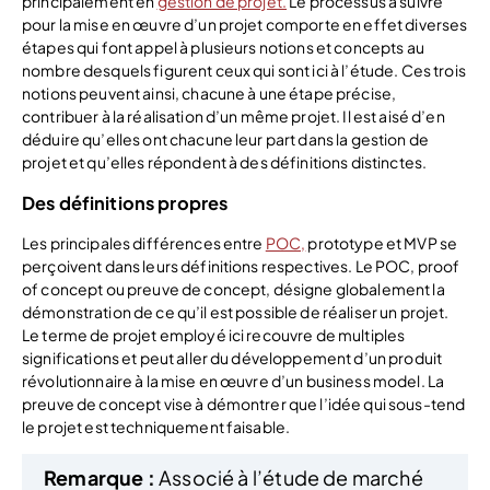
principalement en
gestion de projet.
Le processus à suivre
pour la mise en œuvre d’un projet comporte en effet diverses
étapes qui font appel à plusieurs notions et concepts au
nombre desquels figurent ceux qui sont ici à l’étude. Ces trois
notions peuvent ainsi, chacune à une étape précise,
contribuer à la réalisation d’un même projet. Il est aisé d’en
déduire qu’elles ont chacune leur part dans la gestion de
projet et qu’elles répondent à des définitions distinctes.
Des définitions propres
Les principales différences entre
POC,
prototype et MVP se
perçoivent dans leurs définitions respectives. Le POC, proof
of concept ou preuve de concept, désigne globalement la
démonstration de ce qu’il est possible de réaliser un projet.
Le terme de projet employé ici recouvre de multiples
significations et peut aller du développement d’un produit
révolutionnaire à la mise en œuvre d’un business model. La
preuve de concept vise à démontrer que l’idée qui sous-tend
le projet est techniquement faisable.
Remarque :
Associé à l’étude de marché