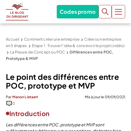
Codes promo
Accueil
Comment créer une entreprise
Créer son entreprise
en 5 étapes
Etape 1 : Trouver l’idée & concevoir le projet (vidéo)
La Preuve de Concept ou POC
Différences entre POC,
Prototype & MVP
Le point des différences entre
POC, prototype et MVP
Par
Manon Lietaert
Mis à jour le 09/09/2021
0
Introduction
Les différences entre POC, prototype et MVP sont
suffisamment subtiles pour que ces notions, distinctes bien