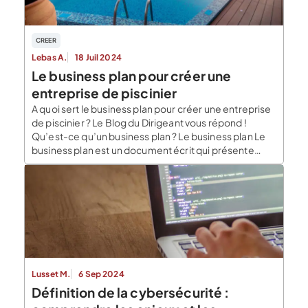
CREER
Lebas A.
18 Juil 2024
Le business plan pour créer une
entreprise de piscinier
A quoi sert le business plan pour créer une entreprise
de piscinier ? Le Blog du Dirigeant vous répond !
Qu’est-ce qu’un business plan ? Le business plan Le
business plan est un document écrit qui présente
votre projet de création d’entreprise. Cette
présentation doit être synthétique mais complète. Il
se compose de deux parties différentes. La première
[…]
Lusset M.
6 Sep 2024
Définition de la cybersécurité :