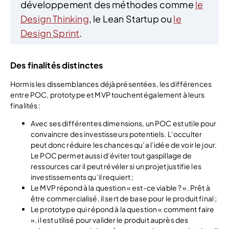
développement des méthodes comme
le
Design Thinking
, le Lean Startup ou
le
Design Sprint
.
Des finalités distinctes
Hormis les dissemblances déjà présentées, les différences
entre POC, prototype et MVP touchent également à leurs
finalités :
Avec ses différentes dimensions, un POC est utile pour
convaincre des investisseurs potentiels. L’occulter
peut donc réduire les chances qu’a l’idée de voir le jour.
Le POC permet aussi d’éviter tout gaspillage de
ressources car il peut révéler si un projet justifie les
investissements qu’il requiert ;
Le MVP répond à la question « est-ce viable ? ». Prêt à
être commercialisé, il sert de base pour le produit final ;
Le prototype qui répond à la question « comment faire
». il est utilisé pour valider le produit auprès des