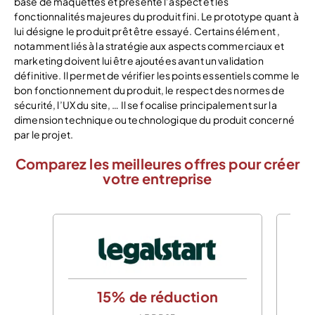
base de maquettes et présente l’aspect et les
fonctionnalités majeures du produit fini. Le prototype quant à
lui désigne le produit prêt être essayé. Certains élément ,
notamment liés à la stratégie aux aspects commerciaux et
marketing doivent lui être ajoutées avant un validation
définitive. Il permet de vérifier les points essentiels comme le
bon fonctionnement du produit, le respect des normes de
sécurité, l’UX du site, … Il se focalise principalement sur la
dimension technique ou technologique du produit concerné
par le projet.
Comparez les meilleures offres pour créer
votre entreprise
15% de réduction