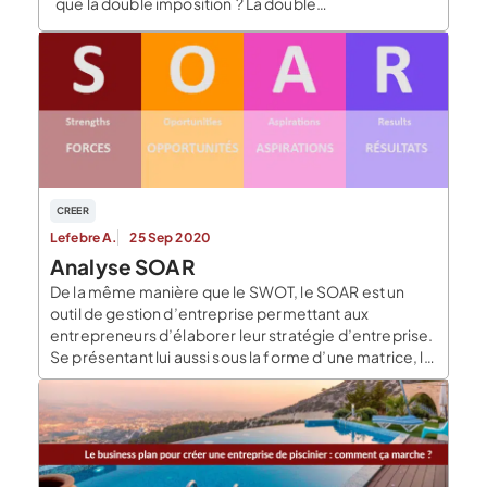
que la double imposition ? La double
imposition survient lorsque deux États revendiquent
simultanément […]
CREER
Lefebre A.
25 Sep 2020
Analyse SOAR
De la même manière que le SWOT, le SOAR est un
outil de gestion d’entreprise permettant aux
entrepreneurs d’élaborer leur stratégie d’entreprise.
Se présentant lui aussi sous la forme d’une matrice, le
SOAR est une synthèse visuelle des facteurs clés
nécessaires pour la réussite du projet. SOAR :
définition L’acronyme SOAR reprend deux éléments
du SWOT […]