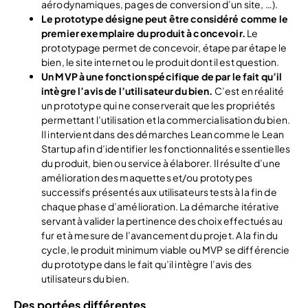
aérodynamiques, pages de conversion d’un site, …).
Le prototype désigne peut être considéré comme le
premier exemplaire du produit à concevoir.
Le
prototypage permet de concevoir, étape par étape le
bien, le site internet ou le produit dont il est question.
Un MVP à une fonction spécifique de par le fait qu’il
intègre l’avis de l’utilisateur du bien.
C’est en réalité
un prototype qui ne conserverait que les propriétés
permettant l’utilisation et la commercialisation du bien.
Il intervient dans des démarches Lean comme le Lean
Startup afin d’identifier les fonctionnalités essentielles
du produit, bien ou service à élaborer. Il résulte d’une
amélioration des maquettes et/ou prototypes
successifs présentés aux utilisateurs tests à la fin de
chaque phase d’amélioration. La démarche itérative
servant à valider la pertinence des choix effectués au
fur et à mesure de l’avancement du projet. A la fin du
cycle, le produit minimum viable ou MVP se différencie
du prototype dans le fait qu’il intègre l’avis des
utilisateurs du bien.
Des portées différentes