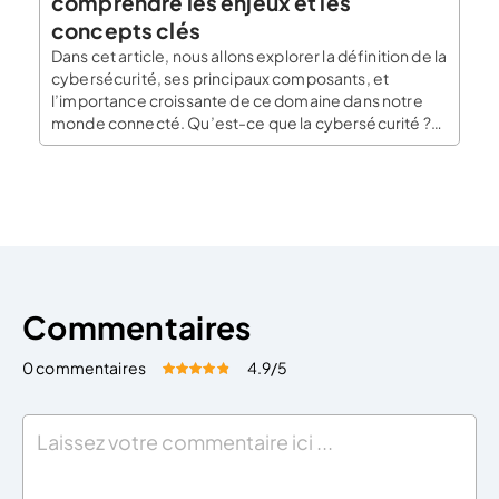
comprendre les enjeux et les
concepts clés
Dans cet article, nous allons explorer la définition de la
cybersécurité, ses principaux composants, et
l’importance croissante de ce domaine dans notre
monde connecté. Qu’est-ce que la cybersécurité ?
La cybersécurité désigne l’ensemble des pratiques,
technologies et processus conçus pour protéger les
systèmes informatiques et les réseaux d’attaques.
Ces attaques peuvent avoir pour objectif de : […]
Commentaires
0 commentaires
4.9
/5
Évaluez cet article:
Donner une note