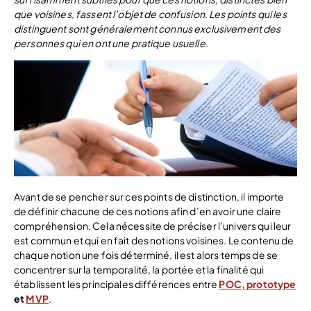
que voisines, fassent l’objet de confusion. Les points qui les
distinguent sont généralement connus exclusivement des
personnes qui en ont une pratique usuelle.
Avant de se pencher sur ces points de distinction, il importe
de définir chacune de ces notions afin d’en avoir une claire
compréhension. Cela nécessite de préciser l’univers qui leur
est commun et qui en fait des notions voisines. Le contenu de
chaque notion une fois déterminé, il est alors temps de se
concentrer sur la temporalité, la portée et la finalité qui
établissent les principales différences entre
POC, prototype
et
MVP
.