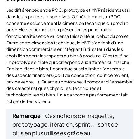
Les différences entre POC, prototype et MVP résident aussi
dans leurs portées respectives. Généralement, un POC
concerne exclusivement la dimension technique du produit
ou service et permet d’en présenter les principales
fonctionnalités et de valider sa faisabilité au début du projet.
Outre cette dimension technique, le MVP s’enrichit d’une
dimension commerciale en intégrant l’utilisateur dans les
choix liés à certains aspects du bien à produire. C’est au final
un prototype simple qui correspond aux attentes du marché.
En simplifiant le bien, il contribue aussi à limiter l’ensemble
des aspects financiers (coût de conception, coût de revient,
prix de vente, …). Quant au prototype, il comprend l’ensemble
des caractéristiques physiques, techniques et
technologiques du bien. Il n’a par contre pas forcement fait
l’objet de tests clients.
Remarque :
Ces notions de maquette,
prototypage, itération, sprint, … sont de
plus en plus utilisées grâce au