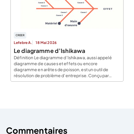
l’activité de l’entreprise. L’entreprise ne peut pas
véritablement agir sur son macro-environnement,
elle doit s’y adapter et élaborer […]
CREER
Lefebre A.
18 Mai 2026
Le diagramme d’Ishikawa
Définition Le diagramme d’Ishikawa, aussi appelé
diagramme de causes et effets ou encore
diagramme en arêtes de poisson, est un outil de
résolution de problème d’entreprise. Conçu par
Kaoru Ishikawa, ce diagramme prend la forme d’un
arbre avec plusieurs branches (ou d’une arête de
poisson). On y retrouve l’effet, le problème que
rencontre l’entreprise, à […]
Commentaires