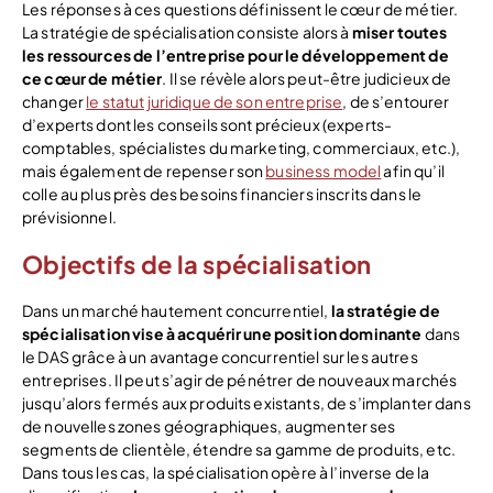
Les réponses à ces questions définissent le cœur de métier.
La stratégie de spécialisation consiste alors à
miser toutes
les ressources de l’entreprise pour le développement de
ce cœur de métier
. Il se révèle alors peut-être judicieux de
changer
le statut juridique de son entreprise
, de s’entourer
d’experts dont les conseils sont précieux (experts-
comptables, spécialistes du marketing, commerciaux, etc.),
mais également de repenser son
business model
afin qu’il
colle au plus près des besoins financiers inscrits dans le
prévisionnel.
Objectifs de la spécialisation
Dans un marché hautement concurrentiel,
la stratégie de
spécialisation vise à acquérir une position dominante
dans
le DAS grâce à un avantage concurrentiel sur les autres
entreprises. Il peut s’agir de pénétrer de nouveaux marchés
jusqu’alors fermés aux produits existants, de s’implanter dans
de nouvelles zones géographiques, augmenter ses
segments de clientèle, étendre sa gamme de produits, etc.
Dans tous les cas, la spécialisation opère à l’inverse de la