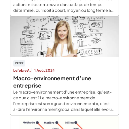
actions mises en oeuvre dans un laps de temps
déterminé, qu’il soit à court, moyen ou long terme au
sein d’une entreprise dans le but d’atteindre sa
clientèle. La stratégie marketing s’inscrit dans le
cadre de la stratégie d’entreprise, elle en […]
CREER
Lefebre A.
1 Août 2024
Macro-environnement d’une
entreprise
Le macro-environnement d’une entreprise, qu’est-
ce que c’est ? Le macro-environnement de
l’entreprise est son « grand environnement », c’est-
à-dire l’environnement global dans lequel elle évolue
(législation, situation économique, démographie…).
Le macro-environnement est composé de
contraintes et d’opportunités qui peuvent impacter