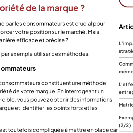
riété de la marque ?
e par les consommateurs est crucial pour
Artic
forcer votre position sur le marché. Mais
ière efficace et précise ?
L’imp
straté
z par exemple utiliser ces méthodes.
Comme
nsommateurs
mémo
 consommateurs constituent une méthode
L'eff
riété de votre marque. En interrogeant un
entrep
c cible, vous pouvez obtenir des informations
Matric
que et identifier les points forts et les
Exemp
(2/2)
 est toutefois compliquée à mettre en place car