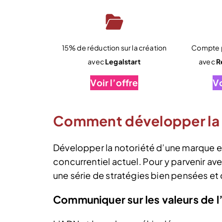
15% de réduction sur la création
Compte p
avec
Legalstart
avec
R
Voir l’offre
Vo
Comment développer la n
Développer la notoriété d’une marque e
concurrentiel actuel. Pour y parvenir ave
une série de stratégies bien pensées e
Communiquer sur les valeurs de l