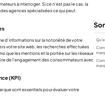
mateurs à interroger. Si ce n’est pas le cas, la
s des agences spécialisées ce qui peut
So
es
Qu’e
 d’informations sur la notoriété de votre
vers votre site web, les recherches effectuées
Comm
marq
i que les mentions et la portée sur les réseaux
claire de l’engagement des consommateurs avec
Comm
marq
nce (KPI)
arque sont essentiels pour évaluer votre