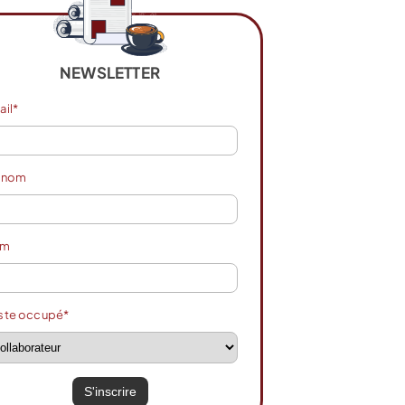
NEWSLETTER
ail*
énom
om
ste occupé*