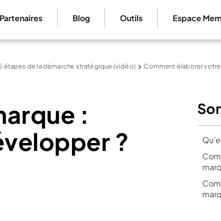
Partenaires
Blog
Outils
Espace Mem
5 étapes de la démarche stratégique (vidéo)
Comment élaborer votre 
marque :
So
velopper ?
Qu’e
Comm
marq
Comm
marq