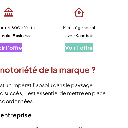
ro et 80€ offerts
Mon siège social
evolut Business
avec
Kandbaz
ir l’offre
Voir l’offre
otoriété de la marque ?
st un impératif absolu dans le paysage
c succès, il est essentiel de mettre en place
t coordonnées.
’entreprise