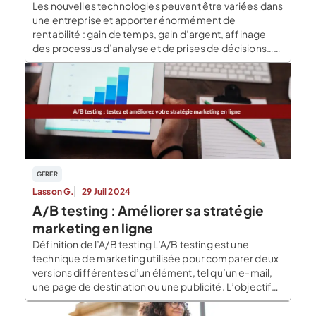
Les nouvelles technologies peuvent être variées dans
une entreprise et apporter énormément de
rentabilité : gain de temps, gain d’argent, affinage
des processus d’analyse et de prises de décisions…
Le blog du dirigeant vous explique l’utilité des
nouvelles technologies dans votre modèle
économique et quels outils intégrer selon vos
objectifs. Intégrer les nouvelles technologies dès le
[…]
GERER
Lasson G.
29 Juil 2024
A/B testing : Améliorer sa stratégie
marketing en ligne
Définition de l’A/B testing L’A/B testing est une
technique de marketing utilisée pour comparer deux
versions différentes d’un élément, tel qu’un e-mail,
une page de destination ou une publicité. L’objectif
de l’A/B testing est de déterminer quelle version est la
plus efficace en termes de taux de conversion,