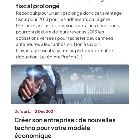
fiscal prolongé
Reconduit pour un an il prolonge donc cet avantage
fiscal pour 2013 pour les adhérents du régime
Préfon et assimilés, qui, sous certaines conditions,
pourront déduire de leurs revenus 2013 les
cotisations versées pour racheter deux années
antérieures à leur adhésion. Bon à savoir :
L’avantage fiscal s’ajoute au plafond normal de
déduction. Le régime Préfon […]
Dufour L.
2 Déc 2024
Créer son entreprise : de nouvelles
techno pour votre modèle
économique