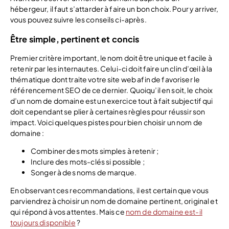
hébergeur, il faut s’attarder à faire un bon choix. Pour y arriver,
vous pouvez suivre les conseils ci-après.
Être simple, pertinent et concis
Premier critère important, le nom doit être unique et facile à
retenir par les internautes. Celui-ci doit faire un clin d’œil à la
thématique dont traite votre site web afin de favoriser le
référencement SEO de ce dernier. Quoiqu’il en soit, le choix
d’un nom de domaine est un exercice tout à fait subjectif qui
doit cependant se plier à certaines règles pour réussir son
impact. Voici quelques pistes pour bien choisir un nom de
domaine :
Combiner des mots simples à retenir ;
Inclure des mots-clés si possible ;
Songer à des noms de marque.
En observant ces recommandations, il est certain que vous
parviendrez à choisir un nom de domaine pertinent, original et
qui répond à vos attentes. Mais ce
nom de domaine est-il
toujours disponible
?