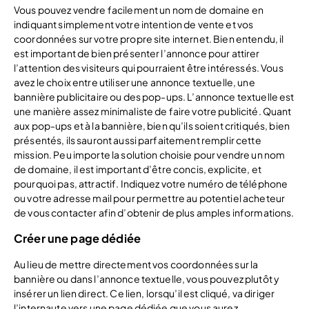
Vous pouvez vendre facilement un nom de domaine en
indiquant simplement votre intention de vente et vos
coordonnées sur votre propre site internet. Bien entendu, il
est important de bien présenter l’annonce pour attirer
l’attention des visiteurs qui pourraient être intéressés. Vous
avez le choix entre utiliser une annonce textuelle, une
bannière publicitaire ou des pop-ups. L’annonce textuelle est
une manière assez minimaliste de faire votre publicité. Quant
aux pop-ups et à la bannière, bien qu’ils soient critiqués, bien
présentés, ils sauront aussi parfaitement remplir cette
mission. Peu importe la solution choisie pour vendre un nom
de domaine, il est important d’être concis, explicite, et
pourquoi pas, attractif. Indiquez votre numéro de téléphone
ou votre adresse mail pour permettre au potentiel acheteur
de vous contacter afin d’obtenir de plus amples informations.
Créer une page dédiée
Au lieu de mettre directement vos coordonnées sur la
bannière ou dans l’annonce textuelle, vous pouvez plutôt y
insérer un lien direct. Ce lien, lorsqu’il est cliqué, va diriger
l’internaute vers une page dédiée que vous aurez