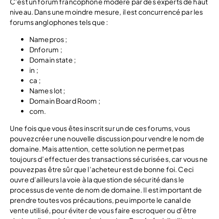
C’est un forum francophone modéré par des experts de haut
niveau. Dans une moindre mesure, il est concurrencé par les
forums anglophones tels que :
Namepros ;
Dnforum ;
Domain state ;
in ;
ca ;
Names lot ;
Domain Board Room ;
com.
Une fois que vous êtes inscrit sur un de ces forums, vous
pouvez créer une nouvelle discussion pour vendre le nom de
domaine. Mais attention, cette solution ne permet pas
toujours d’effectuer des transactions sécurisées, car vous ne
pouvez pas être sûr que l’acheteur est de bonne foi. Ceci
ouvre d’ailleurs la voie à la question de sécurité dans le
processus de vente de nom de domaine. Il est important de
prendre toutes vos précautions, peu importe le canal de
vente utilisé, pour éviter de vous faire escroquer ou d’être