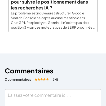
pour suivre le positionnement dans
les recherches IA ?
Le problème est nouveau et structurel. Google
Search Console ne capte aucune mention dans
ChatGPT, Perplexity ou Gemini. Il n’existe pas de «
position 3 » sur ces moteurs : pas de SERP ordonnée,
pas de classement stable, juste une probabilité
d’apparition qui varie d’une session à l’autre.
Comment piloter une visibilité qu’on ne mesure […]
Commentaires
0 commentaires
5
/5
Évaluez cet article:
Donner une note