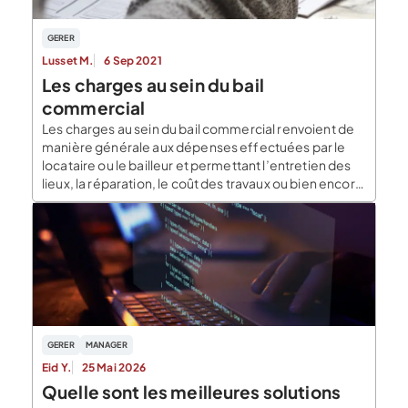
GERER
Lusset M.
6 Sep 2021
Les charges au sein du bail
commercial
Les charges au sein du bail commercial renvoient de
manière générale aux dépenses effectuées par le
locataire ou le bailleur et permettant l’entretien des
lieux, la réparation, le coût des travaux ou bien encore
les différents impôts, taxes et redevance liés au bail
commercial. La répartition du paiement des
différentes charges entre le preneur et […]
GERER
MANAGER
Eid Y.
25 Mai 2026
Quelle sont les meilleures solutions