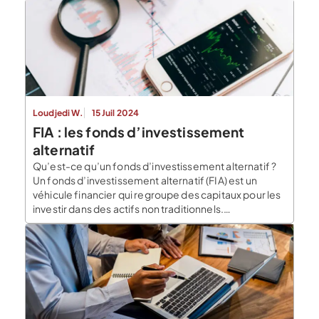
Loudjedi W.
15 Juil 2024
FIA : les fonds d’investissement
alternatif
Qu’est-ce qu’un fonds d’investissement alternatif ?
Un fonds d’investissement alternatif (FIA) est un
véhicule financier qui regroupe des capitaux pour les
investir dans des actifs non traditionnels.
Contrairement aux fonds classiques, qui investissent
principalement en actions et obligations, les FIA
peuvent investir dans une variété d’actifs comme
l’immobilier, les matières premières, le capital-
risque, et même […]