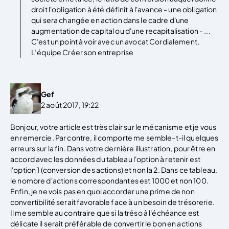
droit l'obligation à été définit à l'avance - une obligation
qui sera changée en action dans le cadre d'une
augmentation de capital ou d'une recapitalisation - ...
C'est un point à voir avec un avocat Cordialement,
L’équipe Créer son entreprise
Gef
2 août 2017, 19:22
Bonjour, votre article est très clair sur le mécanisme et je vous
en remercie. Par contre, il comporte me semble-t-il quelques
erreurs sur la fin. Dans votre dernière illustration, pour être en
accord avec les données du tableau l'option à retenir est
l'option 1 (conversion des actions) et non la 2. Dans ce tableau,
le nombre d'actions correspondantes est 1000 et non 100.
Enfin, je ne vois pas en quoi accorder une prime de non
convertibilité serait favorable face à un besoin de trésorerie.
Il me semble au contraire que si la tréso à l'échéance est
délicate il serait préférable de convertir le bon en actions