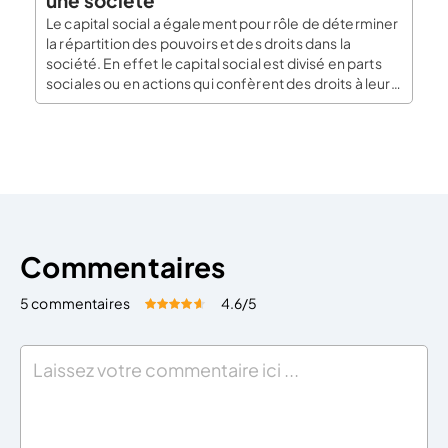
Le capital social a également pour rôle de déterminer
la répartition des pouvoirs et des droits dans la
société. En effet le capital social est divisé en parts
sociales ou en actions qui confèrent des droits à leurs
titulaires. Leurs droits sont proportionnels à leurs
apports. Évaluation du fonds de commerce L’apport
d’un fonds de […]
Commentaires
5 commentaires
4.6
/5
Évaluez cet article:
Donner une note