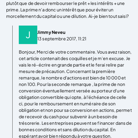
plutôt que de devoir rembourser le prêt + les intérêts + une
prime. La prime n'a donc un intérêt que pour éviter un
morcellement du capital ou une dilution. Ai-je bien tout saisi?
Jimmy Neveu
13 septembre 2017, 11:21
Bonjour, Merci de votre commentaire. Vous avez raison,
cet article contenait des coquilles et je m’en excuse. Je
vais le ré-écrire en grande partie et le ferai relire par
mesure de précaution. Concernant la première
remarque, le nombre d'actions est bien de 10 000 et
non 100. Pour la seconde remarque , la prime de non
conversion éventuellement versée au porteur d'une
obligation convertible qui opte, à l'échéance de celle
ci, pour le remboursement en numéraire de son
obligation et non pour sa conversion en actions, permet
de recevoir du cash pour subvenir à un besoin de
trésorerie. Les entreprises peuvent se financer dans de
bonnes conditions et sans dilution du capital. En
espérant avoir bien répondu à votre question.