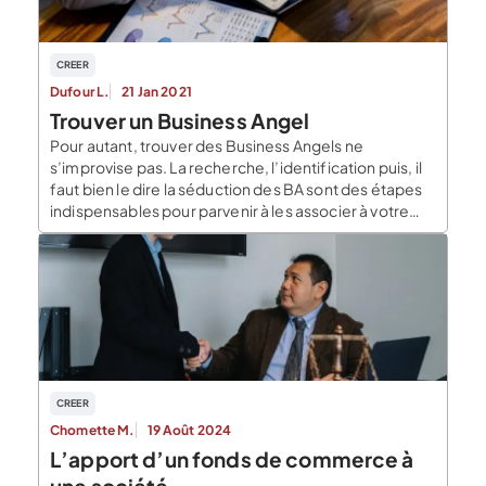
CREER
Dufour L.
21 Jan 2021
Trouver un Business Angel
Pour autant, trouver des Business Angels ne
s’improvise pas. La recherche, l’identification puis, il
faut bien le dire la séduction des BA sont des étapes
indispensables pour parvenir à les associer à votre
projet. Dans cet article, nous expliquons comment
trouver un Business Angel. La place des Business
Angels de France Les Business Angels ou […]
CREER
Chomette M.
19 Août 2024
L’apport d’un fonds de commerce à
une société