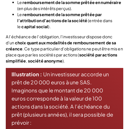
Le
remboursement de la somme prêtée en numéraire
(en plus des intérêts perçus).
Le
remboursement de la somme prêtée par
l’attribution d’actions de la société
(entrée dans
le
capital social
).
A l’échéance de l’obligation, l’investisseur dispose donc
d’un
choix quant aux modalités de remboursement de sa
créance
. Ce type particulier d’obligations ne peut être mis en
place que par les sociétés par actions (
société par actions
simplifiée
,
société anonyme
).
Illustration :
Un investisseur accorde un
prêt de 20 000 euros à une SAS.
Imaginons que le montant de 20 000
euros corresponde à la valeur de 100
actions dans la société. A l’échéance du
prêt (plusieurs années), il sera possible de
prévoir :