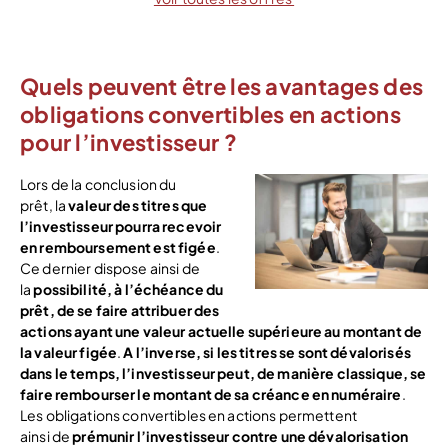
Quels peuvent être les avantages des
obligations convertibles en actions
pour l’investisseur ?
Lors de la conclusion du
prêt, la
valeur des titres que
l’investisseur pourra recevoir
en remboursement est figée
.
Ce dernier dispose ainsi de
la
possibilité, à l’échéance du
prêt, de se faire attribuer des
actions ayant une valeur actuelle supérieure au montant de
la valeur figée
.
A l’inverse, si les titres se sont dévalorisés
dans le temps, l’investisseur peut, de manière classique, se
faire rembourser le montant de sa créance en numéraire
.
Les obligations convertibles en actions permettent
ainsi de
prémunir l’investisseur contre une dévalorisation