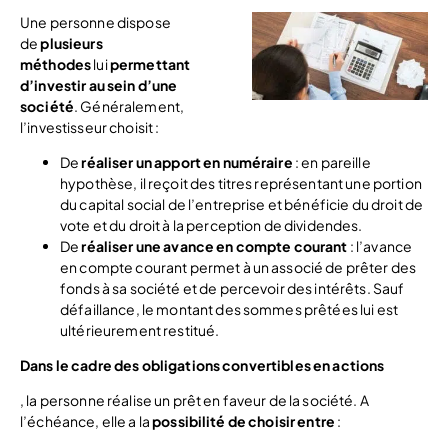
Une personne dispose
de
plusieurs
méthodes
lui
permettant
d’investir au sein d’une
société
. Généralement,
l’investisseur choisit :
De
réaliser un apport en numéraire
: en pareille
hypothèse, il reçoit des titres représentant une portion
du capital social de l’entreprise et bénéficie du droit de
vote et du droit à la perception de dividendes.
De
réaliser une avance en compte courant
: l’avance
en compte courant permet à un associé de prêter des
fonds à sa société et de percevoir des intérêts. Sauf
défaillance, le montant des sommes prêtées lui est
ultérieurement restitué.
Dans le cadre des obligations convertibles en actions
, la personne réalise un prêt en faveur de la société. A
l’échéance, elle a la
possibilité de choisir entre
: