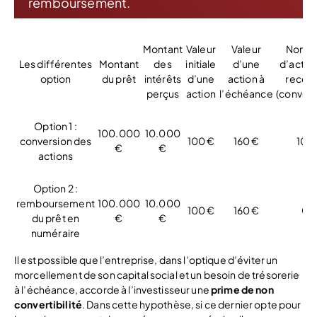
remboursement.
Montant
Valeur
Valeur
Nomb
Les différentes
Montant
des
initiale
d’une
d’action
option
du prêt
intérêts
d’une
action à
recevo
perçus
action
l’échéance
(convers
Option 1 :
100.000
10.000
conversion des
100 €
160 €
100
€
€
actions
Option 2 :
remboursement
100.000
10.000
100 €
160 €
0
du prêt en
€
€
numéraire
Il est possible que l’entreprise, dans l’optique d’éviter un
morcellement de son capital social et un besoin de trésorerie
à l’échéance, accorde à l’investisseur une
prime de non
convertibilité
. Dans cette hypothèse, si ce dernier opte pour