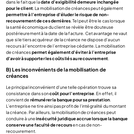
dans le fait que la
date d’exigibilité demeure inchangée
pour le client
. La mobilisation de créances peut également
permettre à l’entreprise d’éluder le risque de non-
recouvrement de ces dernières
. Tel peut être le cas lorsque
la santé économique du client se révèle être douteuse
postérieurement à la date de la facture. Cet avantage ne vaut
que si le tiers acquéreur de la créance ne dispose d’aucun
recours à l’encontre de l’entreprise cédante. La mobilisation
de créances
permet également d’éviter à l’entreprise
d’avoir à supporter les coûts liés au recouvrement
.
B) Les inconvénients de la mobilisation de
créances
Le principal inconvénient d’une telle opération trouve sa
consistance dans son
coût pour l’entreprise
. En effet, il
convient de
rémunérer la banque pour sa prestation
.
L’entreprise ne tire ainsi pas profit de l’intégralité du montant
la créance. Par ailleurs, la mobilisation de créances peut
conduire à une
insécurité juridique accrue lorsque la banque
conserve une faculté de recours
en cas de non-
recouvrement.