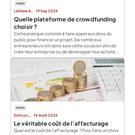
CREER
Lefebre A.
19 Sep 2024
Quelle plateforme de crowdfunding
choisir ?
Cette pratique consiste à faire appel aux dons du
public pour financer un projet. De nombreux
entrepreneurs ont donc saisi cette occasion afin de
créer leur entreprise ou de développer leur activité.
Pour réussir sa campagne, il faut avoir une idée
innovante qui motivera la foule à investir dans le projet
d’entreprise. Néanmoins, un des […]
GERER
Dufour L.
14 Août 2024
Le véritable coût de l’affacturage
Quel est le coût de l’affacturage ? Pour faire un choix