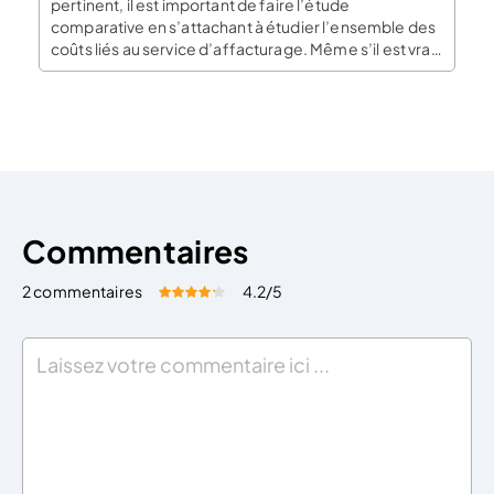
pertinent, il est important de faire l’étude
comparative en s’attachant à étudier l’ensemble des
coûts liés au service d’affacturage. Même s’il est vrai
que le taux est la mesure principale du coût total dans
de nombreuses transactions de financement, ce
n’est pas systématiquement le […]
Commentaires
2 commentaires
4.2
/5
Évaluez cet article:
Donner une note