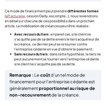
Ce mode de financement peut prendre
différentes formes
(
affacturage
, cession Dailly, escompte…), nous reviendrons
en détail sur chacune de ces possibilités dans un prochain
article. La mobilisation de créances peut être réalisée :
Avec
recours du tiers
: en pareil cas, si le client ne
s’acquitte pas de sa dette envers le tiers acquéreur de
la créance, ce dernier peut se retourner contre
l’entreprise cédante en vue d’obtenir le paiement ;
Sans recours du tiers
: dans cette hypothèse, le tiers ne
peut aucunement se tourner vers l’entreprise cédante
si le client ne s’acquitte pas de sa dette.
Remarque :
Le
coût
d’un tel mode de
financement pour l’entreprise cédante est
généralement
proportionnel au risque de
non-recouvrement
de la créance.