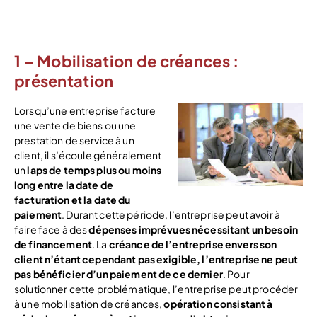
compte
1 – Mobilisation de créances :
présentation
Lorsqu’une entreprise facture
une vente de biens ou une
prestation de service à un
client, il s’écoule généralement
un
laps de temps plus ou moins
long entre la date de
facturation et la date du
paiement
. Durant cette période, l’entreprise peut avoir à
faire face à des
dépenses imprévues nécessitant un besoin
de financement
. La
créance de l’entreprise envers son
client n’étant cependant pas exigible, l’entreprise ne peut
pas bénéficier d’un paiement de ce dernier
. Pour
solutionner cette problématique, l’entreprise peut procéder
à une mobilisation de créances,
opération consistant à