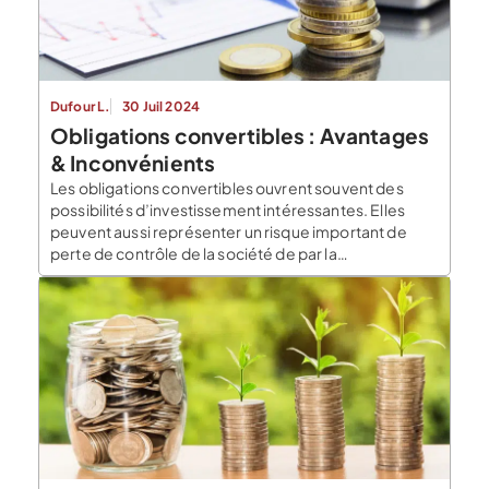
Dufour L.
30 Juil 2024
Obligations convertibles : Avantages
& Inconvénients
Les obligations convertibles ouvrent souvent des
possibilités d’investissement intéressantes. Elles
peuvent aussi représenter un risque important de
perte de contrôle de la société de par la
méconnaissances de leur fonctionnement, des
prévisions ambitieuses ou démarches trop
hâtives. Les explications du blog du dirigeant.
Obligations convertibles : quels peuvent être les
avantages pour la société émettrice ? Ce […]