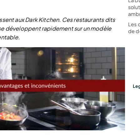
La D
solut
ambu
essent aux Dark Kitchen. Ces restaurants dits
Les 
n se développent rapidement sur un modèle
de dé
ntable.
Leg