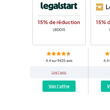
15% de réduction
15% d
LBDD15
4,4 sur 9425 avis
4,4 
Lire l’avis
Voir l’offre
V