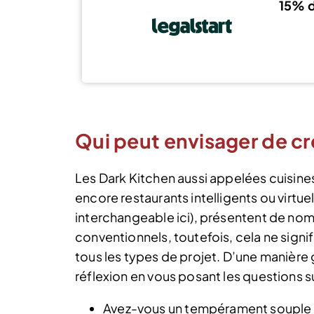
15% d
Qui peut envisager de cr
Les Dark Kitchen aussi appelées cuisines
encore restaurants intelligents ou virtue
interchangeable ici), présentent de no
conventionnels, toutefois, cela ne signif
tous les types de projet. D’une manière
réflexion en vous posant les questions s
Avez-vous un tempérament souple e