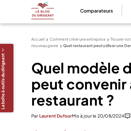
Comparateurs
Accueil
Comment créer une entreprise
Trouver vot
nouveau genre
Quel restaurant peut utiliser une Da
La boîte à outils du dirigeant
Quel modèle d
peut convenir 
restaurant ?
Par
Laurent Dufour
Mis à jour le 20/08/2024