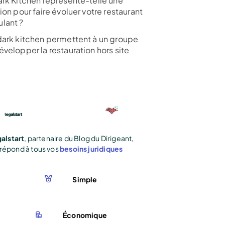
ark Kitchen représente-telle une
ion pour faire évoluer votre restaurant
lant ?
dark kitchen permettent à un groupe
velopper la restauration hors site
alstart
, partenaire du Blog du Dirigeant,
répond à tous vos
besoins juridiques
Simple
Économique