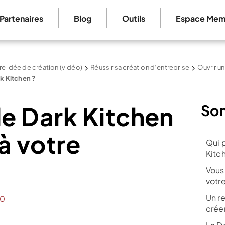
Partenaires
Blog
Outils
Espace Mem
re idée de création (vidéo)
Réussir sa création d’entreprise
Ouvrir un
rk Kitchen ?
e Dark Kitchen
So
à votre
Qui 
Kitc
Vous 
votre
Un re
0
crée