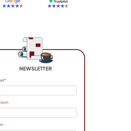
NEWSLETTER
ail*
énom
om