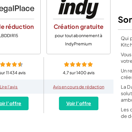
So
e réduction
Création gratuite
LBDDIR15
pour tout abonnement à
Qui 
IndyPremium
Kitc
Vous 
votre
Un re
sur 11 434 avis
4,7 sur 1400 avis
crée
La D
Lire l’avis
Avis en cours de rédaction
solut
ambu
oir l’offre
Voir l’offre
Les 
de dé