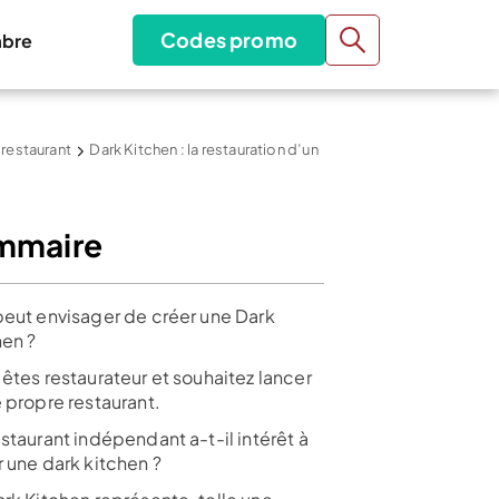
Codes promo
bre
 restaurant
Dark Kitchen : la restauration d’un
mmaire
peut envisager de créer une Dark
hen ?
êtes restaurateur et souhaitez lancer
 propre restaurant.
staurant indépendant a-t-il intérêt à
r une dark kitchen ?