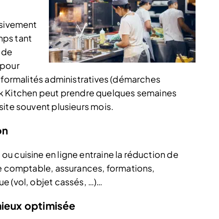
usivement
mps tant
 de
 pour
e formalités administratives (démarches
 Dark Kitchen peut prendre quelques semaines
site souvent plusieurs mois.
on
u cuisine en ligne entraine la réduction de
se comptable, assurances, formations,
e (vol, objet cassés, …)…
mieux optimisée