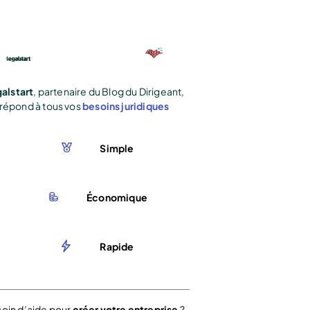
alstart
, partenaire du Blog du Dirigeant,
répond à tous vos
besoins juridiques
Simple
Économique
Rapide
oin d’aide pour
créer votre entreprise
?