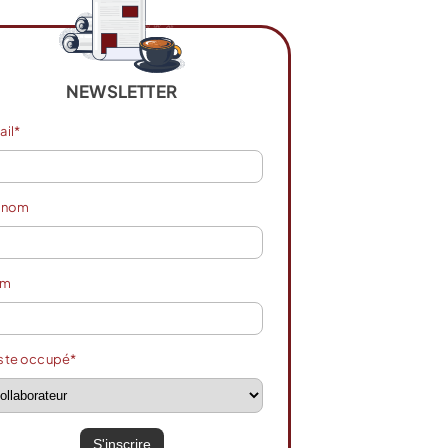
NEWSLETTER
ail*
énom
om
ste occupé*