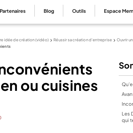
Partenaires
Blog
Outils
Espace Mem
re idée de création (vidéo)
Réussir sa création d’entreprise
Ouvrir un
nients
inconvénients
So
en ou cuisines
Qu’e
Avan
Inco
Les 
0
qui 