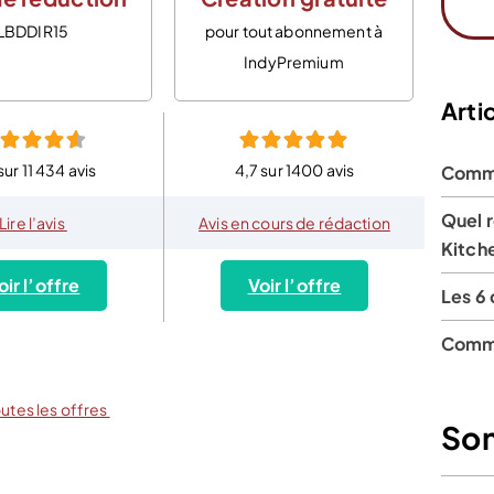
LBDDIR15
pour tout abonnement à
IndyPremium
Artic
sur 11 434 avis
4,7 sur 1400 avis
Comme
Quel r
Lire l’avis
Avis en cours de rédaction
Kitch
oir l’offre
Voir l’offre
Les 6 
Comme
outes les offres
So