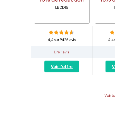
LBDD15
4,4 sur 9425 avis
4,4 
Lire l’avis
Voir l’offre
V
Voir t