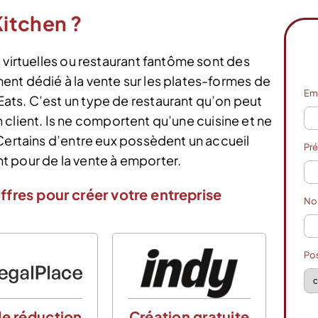
itchen ?
 virtuelles ou restaurant fantôme sont des
nt dédié à la vente sur les plates-formes de
Em
ats. C’est un type de restaurant qu’on peut
cun client. Is ne comportent qu’une cuisine et ne
 Certains d’entre eux possèdent un accueil
Pr
ent pour de la vente à emporter.
ffres pour créer votre entreprise
N
Po
e réduction
Création gratuite