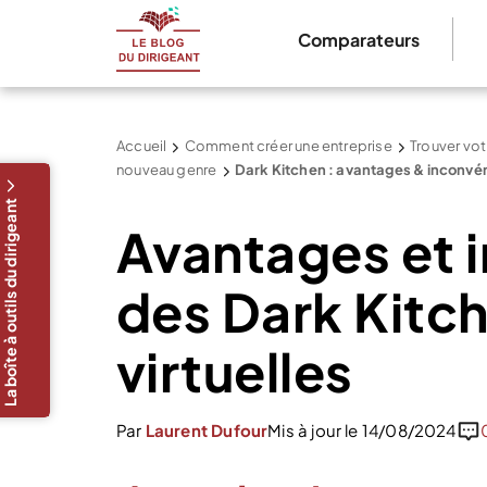
Comparateurs
Accueil
Comment créer une entreprise
Trouver vot
nouveau genre
Dark Kitchen : avantages & inconvé
La boîte à outils du dirigeant
Avantages et 
des Dark Kitch
virtuelles
Par
Laurent Dufour
Mis à jour le 14/08/2024