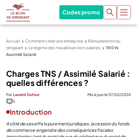
Codes promo
Accueil
Comment créer une entreprise
Rémunération du
dirigeant
Le régime des travailleurs non-salariés
TNS Vs
Assimilé Salarié
Charges TNS / Assimilé Salarié :
quelles différences ?
Par
Laurent Dufour
Mis à jour le 07/02/2024
8
Introduction
A côté de ses effets purement juridiques, la cession du fonds
de commerce engendre des conséquences fiscales
importantes tant du point de vue du cédant que du point de