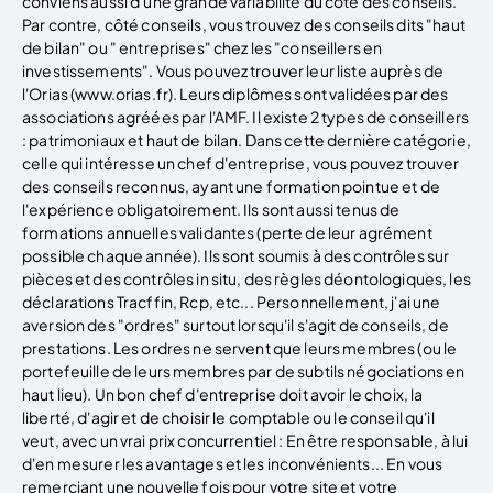
conviens aussi d'une grande variabilité du côté des conseils.
Par contre, côté conseils, vous trouvez des conseils dits "haut
de bilan" ou " entreprises" chez les "conseillers en
investissements". Vous pouvez trouver leur liste auprès de
l'Orias (www.orias.fr). Leurs diplômes sont validées par des
associations agréées par l'AMF. Il existe 2 types de conseillers
: patrimoniaux et haut de bilan. Dans cette dernière catégorie,
celle qui intéresse un chef d'entreprise, vous pouvez trouver
des conseils reconnus, ayant une formation pointue et de
l'expérience obligatoirement. Ils sont aussi tenus de
formations annuelles validantes (perte de leur agrément
possible chaque année). Ils sont soumis à des contrôles sur
pièces et des contrôles in situ, des règles déontologiques, les
déclarations Tracffin, Rcp, etc... Personnellement, j'ai une
aversion des "ordres" surtout lorsqu'il s'agit de conseils, de
prestations. Les ordres ne servent que leurs membres (ou le
portefeuille de leurs membres par de subtils négociations en
haut lieu). Un bon chef d'entreprise doit avoir le choix, la
liberté, d'agir et de choisir le comptable ou le conseil qu'il
veut, avec un vrai prix concurrentiel : En être responsable, à lui
d'en mesurer les avantages et les inconvénients... En vous
remerciant une nouvelle fois pour votre site et votre