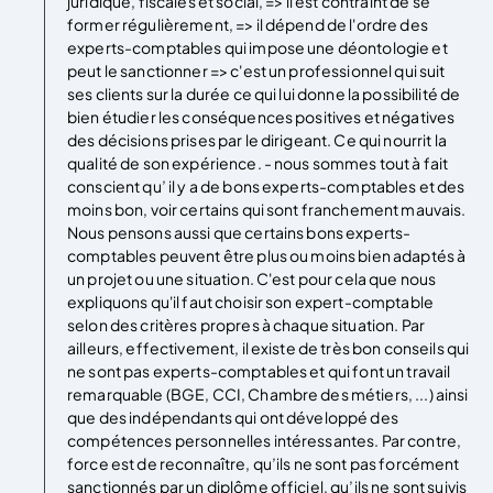
juridique, fiscales et social, => il est contraint de se
former régulièrement, => il dépend de l'ordre des
experts-comptables qui impose une déontologie et
peut le sanctionner => c'est un professionnel qui suit
ses clients sur la durée ce qui lui donne la possibilité de
bien étudier les conséquences positives et négatives
des décisions prises par le dirigeant. Ce qui nourrit la
qualité de son expérience. - nous sommes tout à fait
conscient qu’ il y a de bons experts-comptables et des
moins bon, voir certains qui sont franchement mauvais.
Nous pensons aussi que certains bons experts-
comptables peuvent être plus ou moins bien adaptés à
un projet ou une situation. C'est pour cela que nous
expliquons qu'il faut choisir son expert-comptable
selon des critères propres à chaque situation. Par
ailleurs, effectivement, il existe de très bon conseils qui
ne sont pas experts-comptables et qui font un travail
remarquable (BGE, CCI, Chambre des métiers, ...) ainsi
que des indépendants qui ont développé des
compétences personnelles intéressantes. Par contre,
force est de reconnaître, qu’ils ne sont pas forcément
sanctionnés par un diplôme officiel, qu’ils ne sont suivis