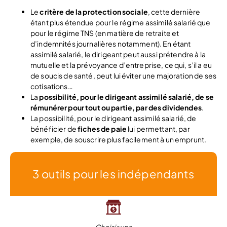
Le
critère de la protection sociale
, cette dernière
étant plus étendue pour le régime assimilé salarié que
pour le régime TNS (en matière de retraite et
d’indemnités journalières notamment). En étant
assimilé salarié, le dirigeant peut aussi prétendre à la
mutuelle et la prévoyance d’entreprise, ce qui, s’il a eu
de soucis de santé, peut lui éviter une majoration de ses
cotisations…
La
possibilité, pour le dirigeant assimilé salarié, de se
rémunérer pour tout ou partie, par des dividendes
.
La possibilité, pour le dirigeant assimilé salarié, de
bénéficier de
fiches de paie
lui permettant, par
exemple, de souscrire plus facilement à un emprunt.
3 outils pour les indépendants
Choisir une