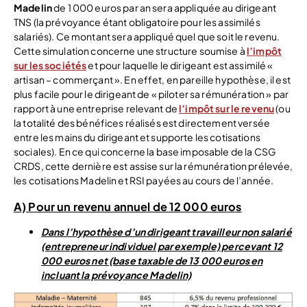
Madelin
de 1 000 euros par an sera appliquée au dirigeant
TNS (la prévoyance étant obligatoire pour les assimilés
salariés). Ce montant sera appliqué quel que soit le revenu.
Cette simulation concerne une structure soumise à
l’impôt
sur les sociétés
et pour laquelle le dirigeant est assimilé «
artisan – commerçant ». En effet, en pareille hypothèse, il est
plus facile pour le dirigeant de « piloter sa rémunération » par
rapport à une entreprise relevant de
l’impôt sur le revenu
(ou
la totalité des bénéfices réalisés est directement versée
entre les mains du dirigeant et supporte les cotisations
sociales). En ce qui concerne la base imposable de la CSG
CRDS, cette dernière est assise sur la rémunération prélevée,
les cotisations Madelin et RSI payées au cours de l’année.
A) Pour un revenu annuel de 12 000 euros
Dans l’hypothèse d’un dirigeant travailleur non salarié
(entrepreneur individuel par exemple) percevant 12
000 euros net (base taxable de 13 000 euros en
incluant la prévoyance Madelin)