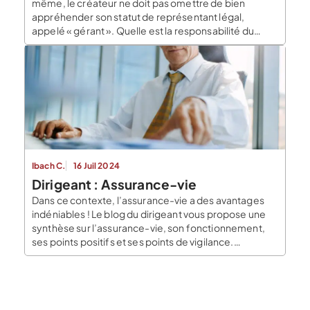
même, le créateur ne doit pas omettre de bien
appréhender son statut de représentant légal,
appelé « gérant ». Quelle est la responsabilité du
gérant de l’EURL ? Le Blog du Dirigeant répond à votre
question en exposant les principales caractéristiques
juridiques, fiscales et sociales propres au gérant
d’EURL / SARL. […]
Ibach C.
16 Juil 2024
Dirigeant : Assurance-vie
Dans ce contexte, l’assurance-vie a des avantages
indéniables ! Le blog du dirigeant vous propose une
synthèse sur l’assurance-vie, son fonctionnement,
ses points positifs et ses points de vigilance.
Créateur, dirigeant d’entreprise, pensez (aussi) à
l’assurance-vie ! L’assurance-vie : pour quoi, pour qui
? Les cotisations sociales obligatoires des dirigeants
concernent les prestations de base […]