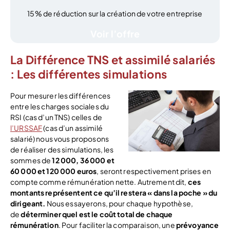
15% de réduction sur la création de votre entreprise
Voir l’offre
La Différence TNS et assimilé salariés
: Les différentes simulations
Pour mesurer les différences
entre les charges sociales du
RSI (cas d’un TNS) celles de
l’URSSAF
(cas d’un assimilé
salarié) nous vous proposons
de réaliser des simulations, les
sommes de
12 000, 36 000 et
60 000 et 120 000 euros
, seront respectivement prises en
compte comme rémunération nette. Autrement dit,
ces
montants représentent ce qu’il restera « dans la poche » du
dirigeant.
Nous essayerons, pour chaque hypothèse,
de
déterminer quel est le coût total de chaque
rémunération
. Pour faciliter la comparaison, une
prévoyance