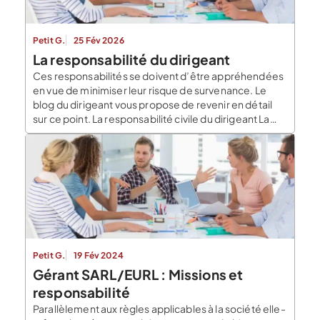
Petit G.
25 Fév 2026
La responsabilité du dirigeant
Ces responsabilités se doivent d’être appréhendées
en vue de minimiser leur risque de survenance. Le
blog du dirigeant vous propose de revenir en détail
sur ce point. La responsabilité civile du dirigeant La
responsabilité civile du dirigeant peut être engagée
lorsque ce dernier commet une faute conduisant à la
survenance d’un préjudice. Précisons que les […]
Petit G.
19 Fév 2024
Gérant SARL/EURL : Missions et
responsabilité
Parallèlement aux règles applicables à la société elle-