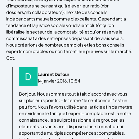
d'imposteurs ne pensant qu'à élever leur ratio (nbr
dossiers/nb collaborateurs). Il existe des conseils
indépendants mauvais comme d'excellents. Cependant la
tendance et la justice sociale voudraient plutôt qu'on
libéralise le secteur de la comptabilité et qu'on réserve le
commissariat à des entreprises dépassant de vrais seuils.
Nous créerions de nombreux emplois et les bons conseils
experts comptables ou non feront leur preuves sur le marché.
Cdt.
Laurent Dufour
14 janvier 2016, 10:54
Bonjour, Nous sommes tout à fait d'accord avec vous
sur plusieurs points : - le terme "le seul conseil" est un
peu fort. Nous l'avons utilisé dans l'article afin de mettre
en évidence le fait que l'expert-comptable est, à notre
connaissance, le seul professionnel à regrouper les
éléments suivants : => il dispose d'une formation lui
apportant de multiples compétences : comptables,