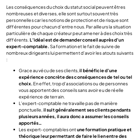
Les conséquences du choix du statut social peuvent êtres
nombreuses et diverses, elle sont surtout souvent très
personnelles car les notions de protection et de risque sont
différentes pour chacun d’entre nous. Par ailleurs la situation
particulière de chaque créateur peut amener à des choix très
différents.
L’idéal est de demander conseil auprès d’un
expert-comptable.
Sa formation et le fait de suivre de
nombreux dirigeants lui permettent d’avoir les atouts suivants
:
Grace au vécu de ses clients,
il bénéficie d’une
expérience concrète des conséquences de tel ou tel
choix.
En effet, trop d’associations ou de personnes
vous apportent des conseils sans avoir eu de réelle
expérience de terrain.
L’expert-comptable ne travaille pas de manière
ponctuelle,
il suit généralement ses clients pendants
plusieurs années, il aura donc a assumer les conseils
apportés…
Les expert-comptables ont
une formation pratique et
théorique leur permettant de faire le lien entre des