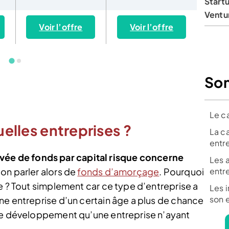
Startu
Ventu
Voir l’offre
Voir l’offre
Vo
So
Le ca
uelles entreprises ?
La ca
entr
vée de fonds par capital risque concerne
Les 
, on parler alors de
fonds d’amorçage
. Pourquoi
entr
e ? Tout simplement car ce type d’entreprise a
Les 
son 
ne entreprise d’un certain âge a plus de chance
 de développement qu’une entreprise n’ayant