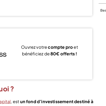
Voir l’offre
Bes
Ouvrez votre
compte pro
et
bénéficiez de
80€ offerts !
J’ouvre mon compte
uoi ?
apital
, est
un fond d’investissement destiné à