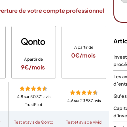
verture de votre compte professionnel
Artic
A partir de
0€/mois
Invest
A partir de
A
procé
9€/mois
0
Les av
d’ent
Qu'est
4,8 sur 50 371 avis
4,6 sur 23 987 avis
4,6 
TrustPilot
Capita
d'inve
y
Test et avis de Qonto
Test et avis de Vivid
Test e