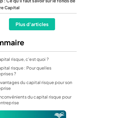
p : Ce qu'il faut savoir sur le fonds de
re Capital
ir l’offre
Voir l’offre
Voir l’offre
Plus d'articles
mmaire
pital risque, c'est quoi ?
pital risque : Pour quelles
eprises ?
avantages du capital risque pour son
eprise
inconvénients du capital risque pour
entreprise