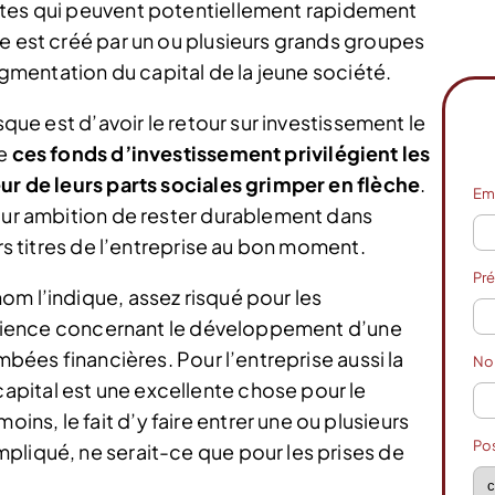
tes qui peuvent potentiellement rapidement
ue est créé par un ou plusieurs grands groupes
augmentation du capital de la jeune société.
sque est d’avoir le retour sur investissement le
ue
ces fonds d’investissement privilégient les
eur de leurs parts sociales grimper en flèche
.
Em
pour ambition de rester durablement dans
urs titres de l’entreprise au bon moment.
Pr
om l’indique, assez risqué pour les
xpérience concernant le développement d’une
ombées financières. Pour l’entreprise aussi la
N
pital est une excellente chose pour le
s, le fait d’y faire entrer une ou plusieurs
Po
pliqué, ne serait-ce que pour les prises de