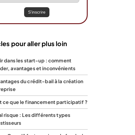
les pour aller plus loin
ir dans les start-up : comment
 partir de
A partir de
A partir de
der, avantages et inconvénients
€/mois
0€/mois
8€/mois
antages du crédit-bail à la création
reprise
 ce que le financement participatif ?
sur 3385 avis
4,8 sur 10 182 avis
4 sur 470 avis
l risque : Les différents types
stisseurs
Avis en cours de
t avis de Shine
Test et avis de Finom
rédaction