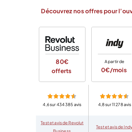
Découvrez nos offres pour l’ou
80€
A partir de
0€/mois
offerts
4,6 sur 434 385 avis
4,8 sur 11 278 avis
Test et avis de Revolut
Test et avis de Ind
Business