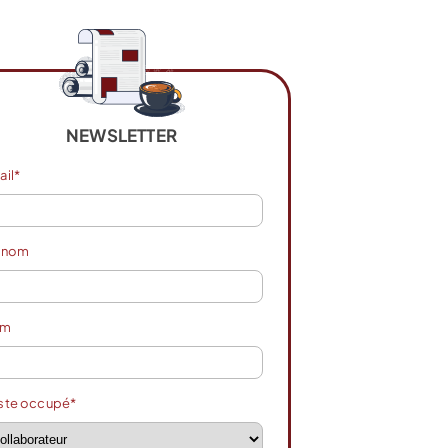
NEWSLETTER
ail*
énom
om
ste occupé*