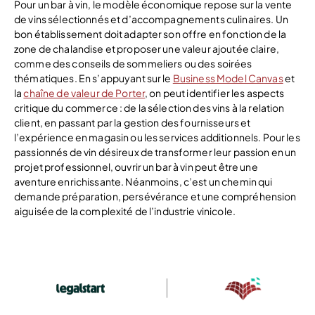
Pour un bar à vin, le modèle économique repose sur la vente
de vins sélectionnés et d’accompagnements culinaires. Un
bon établissement doit adapter son offre en fonction de la
zone de chalandise et proposer une valeur ajoutée claire,
comme des conseils de sommeliers ou des soirées
thématiques. En s’appuyant sur le
Business Model Canvas
et
la
chaîne de valeur de Porter
, on peut identifier les aspects
critique du commerce : de la sélection des vins à la relation
client, en passant par la gestion des fournisseurs et
l’expérience en magasin ou les services additionnels. Pour les
passionnés de vin désireux de transformer leur passion en un
projet professionnel, ouvrir un bar à vin peut être une
aventure enrichissante. Néanmoins, c’est un chemin qui
demande préparation, persévérance et une compréhension
aiguisée de la complexité de l’industrie vinicole.