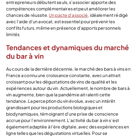
entrepreneurs débutent seuls, s’associer apporte des
compétences complémentaires et peut améliorer les
chances de réussite.
Un pacte d’associé
, idéalement rédigé
avec l’aide d’un avocat, est essentiel pour prévenir les
conflits futurs, même en présence d’apports personnels
limités
Tendances et dynamiques du marché
du bar à vin
Au cours de la dernière décennie, le marché des bars à vins en
France a connu une croissance constante, avec un attrait
croissant pour les dégustations de vins de qualité et les
expériences autour du vin. Actuellement, le nombre de bars à
vin augmente, bien que la pandémie ait ralenti cette
tendance. La perception du vin évolue, avec un intérêt
grandissant pour les productions biologiques et
biodynamiques, témoignant d’une prise de conscience
accrue pour l’environnement. L’activité du bar à vin s’est
également adaptée à l’ère digitale, avec des expériences en
ligne telles que les dégustations virtuelles. Pour se