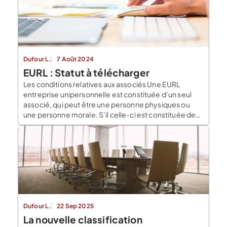
Dufour L.
7 Août 2024
EURL : Statut à télécharger
Les conditions relatives aux associés Une EURL
entreprise unipersonnelle est constituée d’un seul
associé, qui peut être une personne physiques ou
une personne morale. S’il celle-ci est constituée de
plusieurs associés il s’agit donc d’une SARL (Société A
Responsabilité Limitée). Les conditions liées au
capital social et aux apports Le capital social de l’EURL
est librement […]
Dufour L.
22 Sep 2025
La nouvelle classification