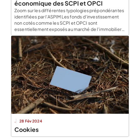
économique des SCPI et OPCI
Zoom sur les différentes typologies prépondérantes
identifiées par l’ASPIM Les fonds d’investissement
non cotés comme les SCPI et OPCI sont
essentiellement exposés au marché de l’immobilier
tertiaire. Elles investissent aujourd’hui dans d’autres
secteurs porteurs dans l’objectif de diversifier
davantage leurs patrimoines immobiliers. L’ASPIM a
ainsi identifié les thématiques visées par les SCPI qui
connaissent une […]
.
28 Fév 2024
Cookies