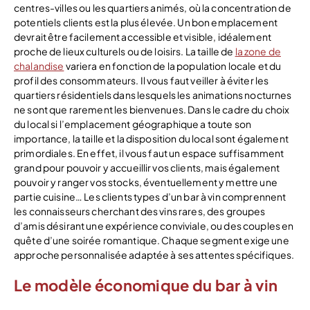
centres-villes ou les quartiers animés, où la concentration de
potentiels clients est la plus élevée. Un bon emplacement
devrait être facilement accessible et visible, idéalement
proche de lieux culturels ou de loisirs. La taille de
la zone de
chalandise
variera en fonction de la population locale et du
profil des consommateurs. Il vous faut veiller à éviter les
quartiers résidentiels dans lesquels les animations nocturnes
ne sont que rarement les bienvenues. Dans le cadre du choix
du local si l’emplacement géographique a toute son
importance, la taille et la disposition du local sont également
primordiales. En effet, il vous faut un espace suffisamment
grand pour pouvoir y accueillir vos clients, mais également
pouvoir y ranger vos stocks, éventuellement y mettre une
partie cuisine… Les clients types d’un bar à vin comprennent
les connaisseurs cherchant des vins rares, des groupes
d’amis désirant une expérience conviviale, ou des couples en
quête d’une soirée romantique. Chaque segment exige une
approche personnalisée adaptée à ses attentes spécifiques.
Le modèle économique du bar à vin