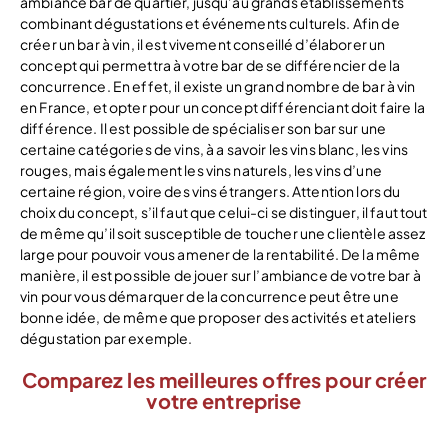
ambiance bar de quartier, jusqu’au grands établissements
combinant dégustations et événements culturels. Afin de
créer un bar à vin, il est vivement conseillé d’élaborer un
concept qui permettra à votre bar de se différencier de la
concurrence. En effet, il existe un grand nombre de bar à vin
en France, et opter pour un concept différenciant doit faire la
différence. Il est possible de spécialiser son bar sur une
certaine catégories de vins, à a savoir les vins blanc, les vins
rouges, mais également les vins naturels, les vins d’une
certaine région, voire des vins étrangers. Attention lors du
choix du concept, s’il faut que celui-ci se distinguer, il faut tout
de même qu’il soit susceptible de toucher une clientèle assez
large pour pouvoir vous amener de la rentabilité. De la même
manière, il est possible de jouer sur l’ambiance de votre bar à
vin pour vous démarquer de la concurrence peut être une
bonne idée, de même que proposer des activités et ateliers
dégustation par exemple.
Comparez les meilleures offres pour créer
votre entreprise