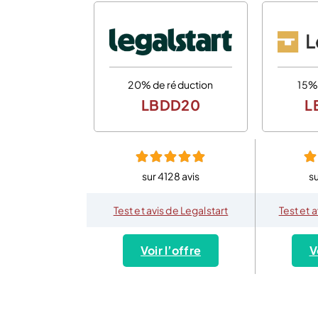
20% de réduction
15%
LBDD20
L
sur 4128 avis
su
Test et avis de Legalstart
Test et 
Voir l’offre
V