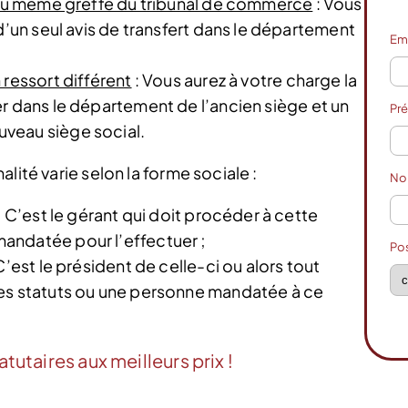
t du même greffe du tribunal de commerce
: Vous
d’un seul avis de transfert dans le département
Em
 ressort différent
: Vous aurez à votre charge la
r dans le département de l’ancien siège et un
Pr
veau siège social.
lité varie selon la forme sociale :
N
: C’est le gérant qui doit procéder à cette
andatée pour l’effectuer ;
Po
C’est le président de celle-ci ou alors tout
les statuts ou une personne mandatée à ce
tutaires aux meilleurs prix !