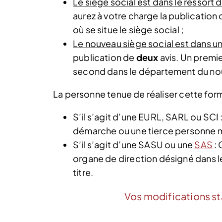
Le siège social est dans le ressor
aurez à votre charge la publication 
où se situe le siège social ;
Le nouveau siège social est dans un
publication de
deux
avis. Un premie
second dans le département du nou
La personne tenue de réaliser cette forma
S’il s’agit d’une EURL, SARL ou SCI 
démarche ou une tierce personne m
S’il s’agit d’une SASU ou une
SAS
: 
organe de direction désigné dans 
titre.
Vos modifications sta