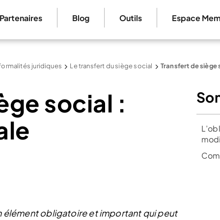
Partenaires
Blog
Outils
Espace Mem
formalités juridiques
Le transfert du siège social
Transfert de siège 
ège social :
So
ale
L’obl
modi
Comm
un élément obligatoire et important qui peut