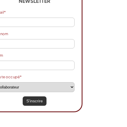
NEWSLETTER
ail*
énom
om
ste occupé*