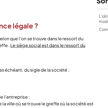
So
L’obl
modi
ce légale ?
Comm
elon que l’on se trouve dans le ressort du
effe.
Le siège social est dans le ressort du
as échéant, du sigle de la société ;
 l’entreprise ;
a ville où se trouve le greffe où la société est