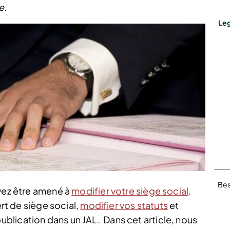
e.
Leg
Bes
uvez être amené à
modifier votre siège social
.
ert de siège social,
modifier vos statuts
et
blication dans un JAL.
Dans cet article, nous