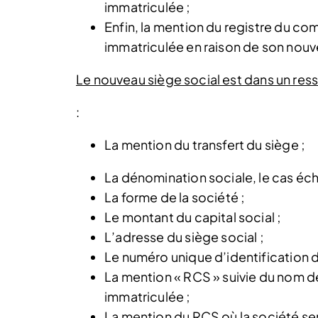
immatriculée ;
Enfin, la mention du registre du co
immatriculée en raison de son nouv
Le nouveau siège social est dans un ress
:
La mention du transfert du siège ;
La dénomination sociale, le cas éché
La forme de la société ;
Le montant du capital social ;
L’adresse du siège social ;
Le numéro unique d’identification de
La mention « RCS » suivie du nom de 
immatriculée ;
La mention du RCS où la société se