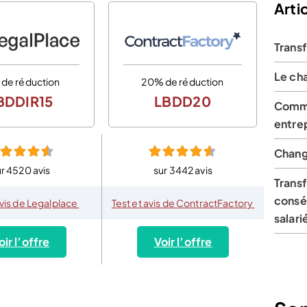
Artic
Transf
Le ch
 de réduction
20% de réduction
BDDIR15
LBDD20
Comme
entrep
Chang
r 4520 avis
sur 3442 avis
Transf
conséq
avis de Legalplace
Test et avis de ContractFactory
salari
oir l’offre
Voir l’offre