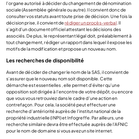
l’organe autorisé à décider du changement de dénomination
sociale (Assemblée générale ou autre). Il convient donc de
consulter vos statuts avant toute prise de décision. Une fois la
décision prise, il convient de
rédiger un procès-verbal
. Il
s’agit d’un document officiel attestant les décisions des
associés. De plus, le représentant légal doit, préalablement à
tout changement, rédiger un rapport dans lequel il expose les
motifs de la modification et propose un nouveau nom.
Les recherches de disponibilité
Avant de décider de changer le nom de la SAS, il convient de
s’assurer que le nouveau nom soit disponible. Cette
démarche est essentielles , elle permet d’éviter qu’une
opposition soit dirigée à l’encontre de votre dépôt, ou encore
que vous vous retrouviez dans le cadre d’une action en
contrefaçon. Pour cela, la société peut effectuer une
recherche d’antériorité auprès de l’institut national de la
propriété industrielle (INPI) et Infogreffe. Par ailleurs, une
recherche similaire devra être effectuée auprès de l’AFNIC
pour le nom de domaine si vous avez un site internet.