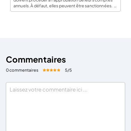
annuels. À défaut, elles peuvent être sanctionnées. Il
s’agit de soumettre leurs comptes annuels à
l’approbation de leurs associés ou de leurs
actionnaires et ce dans un délai de 6 mois à compter
de […]
Commentaires
0 commentaires
5
/5
Évaluez cet article:
Donner une note