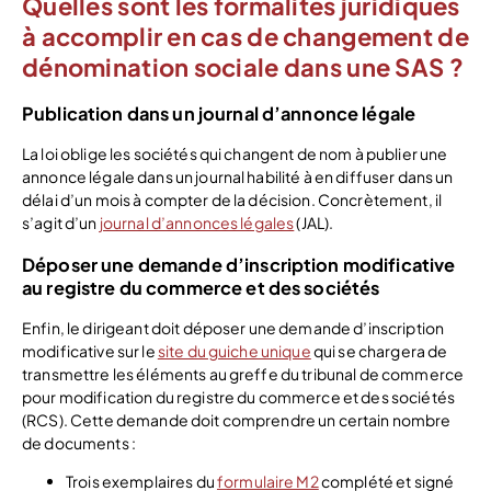
Quelles sont les formalités juridiques
à accomplir en cas de changement de
dénomination sociale dans une SAS ?
Publication dans un journal d’annonce légale
La loi oblige les sociétés qui changent de nom à publier une
annonce légale dans un journal habilité à en diffuser dans un
délai d’un mois à compter de la décision. Concrètement, il
s’agit d’un
journal d’annonces légales
(JAL).
Déposer une demande d’inscription modificative
au registre du commerce et des sociétés
Enfin, le dirigeant doit déposer une demande d’inscription
modificative sur le
site du guiche unique
qui se chargera de
transmettre les éléments au greffe du tribunal de commerce
pour modification du registre du commerce et des sociétés
(RCS). Cette demande doit comprendre un certain nombre
de documents :
Trois exemplaires du
formulaire M2
complété et signé