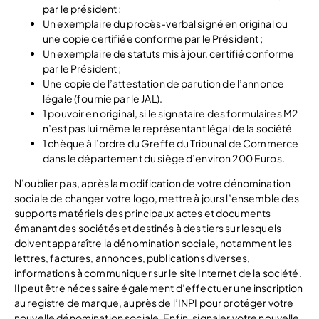
par le président ;
Un exemplaire du procès-verbal signé en original ou
une copie certifiée conforme par le Président ;
Un exemplaire de statuts mis à jour, certifié conforme
par le Président ;
Une copie de l’attestation de parution de l’annonce
légale (fournie par le JAL).
1 pouvoir en original, si le signataire des formulaires M2
n’est pas lui même le représentant légal de la société
1 chèque à l’ordre du Greffe du Tribunal de Commerce
dans le département du siège d’environ 200 Euros.
N’oublier pas, après la modification de votre dénomination
sociale de changer votre logo, mettre à jours l’ensemble des
supports matériels des principaux actes et documents
émanant des sociétés et destinés à des tiers sur lesquels
doivent apparaître la dénomination sociale, notamment les
lettres, factures, annonces, publications diverses,
informations à communiquer sur le site Internet de la société.
Il peut être nécessaire également d’effectuer une inscription
au registre de marque, auprès de l’INPI pour protéger votre
nouvelle dénomination sociale. Enfin, signaler votre nouvelle