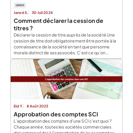
GERER
Jarwé S.
30 Juil 2024
Comment déclarer la cession de
titres ?
Déclarer la cession de titre auprès de la société Une
cession de titre doit obligatoirement être portée à la
connaissance de la société en tant que personne
morale distinct de ses associés. C’est ce qu’on
appelle la signification à la société. Pour ce faire, la
cession doit être signifiée soit par huissier à la société
[…]
Eid Y.
8 Août 2023
Approbation des comptes SCI
L’approbation des comptes d’une SCI c’est quoi ?
Chaque année, toutes les sociétés commerciales
doivent procéder à l’approbation de leurs comptes