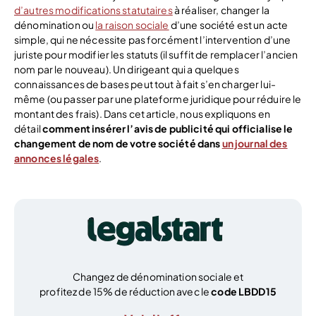
d’autres modifications statutaires
à réaliser, changer la
dénomination ou
la raison sociale
d’une société est un acte
simple, qui ne nécessite pas forcément l’intervention d’une
juriste pour modifier les statuts (il suffit de remplacer l’ancien
nom par le nouveau). Un dirigeant qui a quelques
connaissances de bases peut tout à fait s’en charger lui-
même (ou passer par une plateforme juridique pour réduire le
montant des frais). Dans cet article, nous expliquons en
détail
comment insérer l’avis de publicité qui officialise le
changement de nom de votre société dans
un journal des
annonces légales
.
Changez de dénomination sociale et
profitez de 15% de réduction avec le
code LBDD15