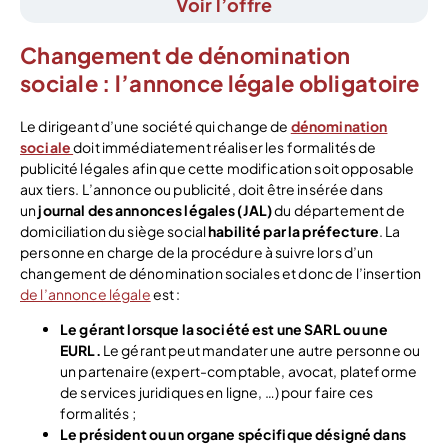
Voir l’offre
Changement de dénomination
sociale : l’annonce légale obligatoire
Le dirigeant d’une société qui change de
dénomination
sociale
doit immédiatement réaliser les formalités de
publicité légales afin que cette modification soit opposable
aux tiers. L’annonce ou publicité, doit être insérée dans
un
journal des annonces légales (JAL)
du département de
domiciliation du siège social
habilité par la préfecture
. La
personne en charge de la procédure à suivre lors d’un
changement de dénomination sociales et donc de l’insertion
de l’annonce légale
est :
Le
gérant
lorsque la société est une SARL ou une
EURL.
Le gérant peut mandater une autre personne ou
un partenaire (expert-comptable, avocat, plateforme
de services juridiques en ligne, …) pour faire ces
formalités ;
Le président ou un organe spécifique désigné dans