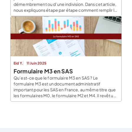
démembrement ou d’une indivision. Dans cet article,
nous expliquons étape par étape comment remplir le
formulaire DBE-S-Bis qui sera à joindre avec le
formulaire BDE-S-1 afin de renseigner le registre des
bénéficiaires effectifs. Encadrée I : Société
déclarante […]
Eid Y.
11 Juin 2025
Formulaire M3 en SAS
Qu’est-ce que le formulaire M3 en SAS ? Le
formulaire M3 est un document administratif
important pour les SAS en France, au même titre que
les formulaires M0, le formulaire M2 et M4. Il revêt une
importance particulière dans la vie juridique de
l’entreprise, car il permet d’informer l’administration
fiscale de tout changement affectant le
fonctionnement […]