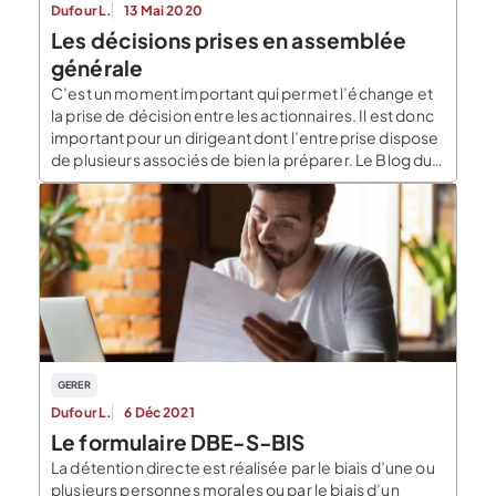
Dufour L.
13 Mai 2020
Les décisions prises en assemblée
générale
C’est un moment important qui permet l’échange et
la prise de décision entre les actionnaires. Il est donc
important pour un dirigeant dont l’entreprise dispose
de plusieurs associés de bien la préparer. Le Blog du
Dirigeant vous propose de revenir en détail sur ce
point. Qu’est-ce qu’une assemblée générale
ordinaire ? L’assemblée générale ordinaire se
distingue de […]
GERER
Dufour L.
6 Déc 2021
Le formulaire DBE-S-BIS
La détention directe est réalisée par le biais d’une ou
plusieurs personnes morales ou par le biais d’un