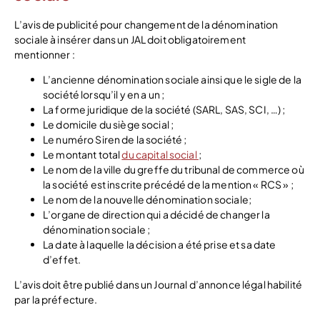
L’avis de publicité pour changement de la dénomination
sociale à insérer dans un JAL doit obligatoirement
mentionner :
L’ancienne dénomination sociale ainsi que le sigle de la
société lorsqu’il y en a un ;
La forme juridique de la société (SARL, SAS, SCI, …) ;
Le domicile du siège social ;
Le numéro Siren de la société ;
Le montant total
du capital social
;
Le nom de la ville du greffe du tribunal de commerce où
la société est inscrite précédé de la mention « RCS » ;
Le nom de la nouvelle dénomination sociale;
L’organe de direction qui a décidé de changer la
dénomination sociale ;
La date à laquelle la décision a été prise et sa date
d’effet.
L’avis doit être publié dans un Journal d’annonce légal habilité
par la préfecture.