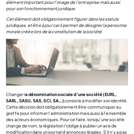
élément important pour l’image de l’entreprise mais aussi
pour son fonctionnement juridique.
Cet élément doit obligatoirement figurer dans les statuts
juridiques, et être à jour car il permet de désigner la personne
morale créée lors de la constitution de la société.
Changer l
a dénomination sociale d’une société (EURL,
SARL, SASU, SAS, SCI, SA…)
consiste à modifier son identité.
Cette décision doit obligatoirement être communiquer au
greffe pour informer l’administration mais aussi à l’ensemble
des acteurs économiques. Pour ce faire, lorsqu’une société
change de nom, la législation l’oblige à publier un avis de
modification dans un journal d’annonces légales. S’il n’y a pas