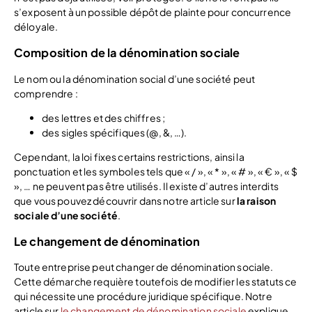
s’exposent à un possible dépôt de plainte pour concurrence
déloyale.
Composition de la dénomination sociale
Le nom ou la dénomination social d’une société peut
comprendre :
des lettres et des chiffres ;
des sigles spécifiques (@, &, …).
Cependant, la loi fixes certains restrictions, ainsi la
ponctuation et les symboles tels que « / », « * », « # », « € », « $
», … ne peuvent pas être utilisés. Il existe d’autres interdits
que vous pouvez découvrir dans notre article sur
la raison
sociale d’une société
.
Le changement de dénomination
Toute entreprise peut changer de dénomination sociale.
Cette démarche requière toutefois de modifier les statuts ce
qui nécessite une procédure juridique spécifique. Notre
article sur
le changement de dénomination sociale
explique