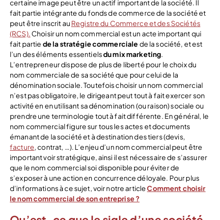
certaine image peut être un actif important de la société. Il
fait partie intégrante du fonds de commerce de la société et
peut être inscrit au
Registre du Commerce et des Sociétés
(RCS).
Choisir un nom commercial est un acte important qui
fait partie
de la stratégie commerciale
de la société, et est
l’un des éléments essentiels
du mix marketing
.
L’entrepreneur dispose de plus de liberté pour le choix du
nom commerciale de sa société que pour celui de la
dénomination sociale. Toutefois choisir un nom commercial
n’est pas obligatoire, le dirigeant peut tout à fait exercer son
activité en en utilisant sa dénomination (ou raison) sociale ou
prendre une terminologie tout à fait différente. En général, le
nom commercial figure sur tous les actes et documents
émanant de la société et à destination des tiers (devis,
facture
, contrat, …). L’enjeu d’un nom commercial peut être
important voir stratégique, ainsi il est nécessaire de s’assurer
que le nom commercial soi disponible pour éviter de
s’exposer à une action en concurrence déloyale. Pour plus
d’informations à ce sujet, voir notre article
Comment choisir
le nom commercial de son entreprise ?
Qu’est-ce que le sigle d’une société