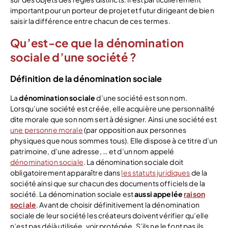
important pour un porteur de projet et futur dirigeant de bien
saisir la différence entre chacun de ces termes.
Qu’est-ce que la dénomination
sociale d’une société ?
Définition de la dénomination sociale
La
dénomination sociale
d’une société est son nom.
Lorsqu’une société est créée, elle acquière une personnalité
dite morale que son nom sert à désigner. Ainsi une société est
une personne morale
(par opposition aux personnes
physiques que nous sommes tous). Elle dispose à ce titre d’un
patrimoine, d’une adresse, … et d’un nom appelé
dénomination sociale
. La dénomination sociale doit
obligatoirement apparaître dans
les statuts juridiques
de la
société ainsi que sur chacun des documents officiels de la
société. La dénomination sociale est
aussi appelée
raison
sociale
. Avant de choisir définitivement la dénomination
sociale de leur société les créateurs doivent vérifier qu’elle
n’est pas déjà utilisée, voir protégée. S’ils ne le font pas ils