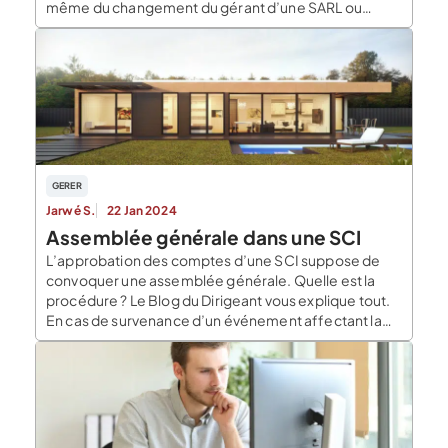
même du changement du gérant d’une SARL ou
d’une Société d’Exercice Libéral A Responsabilité
Limitée (SELARL). C’est le Centre d’Enregistrement
et de Révision des Formulaires Administratifs (CERFA)
qui produit le formulaire M3. Le […]
GERER
Jarwé S.
22 Jan 2024
Assemblée générale dans une SCI
L’approbation des comptes d’une SCI suppose de
convoquer une assemblée générale. Quelle est la
procédure ? Le Blog du Dirigeant vous explique tout.
En cas de survenance d’un événement affectant la
vie de la société (augmentation du capital,
changement de siège social) le gérant à l’obligation
d’en informer les associés et de les solliciter pour […]