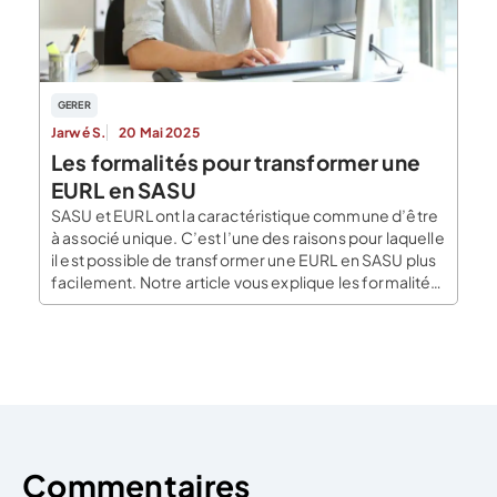
GERER
Jarwé S.
20 Mai 2025
Les formalités pour transformer une
EURL en SASU
SASU et EURL ont la caractéristique commune d’être
à associé unique. C’est l’une des raisons pour laquelle
il est possible de transformer une EURL en SASU plus
facilement. Notre article vous explique les formalités
pour transformer une EURL en SASU. La SASU est une
société par actions simplifiée avec un seul
actionnaire. L’EURL constitue une […]
Commentaires