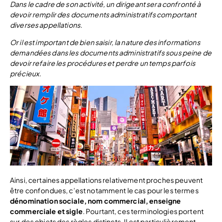
Dans le cadre de son activité, un dirigeant sera confronté à
devoir remplir des documents administratifs comportant
diverses appellations.
Or il est important de bien saisir, la nature des informations
demandées dans les documents administratifs sous peine de
devoir refaire les procédures et perdre un temps parfois
précieux.
Ainsi, certaines appellations relativement proches peuvent
être confondues, c’est notamment le cas pour les termes
dénomination
sociale, nom commercial, enseigne
commerciale et sigle
. Pourtant, ces terminologies portent
sur des objets des règles distincts. Il est particulièrement