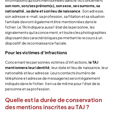
informations qui sont mentionnées dans le TAJ concernent
son nom, son/ses prénom(s), son sexe, ses surnoms, sa
nationalité, sa date et son lieu de naissance
. Son adresse,
son adresse e-mail, sa profession, sa filiation et sa situation
familiale devront également être mentionnées dans le
fichier. Le TAJ indiquera aussi l’état de la personne, les
signalements qui la concernent, et toutes les photographies
disposant des caractéristiques permettant le recours à un
dispositif de reconnaissance faciale.
Pour les victimes d’infractions
Concernant les personnes victimes d’infractions,
le TAJ
mentionnera leur identité
, leur date et lieu de naissance, leur
nationalité et leur adresse. Leurs contacts (numéro de
téléphone et adresse de messagerie) seront également
indiqués dans le fichier. Il en va de même pour l’état de la
personne et sa profession.
Quelle est la durée de conservation
des mentions inscrites au TAJ ?