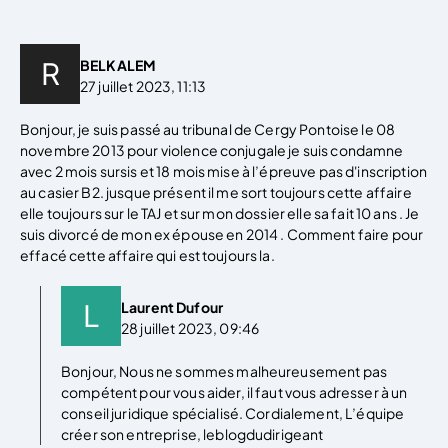
BELKALEM
27 juillet 2023, 11:13
Bonjour, je suis passé au tribunal de Cergy Pontoise le 08
novembre 2013 pour violence conjugale je suis condamne
avec 2 mois sursis et 18 mois mise à l’épreuve pas d'inscription
au casier B2. jusque présent il me sort toujours cette affaire
elle toujours sur le TAJ et sur mon dossier elle sa fait 10 ans . Je
suis divorcé de mon ex épouse en 2014 . Comment faire pour
effacé cette affaire qui est toujours la.
Laurent Dufour
28 juillet 2023, 09:46
Bonjour, Nous ne sommes malheureusement pas
compétent pour vous aider, il faut vous adresser à un
conseil juridique spécialisé. Cordialement, L’équipe
créer son entreprise, leblogdudirigeant