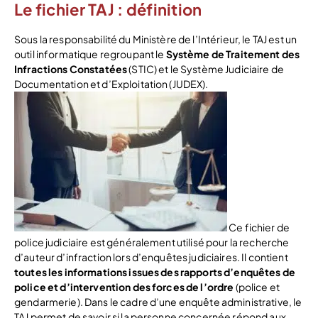
Le fichier TAJ : définition
Sous la responsabilité du Ministère de l’Intérieur, le TAJ est un
outil informatique regroupant le
Système de Traitement des
Infractions Constatées
(STIC) et le Système Judiciaire de
Documentation et d’Exploitation (JUDEX).
Ce fichier de
police judiciaire est généralement utilisé pour la recherche
d’auteur d’infraction lors d’enquêtes judiciaires. Il contient
toutes les informations issues des rapports d’enquêtes de
police et d’intervention des forces de l’ordre
(police et
gendarmerie). Dans le cadre d’une enquête administrative, le
TAJ permet de savoir si la personne concernée répond aux