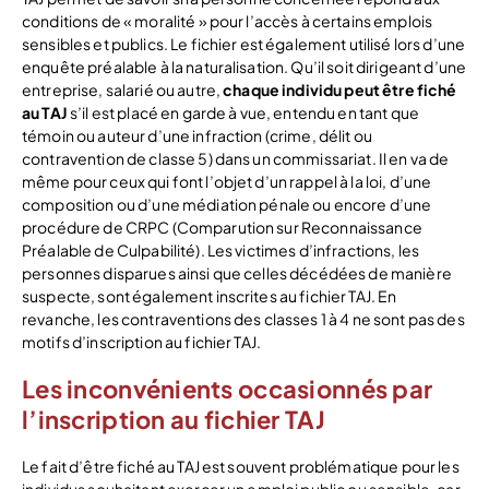
conditions de « moralité » pour l’accès à certains emplois
sensibles et publics. Le fichier est également utilisé lors d’une
enquête préalable à la naturalisation. Qu’il soit dirigeant d’une
entreprise, salarié ou autre,
chaque individu peut être fiché
au TAJ
s’il est placé en garde à vue, entendu en tant que
témoin ou auteur d’une infraction (crime, délit ou
contravention de classe 5) dans un commissariat. Il en va de
même pour ceux qui font l’objet d’un rappel à la loi, d’une
composition ou d’une médiation pénale ou encore d’une
procédure de CRPC (Comparution sur Reconnaissance
Préalable de Culpabilité). Les victimes d’infractions, les
personnes disparues ainsi que celles décédées de manière
suspecte, sont également inscrites au fichier TAJ. En
revanche, les contraventions des classes 1 à 4 ne sont pas des
motifs d’inscription au fichier TAJ.
Les inconvénients occasionnés par
l’inscription au fichier TAJ
Le fait d’être fiché au TAJ est souvent problématique pour les
individus souhaitant exercer un emploi public ou sensible, car