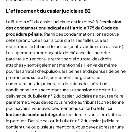
L’effacement du casier judiciaire B2
Le Bulletin n°2 du casier judiciaire est le relevé à
l’exclusion
des condamnations indiquées à l’article 775 du Code de
procédure pénale
. Parmi ces condamnations, on retrouve
celles prononcées par la cour d’assises telles que les
meurtres et le tribunal de police (contraventions de classe 5).
Les jugements prononçant la déchéance de l’autorité
parentale ou encore le retrait partiel ou total des droits
attachés y sont également mentionnés. Il en va de même
pour les arrêtés d’expulsion, les peines et dispenses de peine
prononcées suite à l’ajournement, les grâces, les
commutations de peines, les décisions de libération
conditionnelle ou accordant une suspension de peine. La
délivrance du bulletin n° 2 du casier judiciaire ne peut se faire
par internet. Vous devez vous rendre au tribunal correctionnel
pour savoir si vous avez des mentions sur ce bulletin.
La
lecture du contenu intégral
de ce dernier vous sera faite par
le parquet. Dans le cas où le bulletin n° 2 du casier judiciaire
contient une ou plusieurs mentions, vous devez adresser une