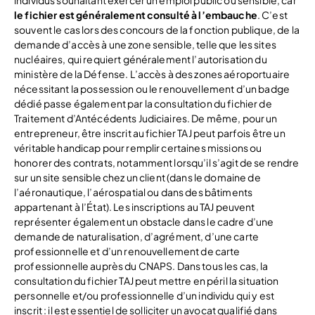
le fichier est généralement consulté à l’embauche
. C’est
souvent le cas lors des concours de la fonction publique, de la
demande d’accès à une zone sensible, telle que les sites
nucléaires, qui requiert généralement l’autorisation du
ministère de la Défense. L’accès à des zones aéroportuaire
nécessitant la possession ou le renouvellement d’un badge
dédié passe également par la consultation du fichier de
Traitement d’Antécédents Judiciaires. De même, pour un
entrepreneur, être inscrit au fichier TAJ peut parfois être un
véritable handicap pour remplir certaines missions ou
honorer des contrats, notamment lorsqu’il s’agit de se rendre
sur un site sensible chez un client (dans le domaine de
l’aéronautique, l’aérospatial ou dans des bâtiments
appartenant à l’État). Les inscriptions au TAJ peuvent
représenter également un obstacle dans le cadre d’une
demande de naturalisation, d’agrément, d’une carte
professionnelle et d’un renouvellement de carte
professionnelle auprès du CNAPS. Dans tous les cas, la
consultation du fichier TAJ peut mettre en péril la situation
personnelle et/ou professionnelle d’un individu qui y est
inscrit : il est essentiel de solliciter un avocat qualifié dans