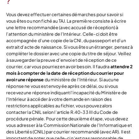
?
Vous devez effectuer certaines démarches pour savoir si
vous êtes ou non fiché au TAJ. La première consiste à écrire
une lettre recommandée (avec accusé de réception) à
l’attention du ministère de l’Intérieur. Celle-ci doit être
accompagnée d’une copie de la CNI, du passeport et d’un
extrait d’acte de naissance. Si vous êtes un étranger, pensez à
compléter le dossier avec une copie du titre de séjour. Veillez
à sauvegarder la preuve d’envoi et de réception de ce
courrier, car vous pourriez en avoir besoin. Il faudra
attendre 2
mois à compter de la date de réception du courrier pour
avoir une réponse
du ministère de l’Intérieur. Si aucune
réponse ne vous est envoyée après ce délai, ou si vous
recevez une réponse indiquant l’incapacité du Ministère de
l’Intérieur à accéder à votre demande en raison des
restrictions applicables au fichier, vous pouvez alors
contacter la CNIL selon l’article R.40-33 III du Code de
procédure pénale. Pour cette deuxième étape, vous devez
vous adresser à la Commission Nationale de l’Informatique et
des Libertés (CNIL) par courrier recommandé (avec AR). Il est
important de noter que celle-ci n’est pas responsable de