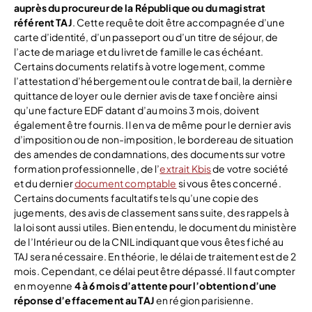
auprès du procureur de la République ou du magistrat
référent TAJ
. Cette requête doit être accompagnée d’une
carte d’identité, d’un passeport ou d’un titre de séjour, de
l’acte de mariage et du livret de famille le cas échéant.
Certains documents relatifs à votre logement, comme
l’attestation d’hébergement ou le contrat de bail, la dernière
quittance de loyer ou le dernier avis de taxe foncière ainsi
qu’une facture EDF datant d’au moins 3 mois, doivent
également être fournis. Il en va de même pour le dernier avis
d’imposition ou de non-imposition, le bordereau de situation
des amendes de condamnations, des documents sur votre
formation professionnelle, de l’
extrait Kbis
de votre société
et du dernier
document comptable
si vous êtes concerné.
Certains documents facultatifs tels qu’une copie des
jugements, des avis de classement sans suite, des rappels à
la loi sont aussi utiles. Bien entendu, le document du ministère
de l’Intérieur ou de la CNIL indiquant que vous êtes fiché au
TAJ sera nécessaire. En théorie, le délai de traitement est de 2
mois. Cependant, ce délai peut être dépassé. Il faut compter
en moyenne
4 à 6 mois d’attente pour l’obtention d’une
réponse d’effacement au TAJ
en région parisienne.