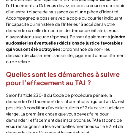
l’effacement au TAJ. Vous devez joindre au courrier une copie
d’un extrait d’acte de naissance ou d’une pièce d’identité.
Accompagnez le dossier avec la copie du courrier indiquant
l’incapacité du ministère de l’Intérieur à accéder à votre
demande ou celle du courrier de demande initiale (si vous
n’avez obtenu aucune réponse). Pensez également à
joindre
au dossier les éventuelles décisions de justice favorables
qui vous ont été octroyées
: ordonnance de non-lieu,
décision de classement sans suite, jugement d’acquittement
ou de relaxe.
Quelles sont les démarches à suivre
pour l’effacement au TAJ ?
Selon l’article 230-8 du Code de procédure pénale, la
demande d’effacement des informations figurant au TAJ est
possible à condition d’avoir le bulletin n° 2 du casier judiciaire
vierge. La première chose que vous devez faire pour
demander l’effacement des inscriptions au TAJ est donc de
vous renseigner sur les éventuelles mentions sur le B2, et de
demander leur effacement le cas échéant.