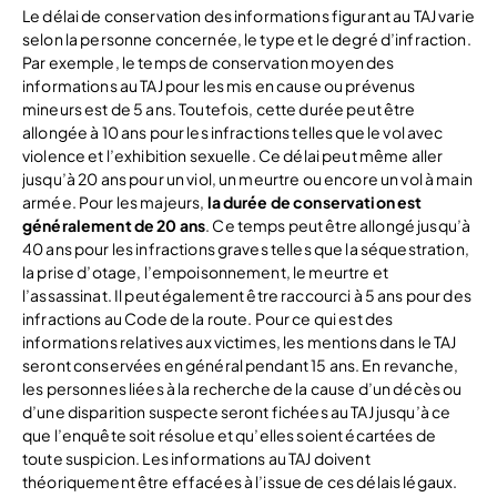
Le délai de conservation des informations figurant au TAJ varie
selon la personne concernée, le type et le degré d’infraction.
Par exemple, le temps de conservation moyen des
informations au TAJ pour les mis en cause ou prévenus
mineurs est de 5 ans. Toutefois, cette durée peut être
allongée à 10 ans pour les infractions telles que le vol avec
violence et l’exhibition sexuelle. Ce délai peut même aller
jusqu’à 20 ans pour un viol, un meurtre ou encore un vol à main
armée. Pour les majeurs,
la durée de conservation est
généralement de 20 ans
. Ce temps peut être allongé jusqu’à
40 ans pour les infractions graves telles que la séquestration,
la prise d’otage, l’empoisonnement, le meurtre et
l’assassinat. Il peut également être raccourci à 5 ans pour des
infractions au Code de la route. Pour ce qui est des
informations relatives aux victimes, les mentions dans le TAJ
seront conservées en général pendant 15 ans. En revanche,
les personnes liées à la recherche de la cause d’un décès ou
d’une disparition suspecte seront fichées au TAJ jusqu’à ce
que l’enquête soit résolue et qu’elles soient écartées de
toute suspicion. Les informations au TAJ doivent
théoriquement être effacées à l’issue de ces délais légaux.