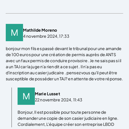
Mathilde Moreno
4 novembre 2024, 17:33
bonjour mon fils es passé devant le tribunal pour une amande
de 100 euros pour une création de permis auprès de ANTS
avec un faux permis de conduire provisoire . Je ne sais pas si il
a un TAJ car la juge n'a rien dit a ce sujet . Il n'a pas eu
d'inscription au casier judicaire . pensez vous qu'il peut être
susceptible de posséder un TAJ? en attente de votre réponse.
Marie Lusset
22 novembre 2024, 11:43
Bonjour, Il est possible pour toute personne de
demander une copie de son casier judiciaire en ligne.
Cordialement, L'équipe créer son entreprise LBDD