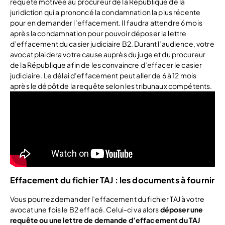
requête motivée au procureur de la République de la
juridiction qui a prononcé la condamnation la plus récente
pour en demander l’effacement. Il faudra attendre 6 mois
après la condamnation pour pouvoir déposer la lettre
d’effacement du casier judiciaire B2. Durant l’audience, votre
avocat plaidera votre cause auprès du juge et du procureur
de la République afin de les convaincre d’effacer le casier
judiciaire. Le délai d’effacement peut aller de 6 à 12 mois
après le dépôt de la requête selon les tribunaux compétents.
Effacement du fichier TAJ : les documents à fournir
Vous pourrez demander l’effacement du fichier TAJ à votre
avocat une fois le B2 effacé. Celui-ci va alors
déposer une
requête ou une lettre de demande d’effacement du TAJ