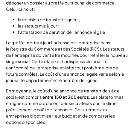
déposer un dossier au greffe du tribunal de commerce.
Celui-ci inclut :
la décision de transfert signée ;
les statuts mis à jour ;
l’attestation de parution de l’annonce légale.
Le greffe mettra à jour l’adresse de l’entreprise dans
le Registre du Commerce et des Sociétés (RCS). Les statuts
de l’entreprise doivent être modifiés pour refléter le nouveau
siège social. Cette étape est indispensable pour la
conformité de l’entreprise et évite tout problème lors de
futurs contrôles. Le coût d’une annonce légale varie selon le
journal, le département et le nombre de lignes.
En moyenne, le coût d’une annonce de transfert de siège
social est compris
entre 150 et 300 euros
. Les plateformes
en ligne comme proposent des simulateurs pour estimer
précisément le coût de l’annonce. Cela permet aux
entreprises d’optimiser leur budget et de comparer les
options disponibles.