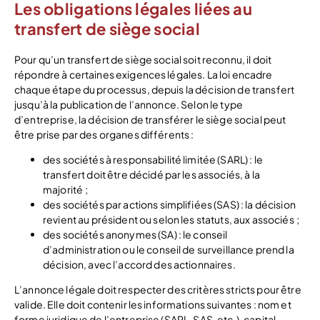
Les obligations légales liées au
transfert de siège social
Pour qu’un transfert de siège social soit reconnu, il doit
répondre à certaines exigences légales. La loi encadre
chaque étape du processus, depuis la décision de transfert
jusqu’à la publication de l’annonce. Selon le type
d’entreprise, la décision de transférer le siège social peut
être prise par des organes différents :
des sociétés à responsabilité limitée (SARL) : le
transfert doit être décidé par les associés, à la
majorité ;
des sociétés par actions simplifiées (SAS) : la décision
revient au président ou selon les statuts, aux associés ;
des sociétés anonymes (SA) : le conseil
d’administration ou le conseil de surveillance prend la
décision, avec l’accord des actionnaires.
L’annonce légale doit respecter des critères stricts pour être
valide. Elle doit contenir les informations suivantes : nom et
forme juridique de l’entreprise (SARL, SAS, etc.), capital