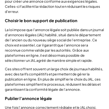
pour créer une annonce conforme aux exigences légales.
Celles-ci facilitent la rédaction tout en réduisant les risques
d’erreur.
Choisir le bon support de publication
La loi impose que l’annonce légale soit publiée dans un journal
d’annonces légales (JAL) habilité, situé dans le département
de l’ancien ou du nouveau siège social de l’entreprise. Ce
choix est essentiel, car il garantit que l’annonce sera
reconnue comme valide par les autorités. Grâce aux
plateformes en ligne, il est désormais possible de
sélectionner un JAL agréé de manière simple et rapide.
Ces sites offrent souvent un large choix de journaux habilités,
avec des tarifs compétitifs et permettent de gérer la
publication en ligne. En plus de simplifier le choix du JAL, ces
plateformes simplifient le processus, réduisent les délais et
garantissent la conformité légale de l’annonce.
Publier l’annonce légale
Une fois l’annonce correctement rédigée et le JAL choisi,