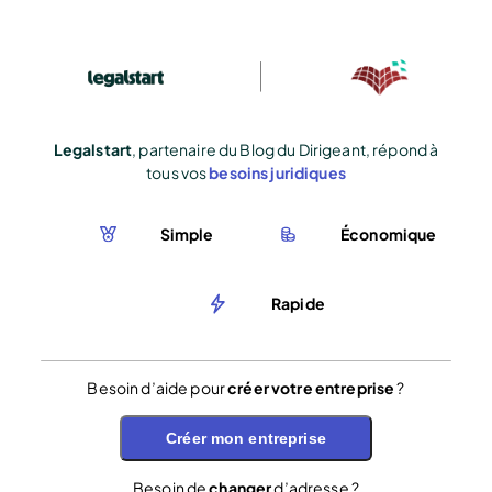
Legalstart
, partenaire du Blog du Dirigeant, répond à
tous vos
besoins juridiques
Simple
Économique
Rapide
Besoin d’aide pour
créer votre entreprise
?
Créer mon entreprise
Besoin de
changer
d’adresse ?