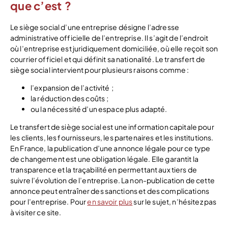
que c’est ?
Le siège social d’une entreprise désigne l’adresse
administrative officielle de l’entreprise. Il s’agit de l’endroit
où l’entreprise est juridiquement domiciliée, où elle reçoit son
courrier officiel et qui définit sa nationalité. Le transfert de
siège social intervient pour plusieurs raisons comme :
l’expansion de l’activité ;
la réduction des coûts ;
ou la nécessité d’un espace plus adapté.
Le transfert de siège social est une information capitale pour
les clients, les fournisseurs, les partenaires et les institutions.
En France, la publication d’une annonce légale pour ce type
de changement est une obligation légale. Elle garantit la
transparence et la traçabilité en permettant aux tiers de
suivre l’évolution de l’entreprise. La non-publication de cette
annonce peut entraîner des sanctions et des complications
pour l’entreprise. Pour
en savoir plus
sur le sujet, n’hésitez pas
à visiter ce site.