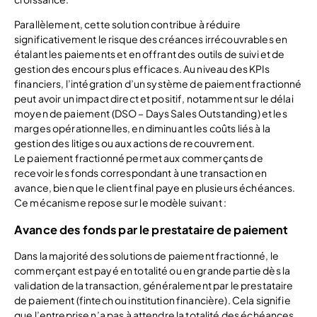
Parallèlement, cette solution contribue à réduire
significativement le risque des créances irrécouvrables en
étalant les paiements et en offrant des outils de suivi et de
gestion des encours plus efficaces. Au niveau des KPIs
financiers, l’intégration d’un système de paiement fractionné
peut avoir un impact direct et positif, notamment sur le délai
moyen de paiement (DSO – Days Sales Outstanding) et les
marges opérationnelles, en diminuant les coûts liés à la
gestion des litiges ou aux actions de recouvrement.
Le paiement fractionné permet aux commerçants de
recevoir les fonds correspondant à une transaction en
avance, bien que le client final paye en plusieurs échéances.
Ce mécanisme repose sur le modèle suivant :
Avance des fonds par le prestataire de paiement
Dans la majorité des solutions de paiement fractionné, le
commerçant est payé en totalité ou en grande partie dès la
validation de la transaction, généralement par le prestataire
de paiement (fintech ou institution financière). Cela signifie
que l’entreprise n’a pas à attendre la totalité des échéances