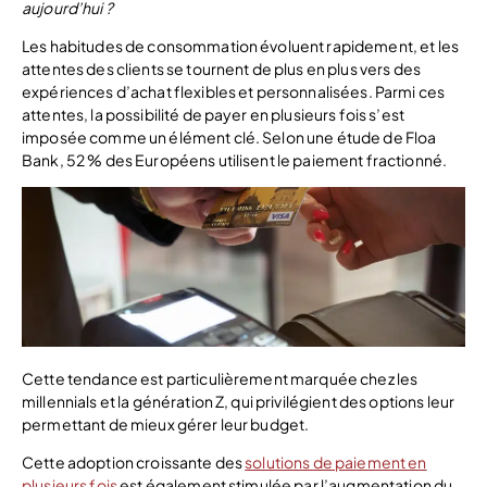
aujourd’hui ?
Les habitudes de consommation évoluent rapidement, et les
attentes des clients se tournent de plus en plus vers des
expériences d’achat flexibles et personnalisées. Parmi ces
attentes, la possibilité de payer en plusieurs fois s’est
imposée comme un élément clé. Selon une étude de Floa
Bank, 52 % des Européens utilisent le paiement fractionné.
Cette tendance est particulièrement marquée chez les
millennials et la génération Z, qui privilégient des options leur
permettant de mieux gérer leur budget.
Cette adoption croissante des
solutions de paiement en
plusieurs fois
est également stimulée par l’augmentation du