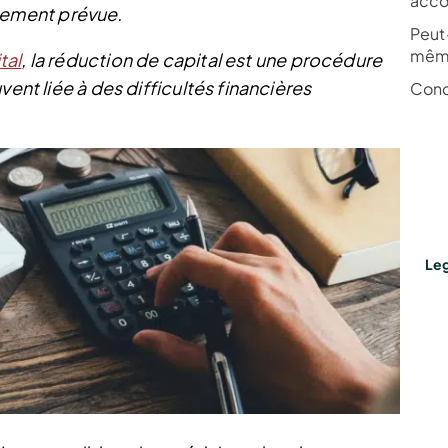
acco
ialement prévue.
Peut-
mêm
tal
, la réduction de capital est une procédure
vent liée à des difficultés financières
Conc
Leg