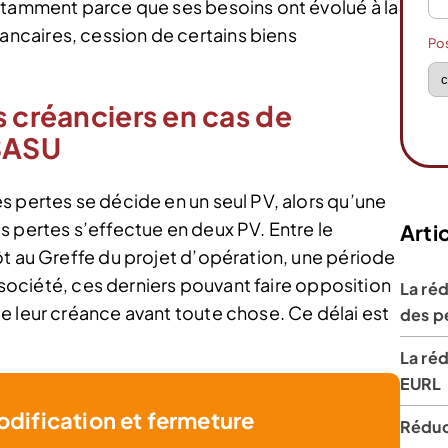
otamment parce que ses besoins ont évolué à la
ncaires, cession de certains biens
Po
s créanciers en cas de
 SASU
s pertes se décide en un seul PV, alors qu’une
s pertes s’effectue en deux PV. Entre le
Artic
ôt au Greffe du projet d’opération, une période
a société, ces derniers pouvant faire opposition
La réd
e leur créance avant toute chose. Ce délai est
des p
La réd
EURL
odification et fermeture
Réduc