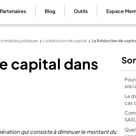
Partenaires
Blog
Outils
Espace Mem
formalités juridiques
La réduction de capital
La Réduction de capit
e capital dans
So
Pour
socia
Le d
cas 
Comm
SAS
Quell
pération qui consiste à diminuer le montant du