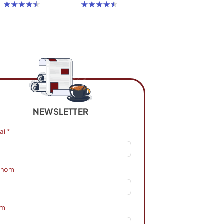
NEWSLETTER
ail*
énom
om