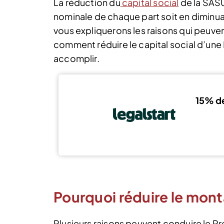
La réduction du
capital social
de la SASU
nominale de chaque part soit en diminua
vous expliquerons les raisons qui peuven
comment réduire le capital social d’une 
accomplir.
15% d
Pourquoi réduire le monta
Plusieurs raisons peuvent conduire le Pr