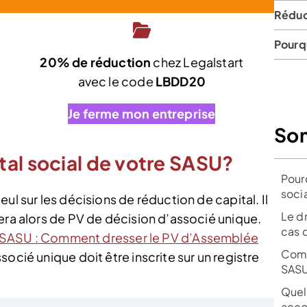
Réduc
Pourqu
20% de réduction
chez Legalstart
t
avec le code
LBDD20
Je ferme mon entreprise
So
al social de votre SASU?
Pour
socia
ul sur les décisions de réduction de capital. Il
Le d
era alors de PV de décision d’associé unique.
cas 
SASU : Comment dresser le PV d’Assemblée
Comm
ocié unique doit être inscrite sur un registre
SAS
Quell
acco