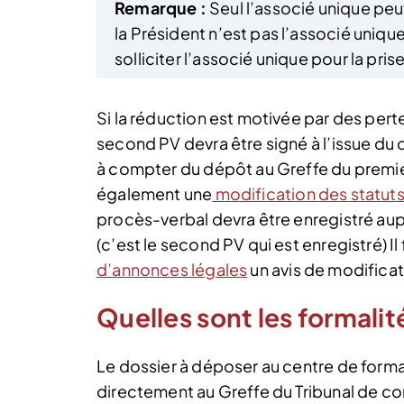
Remarque :
Seul l’associé unique peut
la Président n’est pas l’associé unique
solliciter l’associé unique pour la pris
Si la réduction est motivée par des pertes,
second PV devra être signé à l’issue du 
à compter du dépôt au Greffe du premie
également une
modification des statut
procès-verbal devra être enregistré aup
(c’est le second PV qui est enregistré) I
d’annonces légales
un avis de modificat
Quelles sont les formalit
Le dossier à déposer au centre de form
directement au Greffe du Tribunal de 