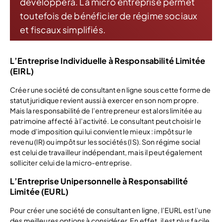
développera. La micro entreprise permet
toutefois de bénéficier de régime sociaux
et fiscaux simplifiés.
L’Entreprise Individuelle à Responsabilité Limitée
(EIRL)
Créer une société de consultant en ligne sous cette forme de
statut juridique revient aussi à exercer en son nom propre.
Mais la responsabilité de l’entrepreneur est alors limitée au
patrimoine affecté à l’activité. Le consultant peut choisir le
mode d’imposition qui lui convient le mieux : impôt sur le
revenu (IR) ou impôt sur les sociétés (IS). Son régime social
est celui de travailleur indépendant, mais il peut également
solliciter celui de la micro-entreprise.
L’Entreprise Unipersonnelle à Responsabilité
Limitée (EURL)
Pour créer une société de consultant en ligne, l’EURL est l’une
des meilleures options à considérer. En effet, il est plus facile