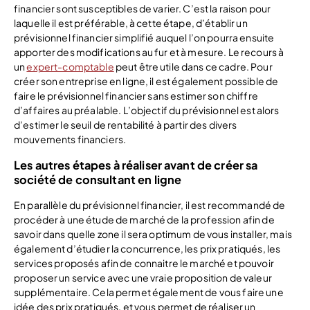
financier sont susceptibles de varier. C’est la raison pour
laquelle il est préférable, à cette étape, d’établir un
prévisionnel financier simplifié auquel l’on pourra ensuite
apporter des modifications au fur et à mesure. Le recours à
un
expert-comptable
peut être utile dans ce cadre. Pour
créer son entreprise en ligne, il est également possible de
faire le prévisionnel financier sans estimer son chiffre
d’affaires au préalable. L’objectif du prévisionnel est alors
d’estimer le seuil de rentabilité à partir des divers
mouvements financiers.
Les autres étapes à réaliser avant de créer sa
société de consultant en ligne
En parallèle du prévisionnel financier, il est recommandé de
procéder à une étude de marché de la profession afin de
savoir dans quelle zone il sera optimum de vous installer, mais
également d’étudier la concurrence, les prix pratiqués, les
services proposés afin de connaitre le marché et pouvoir
proposer un service avec une vraie proposition de valeur
supplémentaire. Cela permet également de vous faire une
idée des prix pratiqués, et vous permet de réaliser un