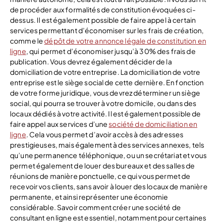
de procéder aux formalités de constitution évoquées ci-
dessus. Il est également possible de faire appel à certain
services permettant d’économiser sur les frais de création,
comme le
dépôt de votre annonce légale de constitution en
ligne
, qui permet d’économiser jusqu’à 30% des frais de
publication. Vous devrez également décider de la
domiciliation de votre entreprise. La domiciliation de votre
entreprise est le siège social de cette dernière. En fonction
de votre forme juridique, vous devrez déterminer un siège
social, qui pourra se trouver à votre domicile, ou dans des
locaux dédiés à votre activité. Il est également possible de
faire appel aux services d’une
société de domiciliation en
ligne
. Cela vous permet d’avoir accès à des adresses
prestigieuses, mais également à des services annexes, tels
qu’une permanence téléphonique, ou un secrétariat et vous
permet également de louer des bureaux et des salles de
réunions de manière ponctuelle, ce qui vous permet de
recevoir vos clients, sans avoir à louer des locaux de manière
permanente, et ainsi représenter une économie
considérable. Savoir comment créer une société de
consultant en ligne est essentiel, notamment pour certaines