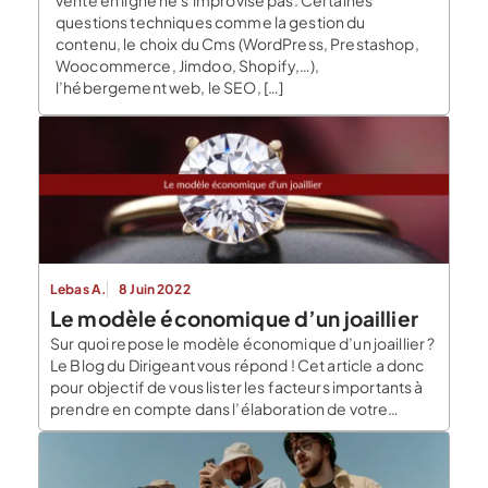
vente en ligne ne s’improvise pas. Certaines
questions techniques comme la gestion du
contenu, le choix du Cms (WordPress, Prestashop,
Woocommerce, Jimdoo, Shopify,…),
l’hébergement web, le SEO, […]
Lebas A.
8 Juin 2022
Le modèle économique d’un joaillier
Sur quoi repose le modèle économique d’un joaillier ?
Le Blog du Dirigeant vous répond ! Cet article a donc
pour objectif de vous lister les facteurs importants à
prendre en compte dans l’élaboration de votre
modèle économique et de vous donner les
différentes possibilités pour chacune des parties.
Rappel sur l’importance du modèle économique d’un