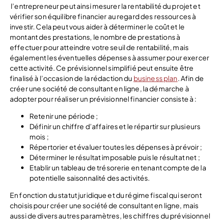
l’entrepreneur peut ainsi mesurer la rentabilité du projet et
vérifier son équilibre financier au regard des ressources à
investir. Cela peut vous aider à déterminer le coût et le
montant des prestations, le nombre de prestations à
effectuer pour atteindre votre seuil de rentabilité, mais
également les éventuelles dépenses à assumer pour exercer
cette activité. Ce prévisionnel simplifié peut ensuite être
finalisé à l’occasion de la rédaction du
business plan
. Afin de
créer une société de consultant en ligne, la démarche à
adopter pour réaliser un prévisionnel financier consiste à :
Retenir une période ;
Définir un chiffre d’affaires et le répartir sur plusieurs
mois ;
Répertorier et évaluer toutes les dépenses à prévoir ;
Déterminer le résultat imposable puis le résultat net ;
Etablir un tableau de trésorerie en tenant compte de la
potentielle saisonnalité des activités.
En fonction du statut juridique et du régime fiscal qui seront
choisis pour créer une société de consultant en ligne, mais
aussi de divers autres paramètres, les chiffres du prévisionnel