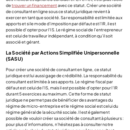
de
trouver un financement
avec ce statut. Créer une société
de consultant en ligne sous ce statut juridique revient à
exercer en tant que société. Sa responsabilité est limitée aux
apports et si le mode d’imposition par défaut est l’IR, il est
possible d’opter pour l’IS. Le régime social de l’entrepreneur
est celui de travailleur indépendant, à condition qu’il soit
associé et gérant.
La Société par Actions Simplifiée Unipersonnelle
(SASU)
Pour créer une société de consultant en ligne, ce statut
juridique est lui aussi gage de crédibilité. La responsabilité du
consultant est limitée à ses apports. Le régime fiscal par
défaut est celui de l’IS, mais il est possible d’opter pour l’IR
durant 5 exercices au maximum. Cette forme de statut
juridique ne permet pas de bénéficier des avantages du
régime de micro-entreprise et le régime social est celui du
régime général de la sécurité sociale. Il est également
possible de vouloir créer sa société de consultant à plusieurs :
pour plus d’informations, n’hésitez pas à consulter notre