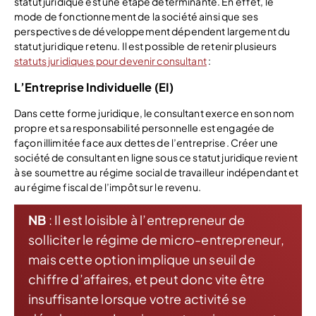
statut juridique est une étape déterminante. En effet, le
mode de fonctionnement de la société ainsi que ses
perspectives de développement dépendent largement du
statut juridique retenu. Il est possible de retenir plusieurs
statuts juridiques pour devenir consultant
:
L’Entreprise Individuelle (EI)
Dans cette forme juridique, le consultant exerce en son nom
propre et sa responsabilité personnelle est engagée de
façon illimitée face aux dettes de l’entreprise. Créer une
société de consultant en ligne sous ce statut juridique revient
à se soumettre au régime social de travailleur indépendant et
au régime fiscal de l’impôt sur le revenu.
NB
: Il est loisible à l’entrepreneur de
solliciter le régime de micro-entrepreneur,
mais cette option implique un seuil de
chiffre d’affaires, et peut donc vite être
insuffisante lorsque votre activité se