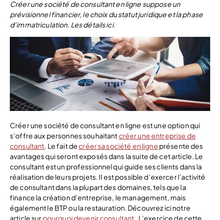
Créer une société de consultant en ligne suppose un
prévisionnel financier, le choix du statut juridique et la phase
d’immatriculation. Les détails ici.
Créer une société de consultant en ligne est une option qui
s’offre aux personnes souhaitant
créer une entreprise de
consultant
. Le fait de
créer sa société en ligne
présente des
avantages qui seront exposés dans la suite de cet article. Le
consultant est un professionnel qui guide ses clients dans la
réalisation de leurs projets. Il est possible d’exercer l’activité
de consultant dans la plupart des domaines, tels que la
finance la création d’entreprise, le management, mais
également le BTP ou la restauration. Découvrez ici notre
article sur
pourquoi devenir consultant.
L’exercice de cette