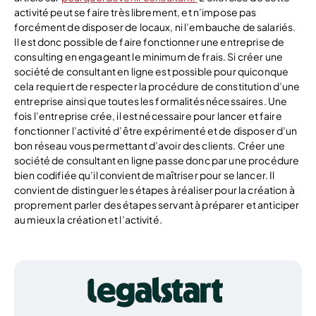
activité peut se faire très librement, et n’impose pas
forcément de disposer de locaux, ni l’embauche de salariés.
Il est donc possible de faire fonctionner une entreprise de
consulting en engageant le minimum de frais. Si créer une
société de consultant en ligne est possible pour quiconque
cela requiert de respecter la procédure de constitution d’une
entreprise ainsi que toutes les formalités nécessaires. Une
fois l’entreprise crée, il est nécessaire pour lancer et faire
fonctionner l’activité d’être expérimenté et de disposer d’un
bon réseau vous permettant d’avoir des clients. Créer une
société de consultant en ligne passe donc par une procédure
bien codifiée qu’il convient de maîtriser pour se lancer. Il
convient de distinguer les étapes à réaliser pour la création à
proprement parler des étapes servant à préparer et anticiper
au mieux la création et l’activité.