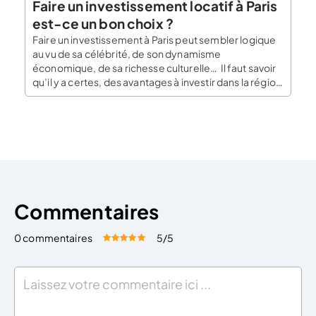
Faire un investissement locatif à Paris
est-ce un bon choix ?
Faire un investissement à Paris peut sembler logique
au vu de sa célébrité, de son dynamisme
économique, de sa richesse culturelle… Il faut savoir
qu’il y a certes, des avantages à investir dans la région
parisienne mais aussi des inconvénients. Certaines
erreurs doivent être évitées pour que
l’investissement dans la ville lumière se passe pour […]
Commentaires
0 commentaires
5
/5
Évaluez cet article:
Donner une note