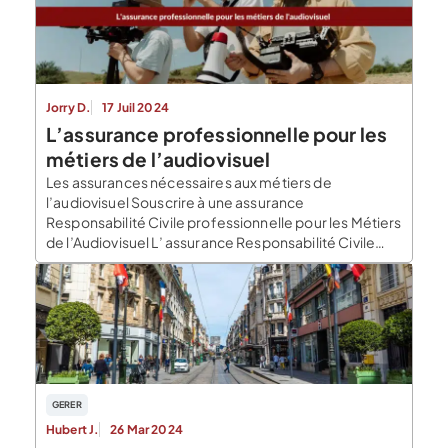
[…]
Jorry D.
17 Juil 2024
L’assurance professionnelle pour les
métiers de l’audiovisuel
Les assurances nécessaires aux métiers de
l’audiovisuel Souscrire à une assurance
Responsabilité Civile professionnelle pour les Métiers
de l’Audiovisuel L’ assurance Responsabilité Civile
professionnelle pour les Métiers de l’Audiovisuel est
obligatoire pour sécuriser votre activité. Que vous
soyez photographe, cadreur ou encore monteur,
vous serez au centre d’un projet audiovisuel. Exerçant
un métier technique , […]
GERER
Hubert J.
26 Mar 2024