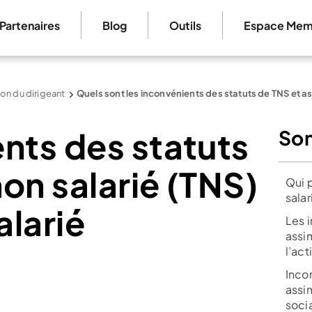
Partenaires
Blog
Outils
Espace Mem
on du dirigeant
Quels sont les inconvénients des statuts de TNS et as
nts des statuts
So
non salarié (TNS)
Qui p
salar
alarié
Les 
assim
l’act
Inco
assim
soci