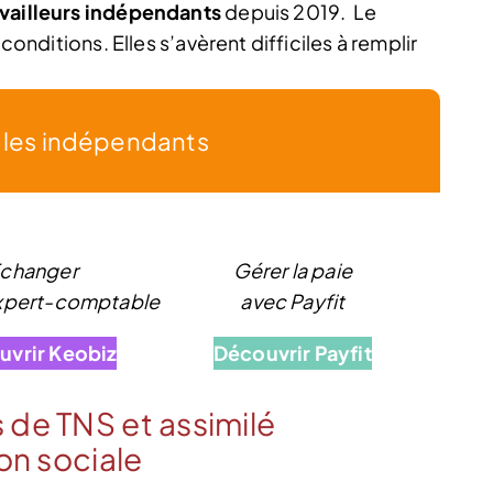
availleurs indépendants
depuis 2019. Le
conditions. Elles s’avèrent difficiles à remplir
r les indépendants
changer
Gérer la paie
expert-comptable
avec Payfit
uvrir Keobiz
Découvrir Payfit
 de TNS et assimilé
ion sociale