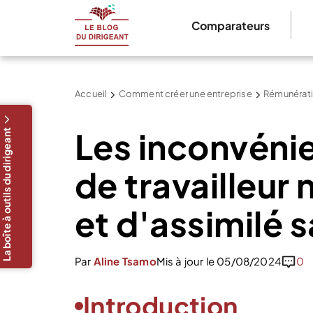
Comparateurs
Accueil
Comment créer une entreprise
Rémunérati
Les inconvénie
La boîte à outils du dirigeant
de travailleur 
et d'assimilé s
Par
Aline Tsamo
Mis à jour le 05/08/2024
0
Introduction