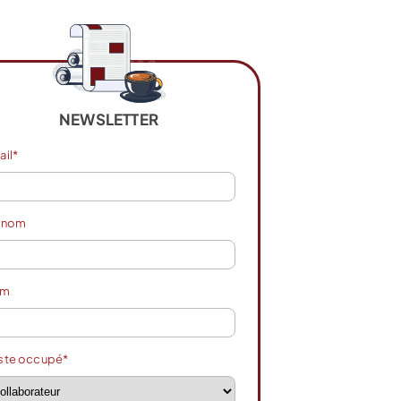
NEWSLETTER
ail*
énom
om
ste occupé*