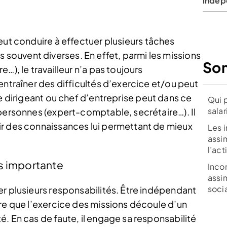
indépe
ut conduire à effectuer plusieurs tâches
ouvent diverses. En effet, parmi les missions
So
…), le travailleur n’a pas toujours
entraîner des difficultés d’exercice et/ou peut
e dirigeant ou chef d’entreprise peut dans ce
Qui p
salar
 personnes (expert-comptable, secrétaire…). Il
ir des connaissances lui permettant de mieux
Les 
assim
l’act
s importante
Inco
assim
soci
er plusieurs responsabilités. Être indépendant
ire que l’exercice des missions découle d’un
. En cas de faute, il engage sa responsabilité