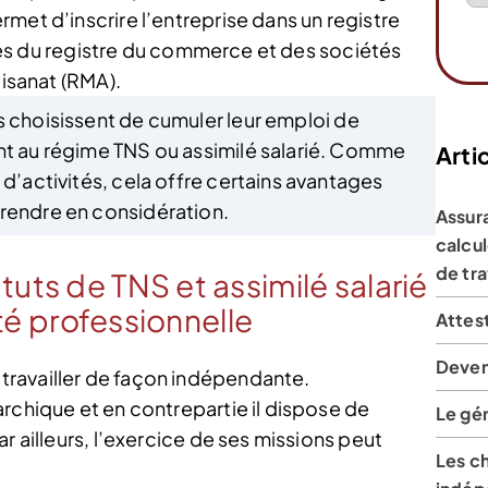
rmet d’inscrire l’entreprise dans un registre
utres du registre du commerce et des sociétés
tisanat (RMA).
és choisissent de cumuler leur emploi de
nt au régime TNS ou assimilé salarié. Comme
Artic
 d’activités, cela offre certains avantages
prendre en considération.
Assur
calcul
de tra
uts de TNS et assimilé salarié
vité professionnelle
Attes
Deven
ravailler de façon indépendante.
rchique et en contrepartie il dispose de
Le gér
r ailleurs, l’exercice de ses missions peut
Les ch