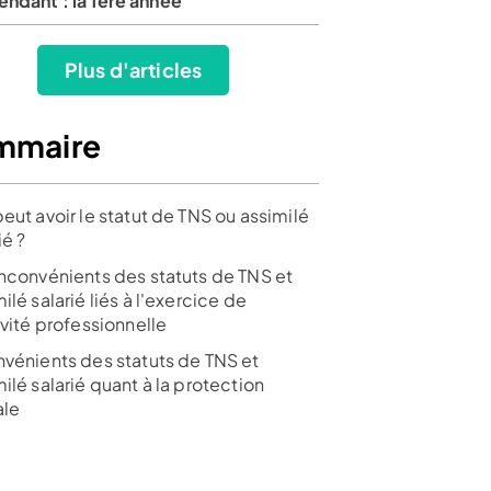
ndant : la 1ère année
Plus d'articles
mmaire
eut avoir le statut de TNS ou assimilé
ié ?
inconvénients des statuts de TNS et
ilé salarié liés à l'exercice de
ivité professionnelle
nvénients des statuts de TNS et
ilé salarié quant à la protection
ale