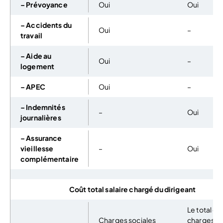
– Prévoyance
Oui
Oui
– Accidents du
Oui
–
travail
– Aide au
Oui
–
logement
– APEC
Oui
–
– Indemnités
–
Oui
journalières
– Assurance
vieillesse
–
Oui
complémentaire
Coût total salaire chargé du dirigeant
Le total de
Charges sociales
charges so