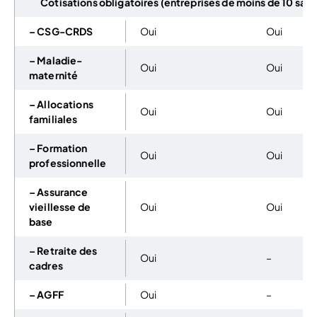
Cotisations obligatoires (entreprises de moins de 10 salar
– CSG-CRDS
Oui
Oui
– Maladie-
Oui
Oui
maternité
– Allocations
Oui
Oui
familiales
– Formation
Oui
Oui
professionnelle
– Assurance
vieillesse de
Oui
Oui
base
– Retraite des
Oui
–
cadres
– AGFF
Oui
–