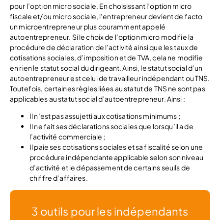
pour l’option micro sociale. En choisissant l’option micro
fiscale et/ou micro sociale, l’entrepreneur devient de facto
un microentrepreneur plus couramment appelé
autoentrepreneur. Si le choix de l’option micro modifie la
procédure de déclaration de l’activité ainsi que les taux de
cotisations sociales, d’imposition et de TVA, cela ne modifie
en rien le statut social du dirigeant. Ainsi, le statut social d’un
autoentrepreneur est celui de travailleur indépendant ou TNS.
Toutefois, certaines règles liées au statut de TNS ne sont pas
applicables au statut social d’autoentrepreneur. Ainsi :
Il n’est pas assujetti aux cotisations minimums ;
Il ne fait ses déclarations sociales que lorsqu’il a de
l’activité commerciale ;
Il paie ses cotisations sociales et sa fiscalité selon une
procédure indépendante applicable selon son niveau
d’activité et le dépassement de certains seuils de
chiffre d’affaires.
3 outils pour les indépendants