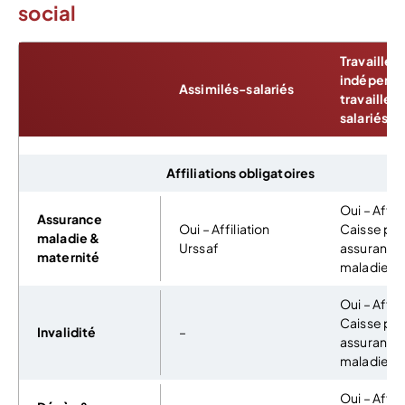
social
Travailleur
indépenda
Assimilés-salariés
travailleu
salariés (
Affiliations obligatoires
Oui – Affili
Assurance
Oui – Affiliation
Caisse pri
maladie &
Urssaf
assurance
maternité
maladie
Oui – Affili
Caisse pri
Invalidité
–
assurance
maladie
Oui – Affili