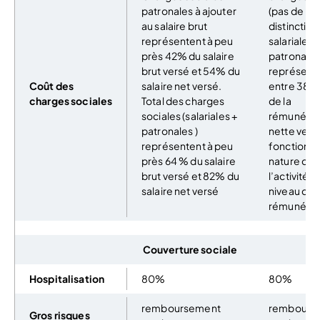
patronales à ajouter
(pas de
au salaire brut
distinction
représentent à peu
salariales 
près 42% du salaire
patronales
brut versé et 54% du
représent
Coût des
salaire net versé.
entre 38 e
charges sociales
Total des charges
de la
sociales (salariales +
rémunérat
patronales )
nette vers
représentent à peu
fonction de
près 64 % du salaire
nature de
brut versé et 82% du
l’activité e
salaire net versé
niveau de
rémunérat
Couverture sociale
Hospitalisation
80%
80%
remboursement
rembours
Gros risques