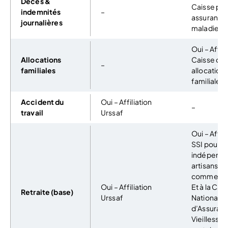
Décès &
Caisse pri
indemnités
–
assurance
journalières
maladie
Oui – Affili
Allocations
Caisse de
–
familiales
allocation
familiales
Accident du
Oui – Affiliation
–
travail
Urssaf
Oui – Affili
SSI pour
indépenda
artisans &
commerça
Oui – Affiliation
Et à la Cai
Retraite (base)
Urssaf
Nationale
d’Assuran
Vieillesse 