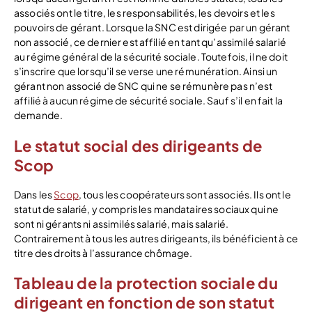
associés ont le titre, les responsabilités, les devoirs et les
pouvoirs de gérant. Lorsque la SNC est dirigée par un gérant
non associé, ce dernier est affilié en tant qu’assimilé salarié
au régime général de la sécurité sociale. Toutefois, il ne doit
s’inscrire que lorsqu’il se verse une rémunération. Ainsi un
gérant non associé de SNC qui ne se rémunère pas n’est
affilié à aucun régime de sécurité sociale. Sauf s’il en fait la
demande.
Le statut social des dirigeants de
Scop
Dans les
Scop
, tous les coopérateurs sont associés. Ils ont le
statut de salarié, y compris les mandataires sociaux qui ne
sont ni gérants ni assimilés salarié, mais salarié.
Contrairement à tous les autres dirigeants, ils bénéficient à ce
titre des droits à l’assurance chômage.
Tableau de la protection sociale du
dirigeant en fonction de son statut