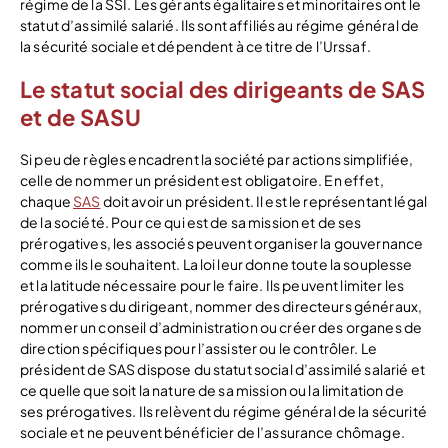
régime de la SSI. Les gérants égalitaires et minoritaires ont le
statut d’assimilé salarié. Ils sont affiliés au régime général de
la sécurité sociale et dépendent à ce titre de l’Urssaf.
Le statut social des dirigeants de SAS
et de SASU
Si peu de règles encadrent la société par actions simplifiée,
celle de nommer un président est obligatoire. En effet,
chaque
SAS
doit avoir un président. Il est le représentant légal
de la société. Pour ce qui est de sa mission et de ses
prérogatives, les associés peuvent organiser la gouvernance
comme ils le souhaitent. La loi leur donne toute la souplesse
et la latitude nécessaire pour le faire. Ils peuvent limiter les
prérogatives du dirigeant, nommer des directeurs généraux,
nommer un conseil d’administration ou créer des organes de
direction spécifiques pour l’assister ou le contrôler. Le
président de SAS dispose du statut social d’assimilé salarié et
ce quelle que soit la nature de sa mission ou la limitation de
ses prérogatives. Ils relèvent du régime général de la sécurité
sociale et ne peuvent bénéficier de l’assurance chômage.