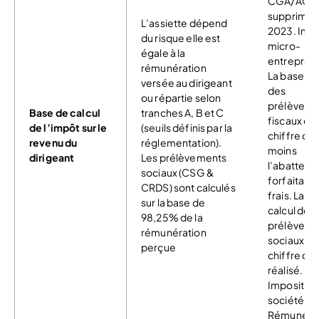
CGA/AGA 
supprimée
L’assiette dépend
2023. Impo
du risque elle est
micro-
égale à la
entreprene
rémunération
La base de
versée au dirigeant
des
ou répartie selon
prélèveme
Base de calcul
tranches A, B et C
fiscaux est
de l’impôt sur le
(seuils définis par la
chiffre d’a
revenu du
réglementation).
moins
dirigeant
Les prélèvements
l’abattem
sociaux (CSG &
forfaitaire
CRDS) sont calculés
frais. La b
sur la base de
calcul des
98,25% de la
prélèveme
rémunération
sociaux est
perçue
chiffre d’a
réalisé.
Imposition 
société à l’
Rémunérat