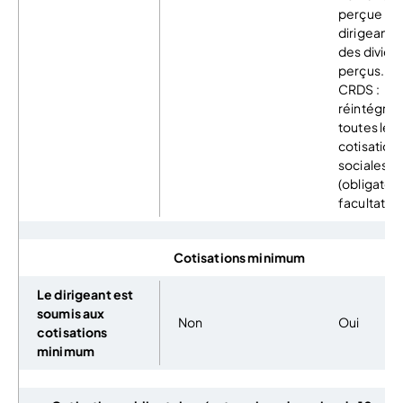
perçue par
dirigeant +
des divid
perçus. C
CRDS :
réintégrat
toutes les
cotisation
sociales v
(obligatoir
facultative
Cotisations minimum
Le dirigeant est
soumis aux
Non
Oui
cotisations
minimum