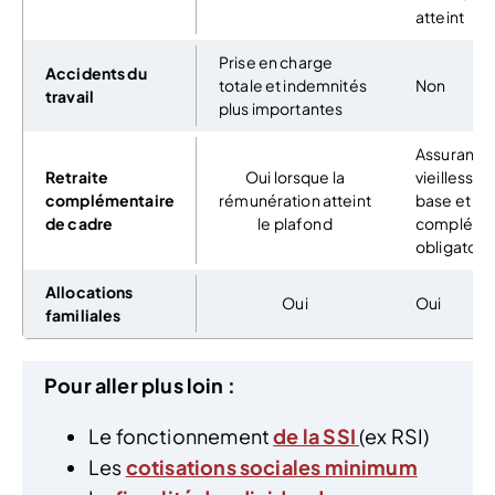
atteint
Prise en charge
Accidents du
totale et indemnités
Non
travail
plus importantes
Assurance
Retraite
Oui lorsque la
vieillesse 
complémentaire
rémunération atteint
base et
de cadre
le plafond
compléme
obligatoir
Allocations
Oui
Oui
familiales
Pour aller plus loin :
Le fonctionnement
de la SSI
(ex RSI)
Les
cotisations sociales minimum