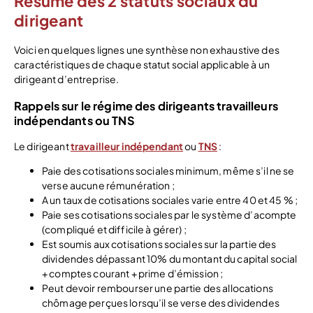
Résumé des 2 statuts sociaux du
dirigeant
Voici en quelques lignes une synthèse non exhaustive des
caractéristiques de chaque statut social applicable à un
dirigeant d’entreprise.
Rappels sur le régime des dirigeants travailleurs
indépendants ou TNS
Le dirigeant
travailleur indépendant
ou
TNS
:
Paie des cotisations sociales minimum, même s’il ne se
verse aucune rémunération ;
A un taux de cotisations sociales varie entre 40 et 45 % ;
Paie ses cotisations sociales par le système d’acompte
(compliqué et difficile à gérer) ;
Est soumis aux cotisations sociales sur la partie des
dividendes dépassant 10% du montant du capital social
+ comptes courant + prime d’émission ;
Peut devoir rembourser une partie des allocations
chômage perçues lorsqu’il se verse des dividendes