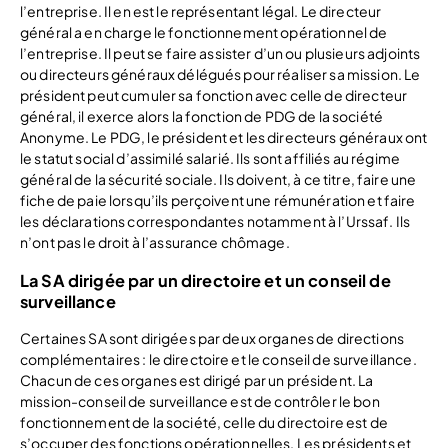
l’entreprise. Il en est le représentant légal. Le directeur
général a en charge le fonctionnement opérationnel de
l’entreprise. Il peut se faire assister d’un ou plusieurs adjoints
ou directeurs généraux délégués pour réaliser sa mission. Le
président peut cumuler sa fonction avec celle de directeur
général, il exerce alors la fonction de PDG de la société
Anonyme. Le PDG, le président et les directeurs généraux ont
le statut social d’assimilé salarié. Ils sont affiliés au régime
général de la sécurité sociale. Ils doivent, à ce titre, faire une
fiche de paie lorsqu’ils perçoivent une rémunération et faire
les déclarations correspondantes notamment à l’Urssaf. Ils
n’ont pas le droit à l’assurance chômage.
La SA dirigée par un directoire et un conseil de
surveillance
Certaines SA sont dirigées par deux organes de directions
complémentaires : le directoire et le conseil de surveillance.
Chacun de ces organes est dirigé par un président. La
mission-conseil de surveillance est de contrôler le bon
fonctionnement de la société, celle du directoire est de
s’occuper des fonctions opérationnelles. Les présidents et