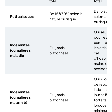
total
total
DE 15 à 7
De 15 à 70% selon la
Petits risques
selon la na
nature du risque
du risque
Oui seule
pour les
commerçan
Indemnités
Oui, mais
les artisan
journalières
plafonnées
cas
maladie
d’hospitali
maladie o
accident.
Oui Alloca
de repos e
indemnité
Indemnités
Oui, mais
journalière
journalières
plafonnées
forfaitaire
maternité
lorsque le
minimum e