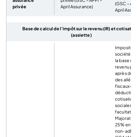
assurance
privée (GSC – APPI –
(GSC – APP
privée
April Assurance)
April Assu
Base de calcul de l’impôt sur le revenu (IR) et cotisatio
(assiette)
Imposition 
société à l’
la base du
revenu pe
après déd
des allég
fiscaux et
déduction
cotisation
sociales
facultative
Majoration
25% en ca
non-adhés