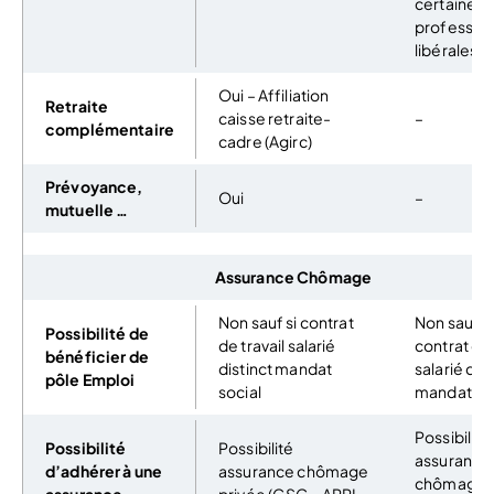
certaines
professio
libérales
Oui – Affiliation
Retraite
caisse retraite-
–
complémentaire
cadre (Agirc)
Prévoyance,
Oui
–
mutuelle …
Assurance Chômage
Non sauf si contrat
Non sauf si
Possibilité de
de travail salarié
contrat de 
bénéficier de
distinct mandat
salarié dist
pôle Emploi
social
mandat soc
Possibilité
Possibilité
Possibilité
assurance
d’adhérer à une
assurance chômage
chômage p