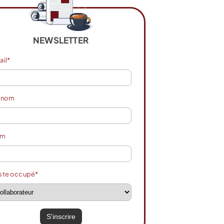
NEWSLETTER
ail*
énom
om
ste occupé*