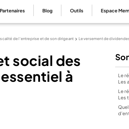
Partenaires
Blog
Outils
Espace Mem
iscalité de l’entreprise et de son dirigeant
Le versement de dividende
et social des
So
’essentiel à
Le ré
Les a
Le ré
Les t
Quel
d’ent