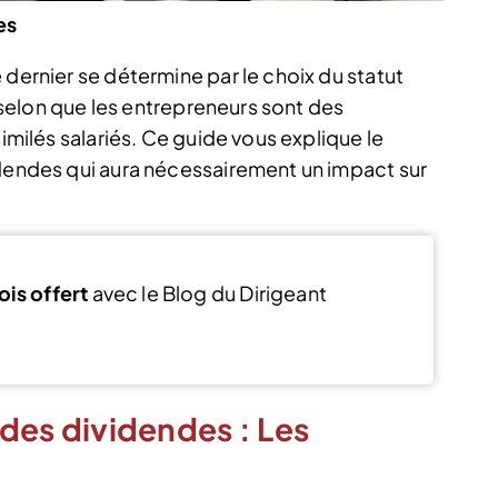
es
 dernier se détermine par le choix du statut
nt selon que les entrepreneurs sont des
similés salariés. Ce guide vous explique le
idendes qui aura nécessairement un impact sur
ois offert
avec le Blog du Dirigeant
Voir l’offre
l des dividendes : Les