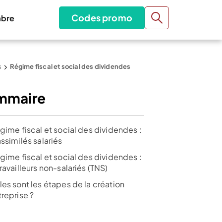
Codes promo
bre
s
Régime fiscal et social des dividendes
mmaire
gime fiscal et social des dividendes :
ssimilés salariés
gime fiscal et social des dividendes :
ravailleurs non-salariés (TNS)
les sont les étapes de la création
reprise ?