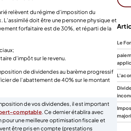
arié relèvent du régime d’imposition du
x. L’assimilé doit être une personne physique et
Artic
ement forfaitaire est de 30%, et réparti de la
Le Fo
ciaux;
paiem
taire d’impôt sur le revenu.
appli
mposition de dividendes au barème progressif
L'aco
néficier de l’abattement de 40% sur le montant
Divid
incon
imposition de vos dividendes, il est important
Impos
pert-comptable
. Ce dernier établira avec
majori
n pour une meilleure optimisation fiscale et
ent être pris en compte (prestations