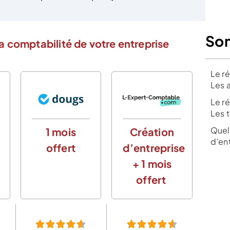
So
a comptabilité de votre entreprise
Le ré
Les a
Le ré
Les t
Quel
1 mois
Création
d’ent
offert
d’entreprise
+ 1 mois
offert