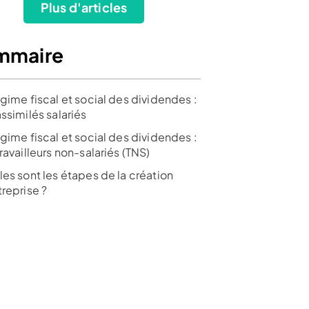
Plus d'articles
mmaire
gime fiscal et social des dividendes :
ssimilés salariés
gime fiscal et social des dividendes :
ravailleurs non-salariés (TNS)
les sont les étapes de la création
1 mois
2 mois
SaaS de
reprise ?
offert
offerts
gestion
sur
Premium
financière