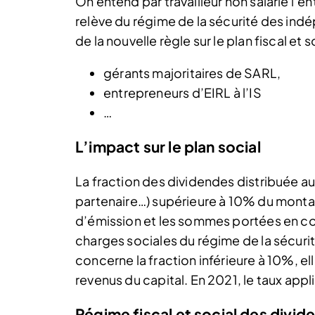
On entend par travailleur non salarié l’e
relève du régime de la sécurité des indé
de la nouvelle règle sur le plan fiscal et 
gérants majoritaires de SARL,
entrepreneurs d’EIRL à l’IS
…
L’impact sur le plan social
La fraction des dividendes distribuée au
partenaire…) supérieure à 10% du montan
d’émission et les sommes portées en co
charges sociales du régime de la sécurit
concerne la fraction inférieure à 10%, e
revenus du capital. En 2021, le taux appl
Régime fiscal et social des divid