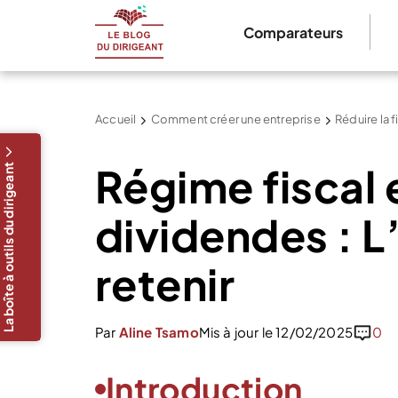
Comparateurs
Accueil
Comment créer une entreprise
Réduire la f
Régime fiscal 
La boîte à outils du dirigeant
dividendes : L
retenir
Par
Aline Tsamo
Mis à jour le 12/02/2025
0
Introduction