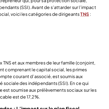
ntrepreneur qui, pour sa protection sociale,
pendants (SSI). Avant de s’attarder sur l’impact
social, voici les catégories de dirigeants
TNS
:
x TNS et aux membres de leur famille (conjoint,
t comprenant le capital social, les primes
mpte courant d’associé, est soumis aux
é sociale des indépendants (SSI). En ce qui
lle est soumise aux prélèvements sociaux sur les
icable est de 17,2%.
endes :
L’impact sur le plan fiscal