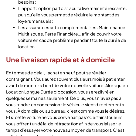
besoins ;
L’apport : option parfois facultative mais intéressante,
puisqu’elle vous permet de réduire le montant des
loyers mensuels ;
Les assurances auto complémentaires : Maintenance,
Multirisques, Perte Financière… afin de couvrir votre
voiture en cas de problème pendant toute la durée de
location.
Une livraison rapide et à domicile
En termes de délai, l’achat en neuf peut se révéler
contraignant. Vous aurez souvent plusieurs mois à patienter
avant de monter à bord de votre nouvelle voiture. Alors qu’en
Location Longue Durée d’occasion, vous serez livré en
quelques semaines seulement. De plus, vous n’avez pas à
vous rendre en concession : le véhicule vient directement à
vous. À domicile ou au bureau, c’est comme vous le désirez.
Et si cette voiture ne vous convenait pas ? Certains loueurs
vous offrent un délai de rétractation afin de vous laisser le
temps d’essayer votre nouveau moyen de transport. C’est