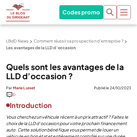
Codes promo
LBdD News
Comment réussir sa prospection d’entreprise ?
Les avantages de la LLD d’occasion
Quels sont les avantages de la
LLD d’occasion ?
Par
Marie Lusset
Publié le 24/10/2023
0
Introduction
Vous cherchez un véhicule récent à un prix attractif ? Faites le
choix de la LLD d’occasion pour votre prochain financement
auto. Cette solution bénéfique vous permet de louer un
véhicule en bon état et entièrement contrôlé sur une durée