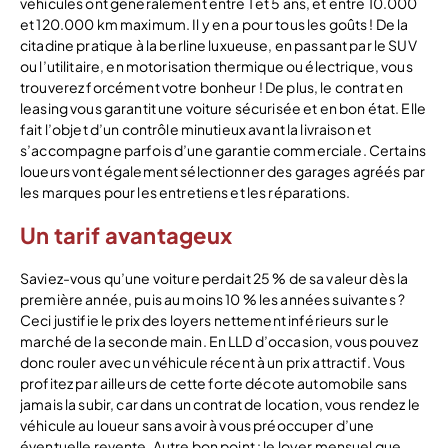
véhicules ont généralement entre 1 et 5 ans, et entre 10.000
et 120.000 km maximum. Il y en a pour tous les goûts ! De la
citadine pratique à la berline luxueuse, en passant par le SUV
ou l’utilitaire, en motorisation thermique ou électrique, vous
trouverez forcément votre bonheur ! De plus, le contrat en
leasing vous garantit une voiture sécurisée et en bon état. Elle
fait l’objet d’un contrôle minutieux avant la livraison et
s’accompagne parfois d’une garantie commerciale. Certains
loueurs vont également sélectionner des garages agréés par
les marques pour les entretiens et les réparations.
Un tarif avantageux
Saviez-vous qu’une voiture perdait 25 % de sa valeur dès la
première année, puis au moins 10 % les années suivantes ?
Ceci justifie le prix des loyers nettement inférieurs sur le
marché de la seconde main. En LLD d’occasion, vous pouvez
donc rouler avec un véhicule récent à un prix attractif. Vous
profitez par ailleurs de cette forte décote automobile sans
jamais la subir, car dans un contrat de location, vous rendez le
véhicule au loueur sans avoir à vous préoccuper d’une
éventuelle revente. Autre bon point : le loyer mensuel que