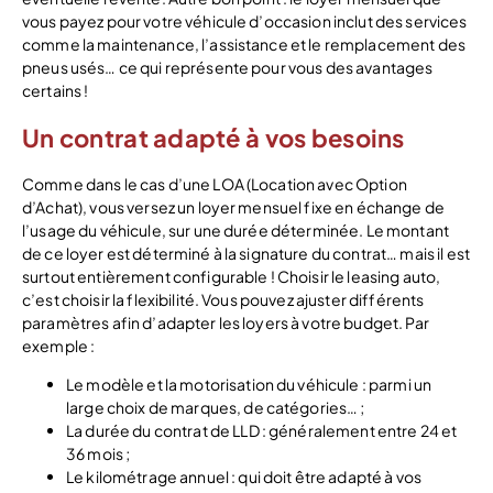
vous payez pour votre véhicule d’occasion inclut des services
comme la maintenance, l’assistance et le remplacement des
pneus usés… ce qui représente pour vous des avantages
certains !
Un contrat adapté à vos besoins
Comme dans le cas d’une LOA (Location avec Option
d’Achat), vous versez un loyer mensuel fixe en échange de
l’usage du véhicule, sur une durée déterminée. Le montant
de ce loyer est déterminé à la signature du contrat… mais il est
surtout entièrement configurable ! Choisir le leasing auto,
c’est choisir la flexibilité. Vous pouvez ajuster différents
paramètres afin d’adapter les loyers à votre budget. Par
exemple :
Le modèle et la motorisation du véhicule : parmi un
large choix de marques, de catégories… ;
La durée du contrat de LLD : généralement entre 24 et
36 mois ;
Le kilométrage annuel : qui doit être adapté à vos