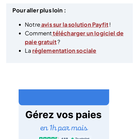
Pour aller plus loin :
Notre
avis sur la solution Payfit
!
Comment
télécharger un logiciel de
paie gratuit
?
La
réglementation sociale