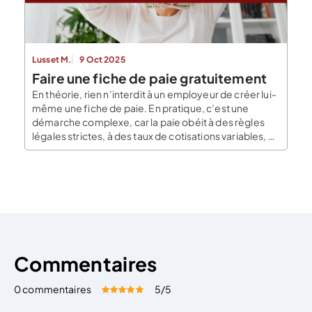
Lusset M.
9 Oct 2025
Faire une fiche de paie gratuitement
En théorie, rien n’interdit à un employeur de créer lui-
même une fiche de paie. En pratique, c’est une
démarche complexe, car la paie obéit à des règles
légales strictes, à des taux de cotisations variables, et
à des évolutions réglementaires constantes. Entre le
calcul du salaire brut, du net imposable, des
cotisations et des mentions […]
Commentaires
0 commentaires
5
/5
Évaluez cet article:
Donner une note