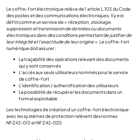
Le coffre-fort électronique relève de l’article L.103 du Code
des postes et des communications électroniques. Il y est
défini comme un service de «
réception, stockage,
suppression et transmission de données ou documents
électroniques dans des conditions permettant de justifier de
leur intégrité et l’exactitude de leur origine
». Le coffre-fort
numérique doit assurer :
La traçabilité des opérations relevant des documents
qui y sont conservés
L’accès aux seuls utilisateurs nommés pour le service
de coffre-fort
L’identification / authentification des utilisateurs
La possibilité de récupérer les documents dans un
format exploitable
Les technologies de création d’un coffre-fort électronique
avec les systèmes de protection relèvent des normes
NF Z42-013 et NF Z42-020.