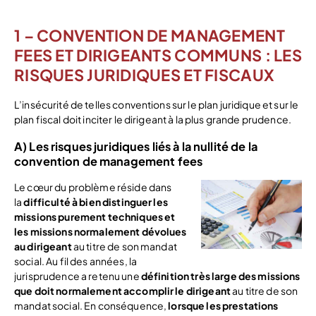
1 – CONVENTION DE MANAGEMENT
FEES ET DIRIGEANTS COMMUNS : LES
RISQUES JURIDIQUES ET FISCAUX
L’insécurité de telles conventions sur le plan juridique et sur le
plan fiscal doit inciter le dirigeant à la plus grande prudence.
A) Les risques juridiques liés à la nullité de la
convention de management fees
Le cœur du problème réside dans
la
difficulté à bien distinguer les
missions purement techniques et
les missions normalement dévolues
au dirigeant
au titre de son mandat
social. Au fil des années, la
jurisprudence a retenu une
définition très large des missions
que doit normalement accomplir le dirigeant
au titre de son
mandat social. En conséquence,
lorsque les prestations