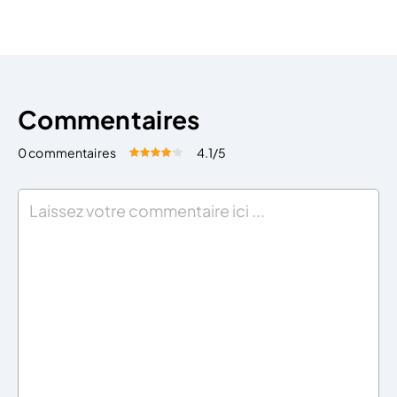
du chef d’une entreprise commerciale, artisanale ou
libérale qui exerce une […]
Commentaires
0 commentaires
4.1
/5
Évaluez cet article:
Donner une note