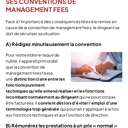
SES CONVENTIONS DE
MANAGEMENT FEES
Face à l’importance des conséquences liées à la remise en
cause de la convention de management fees, le dirigeant se
doit de sécuriser sa situation.
A) Rédigez minutieusement la convention
Pour restreindre le risque de
nullité, il apparaît primordial
que la convention de
management fees fasse
une
distinction claire entre les
fonctions purement
techniques qu’elle entend réaliser et les fonctions
incombant normalement au dirigeant
qui ne pourront pas
être facturées. Il
convient dès lors d’éviter l’emploi d’une
terminologie trop générale
qui pourrait s’appliquer à la fois
aux fonctions techniques et aux fonctions de direction.
B) Rémunérez les prestations à un prix « normal »