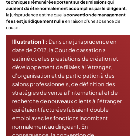
techniques rémunérées portent sur des missions qui
auraient dû être normalement accomplies par le dirigeant
,
la jurisprudence estime que la
convention de management
fees est juridiquement nulle
en raison d’une absence de
cause.
Illustration 1 :
Dans une jurisprudence en
date de 2012, la Cour de cassation a
estimé que les prestations de création et
développement de filiales à l’étranger,
d’organisation et de participation à des
salons professionnels, de définition des
stratégies de vente à l’international et de
recherche de nouveaux clients à l’étranger
qui étaient facturées faisaient double
emploi avec les fonctions incombant
normalement au dirigeant. En
conséquence, la convention de