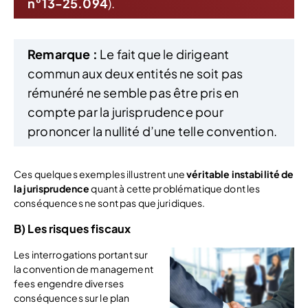
n°13-25.094
).
Remarque :
Le fait que le dirigeant
commun aux deux entités ne soit pas
rémunéré ne semble pas être pris en
compte par la jurisprudence pour
prononcer la nullité d’une telle convention.
Ces quelques exemples illustrent une
véritable instabilité de
la jurisprudence
quant à cette problématique dont les
conséquences ne sont pas que juridiques.
B) Les risques fiscaux
Les interrogations portant sur
la convention de management
fees engendre diverses
conséquences sur le plan