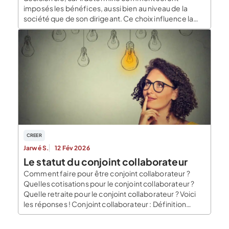
imposés les bénéfices, aussi bien au niveau de la
société que de son dirigeant. Ce choix influence la
stratégie de rémunération, le niveau d’imposition et
les possibilités de déduction. Voici un tour d’horizon
des deux principaux régimes applicables : […]
CREER
Jarwé S.
12 Fév 2026
Le statut du conjoint collaborateur
Comment faire pour être conjoint collaborateur ?
Quelles cotisations pour le conjoint collaborateur ?
Quelle retraite pour le conjoint collaborateur ? Voici
les réponses ! Conjoint collaborateur : Définition
Selon l’article R. 121-1 du code du commerce « est
considéré comme conjoint collaborateur le conjoint