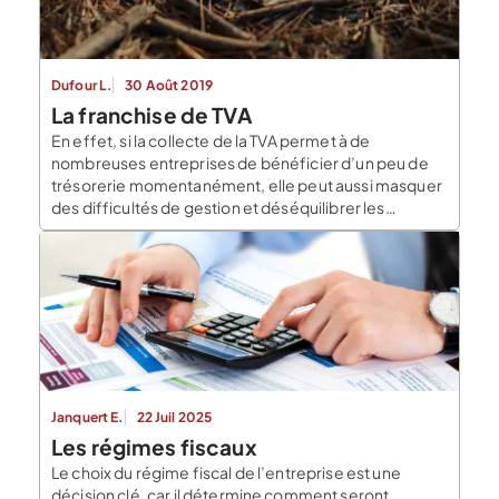
Dufour L.
30 Août 2019
La franchise de TVA
En effet, si la collecte de la TVA permet à de
nombreuses entreprises de bénéficier d’un peu de
trésorerie momentanément, elle peut aussi masquer
des difficultés de gestion et déséquilibrer les
finances de l’entreprise, notamment lorsqu’il s’agit
de payer les acomptes de TVA qui peuvent être
importants. Pour éviter de perturber les petites
entreprises l’administration […]
Janquert E.
22 Juil 2025
Les régimes fiscaux
Le choix du régime fiscal de l’entreprise est une
décision clé, car il détermine comment seront