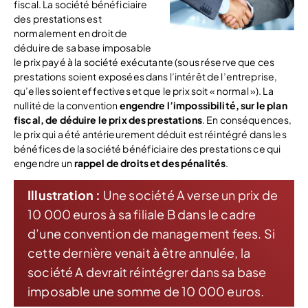
fiscal. La société bénéficiaire
des prestations est
normalement en droit de
déduire de sa base imposable
le prix payé à la société exécutante (sous réserve que ces
prestations soient exposées dans l’intérêt de l’entreprise,
qu’elles soient effectives et que le prix soit « normal »). La
nullité de la convention
engendre l’impossibilité, sur le plan
fiscal, de déduire le prix des prestations
. En conséquences,
le prix qui a été antérieurement déduit est réintégré dans les
bénéfices de la société bénéficiaire des prestations ce qui
engendre un
rappel de droits et des pénalités
.
Illustration :
Une société A verse un prix de
10 000 euros à sa filiale B dans le cadre
d’une convention de management fees. Si
cette dernière venait à être annulée, la
société A devrait réintégrer dans sa base
imposable une somme de 10 000 euros.