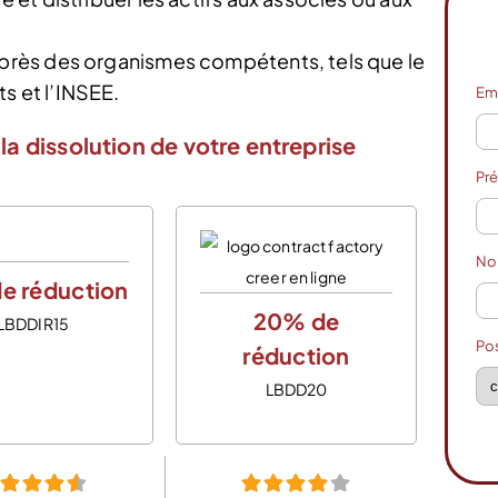
auprès des organismes compétents, tels que le
s et l’INSEE.
Em
la dissolution de votre entreprise
Pr
N
e réduction
20% de
LBDDIR15
Po
réduction
LBDD20