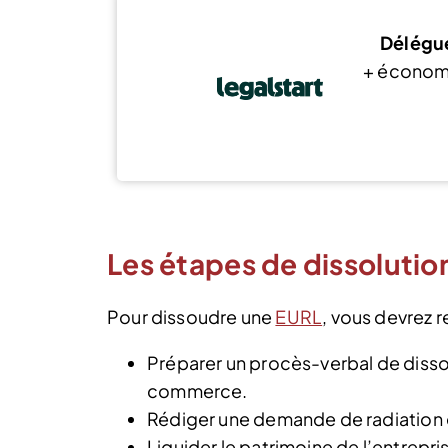
Délégue
+ économ
Les étapes de dissoluti
Pour dissoudre une
EURL
, vous devrez 
Préparer un procès-verbal de dissol
commerce.
Rédiger une demande de radiation et
Liquider le patrimoine de l’entrepris