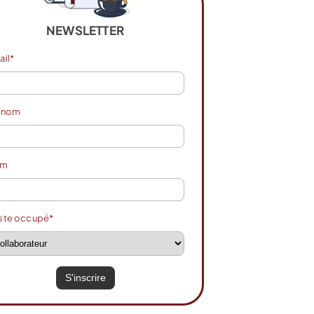
NEWSLETTER
ail*
énom
om
ste occupé*