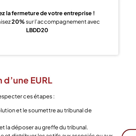
z la fermeture de votre entreprise !
isez
20%
sur l’accompagnement avec
LBDD20
Voir l’offre
on d’une EURL
respecter ces étapes :
ution et le soumettre au tribunal de
 la déposer au greffe du tribunal.
e et distribuer les actifs aux associés ou aux