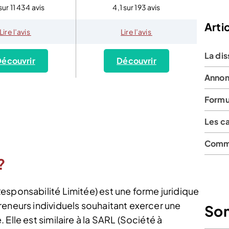
sur 11 434 avis
4,1 sur 193 avis
Artic
Lire l’avis
Lire l’avis
La dis
écouvrir
Découvrir
Annon
Formu
Les c
Comme
?
esponsabilité Limitée) est une forme juridique
reneurs individuels souhaitant exercer une
So
Elle est similaire à la SARL (Société à