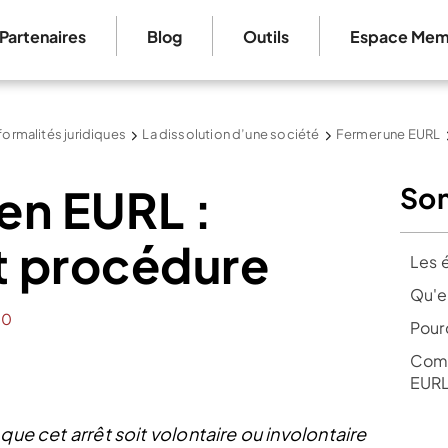
Partenaires
Blog
Outils
Espace Mem
formalités juridiques
La dissolution d’une société
Fermer une EURL
 en EURL :
So
et procédure
Les 
Qu'e
0
Pour
Comm
EURL
que cet arrêt soit volontaire ou involontaire